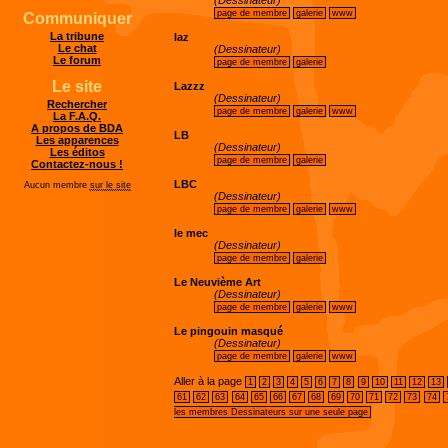
(Dessinateur)
page de membre
galerie
www
Communiquer
La tribune
laz
Le chat
(Dessinateur)
Le forum
page de membre
galerie
Le site
Lazzz
(Dessinateur)
Rechercher
page de membre
galerie
www
La F.A.Q.
A propos de BDA
LB
Les apparences
(Dessinateur)
Les éditos
page de membre
galerie
Contactez-nous !
LBC
Aucun membre
sur le site
(Dessinateur)
page de membre
galerie
www
le mec
(Dessinateur)
page de membre
galerie
Le Neuvième Art
(Dessinateur)
page de membre
galerie
www
Le pingouin masqué
(Dessinateur)
page de membre
galerie
www
Aller à la page
1
2
3
4
5
6
7
8
9
10
11
12
13
61
62
63
64
65
66
67
68
69
70
71
72
73
74
les membres Dessinateurs sur une seule page