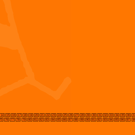
14
15
16
17
18
19
20
21
22
23
24
25
26
27
28
29
30
31
32
33
34
35
36
3
75
76
77
78
79
80
81
82
83
84
85
86
87
88
89
90
91
92
93
94
95
96
97
9