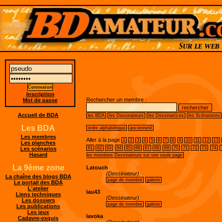
Inscription
Rechercher un membre :
Mot de passe
Accueil de BDA
les BDA
les Dessinateurs
les Dessinatrices
les Scénaristes
Les BDA
ordre alphabétique
ancienneté
Les membres
Aller à la page
1
2
3
4
5
6
7
8
9
10
11
12
13
Les planches
61
62
63
64
65
66
67
68
69
70
71
72
73
74
Les scénarios
Hasard
les membres Dessinateurs sur une seule page
La 9ème zone
Latouch
(Dessinateur)
La chaîne des blogs BDA
page de membre
galerie
Le portail des BDA
L'atelier
lau43
Liens techniques
(Dessinateur)
Les dossiers
page de membre
galerie
Les publications
Les jeux
lavoka
Cadavre-exquis