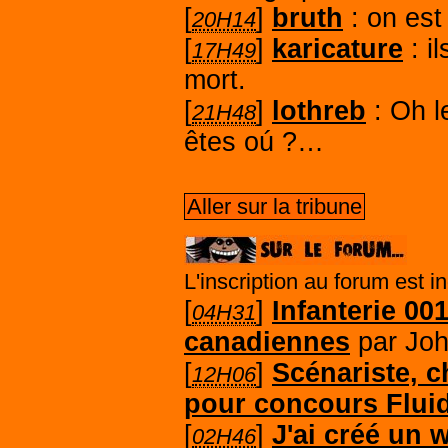
[
]
bruth
on est
20H14
[
]
karicature
i
17H49
mort.
[
]
lothreb
Oh l
21H48
êtes oú ?…
Aller sur la tribune
L'inscription au forum est i
[
]
Infanterie 00
04H31
canadiennes
par Jo
[
]
Scénariste, c
12H06
pour concours Fluid
[
]
J'ai créé un
02H46