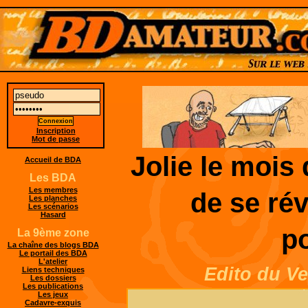
Inscription
Mot de passe
Jolie le mois 
Accueil de BDA
Les BDA
Les membres
de se rév
Les planches
Les scénarios
Hasard
po
La 9ème zone
La chaîne des blogs BDA
Le portail des BDA
L'atelier
Edito du Ve
Liens techniques
Les dossiers
Les publications
Les jeux
Cadavre-exquis