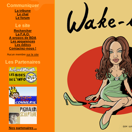
Communiquer
La tribune
Le chat
Le forum
Le site
Rechercher
La F.A.Q.
A propos de BDA
Les apparences
Les éditos
Contactez-nous !
Aucun membre
sur le site
Les Partenaires
Nos partenaires ...