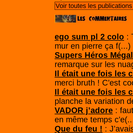
Voir toutes les publicatio
ego sum pl 2 colo
: 
mur en pierre ça f(...)
Supers Héros Méga
remarque sur les nuag
Il était une fois les 
merci bruth ! C'est coo
Il était une fois les 
planche la variation d
VADOR j’adore
: fau
en même temps c'e(..
Que du feu !
: J’avai