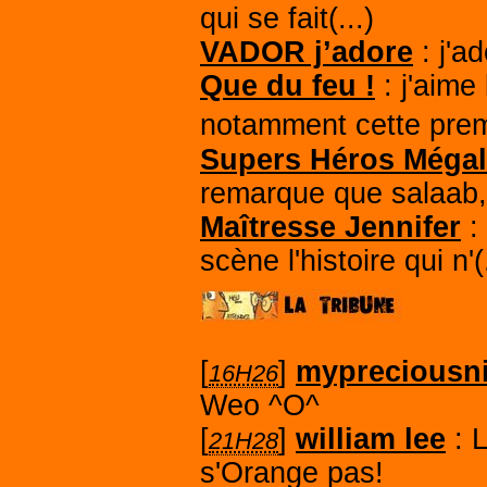
qui se fait(...)
VADOR j’adore
: j'ad
Que du feu !
: j'aime
notamment cette prem
Supers Héros Méga
remarque que salaab, 
Maîtresse Jennifer
:
scène l'histoire qui n'(.
[
]
mypreciousn
16H26
Weo ^O^
[
]
william lee
L
21H28
s'Orange pas!