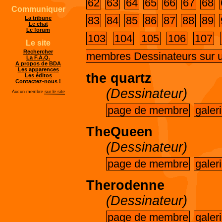
62
63
64
65
66
67
68
Communiquer
83
84
85
86
87
88
89
La tribune
Le chat
Le forum
103
104
105
106
107
Le site
Rechercher
membres Dessinateurs sur 
La F.A.Q.
A propos de BDA
Les apparences
the quartz
Les éditos
Contactez-nous !
(Dessinateur)
Aucun membre
sur le site
page de membre
galer
TheQueen
(Dessinateur)
page de membre
galer
Therodenne
(Dessinateur)
page de membre
galer