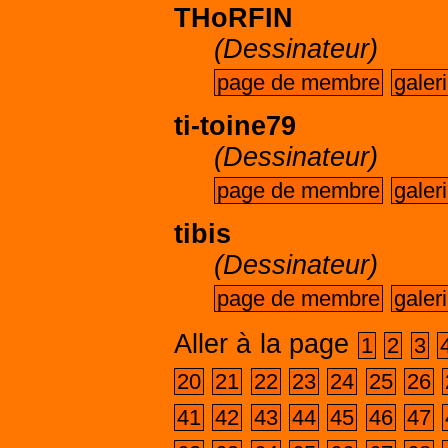
THoRFIN
(Dessinateur)
page de membre
galer
ti-toine79
(Dessinateur)
page de membre
galer
tibis
(Dessinateur)
page de membre
galer
Aller à la page
1
2
3
20
21
22
23
24
25
26
41
42
43
44
45
46
47