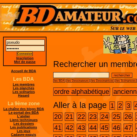
Inscription
Rechercher un membre
Mot de passe
Accueil de BDA
Les BDA
les BDA
les Dessinateurs
les Dessinatrices
les Scénaristes
Les membres
Les planches
ordre alphabétique
ancienn
Les scénarios
Hasard
Aller à la page
La 9ème zone
1
2
3
La chaîne des blogs BDA
Le portail des BDA
20
21
22
23
24
25
26
L'atelier
Liens techniques
Les dossiers
41
42
43
44
45
46
47
Les publications
Les jeux
Cadavre-exquis