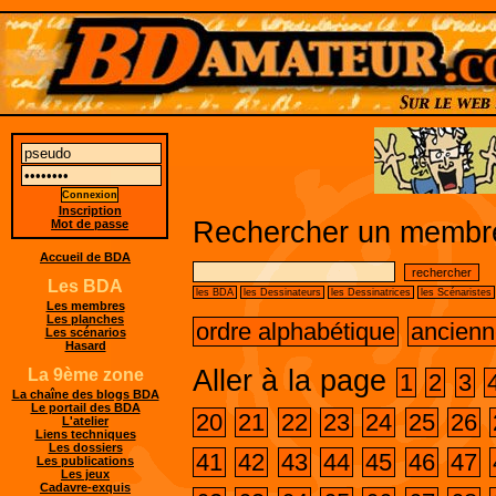
Inscription
Rechercher un membre
Mot de passe
Accueil de BDA
Les BDA
les BDA
les Dessinateurs
les Dessinatrices
les Scénaristes
Les membres
Les planches
ordre alphabétique
ancienn
Les scénarios
Hasard
Aller à la page
La 9ème zone
1
2
3
La chaîne des blogs BDA
Le portail des BDA
20
21
22
23
24
25
26
L'atelier
Liens techniques
Les dossiers
41
42
43
44
45
46
47
Les publications
Les jeux
Cadavre-exquis