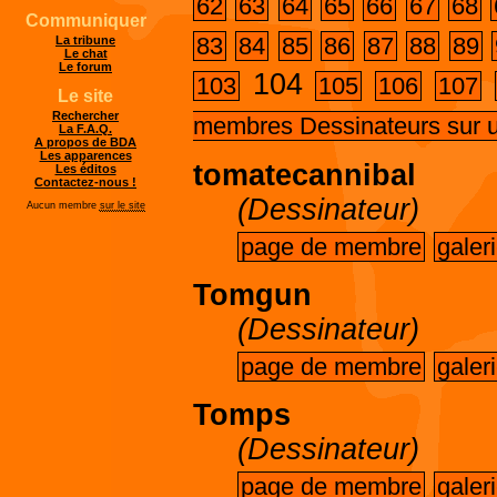
62
63
64
65
66
67
68
Communiquer
83
84
85
86
87
88
89
La tribune
Le chat
Le forum
104
103
105
106
107
Le site
Rechercher
membres Dessinateurs sur 
La F.A.Q.
A propos de BDA
Les apparences
tomatecannibal
Les éditos
Contactez-nous !
(Dessinateur)
Aucun membre
sur le site
page de membre
galer
Tomgun
(Dessinateur)
page de membre
galer
Tomps
(Dessinateur)
page de membre
galer