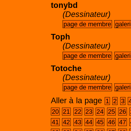
tonybd
(Dessinateur)
page de membre
galer
Toph
(Dessinateur)
page de membre
galer
Totoche
(Dessinateur)
page de membre
galer
Aller à la page
1
2
3
20
21
22
23
24
25
26
41
42
43
44
45
46
47