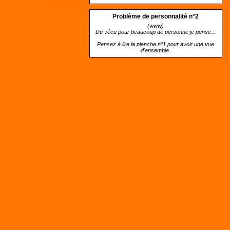
Problème de personnalité n°2
(www)
Du vécu pour beaucoup de personne je pense...
Pensez à lire la planche n°1 pour avoir une vue
d'ensemble.