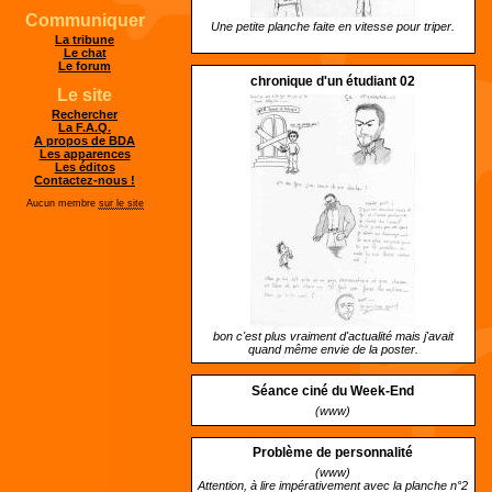
Communiquer
Une petite planche faite en vitesse pour triper.
La tribune
Le chat
Le forum
chronique d'un étudiant 02
Le site
Rechercher
La F.A.Q.
A propos de BDA
Les apparences
Les éditos
Contactez-nous !
Aucun membre
sur le site
bon c'est plus vraiment d'actualité mais j'avait
quand même envie de la poster.
Séance ciné du Week-End
(www)
Problème de personnalité
(www)
Attention, à lire impérativement avec la planche n°2