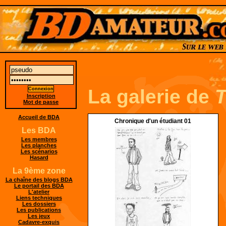
La galerie de
Inscription
Mot de passe
Accueil de BDA
Chronique d'un étudiant 01
Les BDA
Les membres
Les planches
Les scénarios
Hasard
La 9ème zone
La chaîne des blogs BDA
Le portail des BDA
L'atelier
Liens techniques
Les dossiers
Les publications
Les jeux
Cadavre-exquis