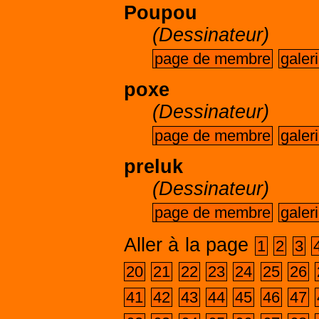
Poupou
(Dessinateur)
page de membre
galer
poxe
(Dessinateur)
page de membre
galer
preluk
(Dessinateur)
page de membre
galer
Aller à la page
1
2
3
20
21
22
23
24
25
26
41
42
43
44
45
46
47