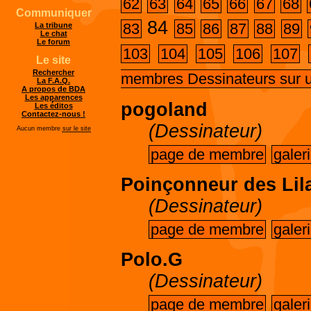
62
63
64
65
66
67
68
Communiquer
84
83
85
86
87
88
89
La tribune
Le chat
Le forum
103
104
105
106
107
Le site
Rechercher
membres Dessinateurs sur 
La F.A.Q.
A propos de BDA
Les apparences
pogoland
Les éditos
Contactez-nous !
(Dessinateur)
Aucun membre
sur le site
page de membre
galer
Poinçonneur des Lil
(Dessinateur)
page de membre
galer
Polo.G
(Dessinateur)
page de membre
galer