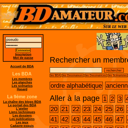
Inscription
Rechercher un membre
Mot de passe
Accueil de BDA
Les BDA
les BDA
les Dessinateurs
les Dessinatrices
les Scénaristes
Les membres
Les planches
ordre alphabétique
ancienn
Les scénarios
Hasard
Aller à la page
La 9ème zone
1
2
3
La chaîne des blogs BDA
Le portail des BDA
20
21
22
23
24
25
26
L'atelier
Liens techniques
Les dossiers
41
42
43
44
45
46
47
Les publications
Les jeux
Cadavre-exquis