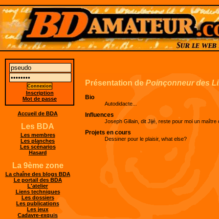
Présentation de
Poinçonneur des Li
Inscription
Bio
Mot de passe
Autodidacte...
Accueil de BDA
Influences
Joseph Gillain, dit Jijé, reste pour moi un maîtr
Les BDA
Projets en cours
Les membres
Dessiner pour le plaisir, what else?
Les planches
Les scénarios
Hasard
La 9ème zone
La chaîne des blogs BDA
Le portail des BDA
L'atelier
Liens techniques
Les dossiers
Les publications
Les jeux
Cadavre-exquis