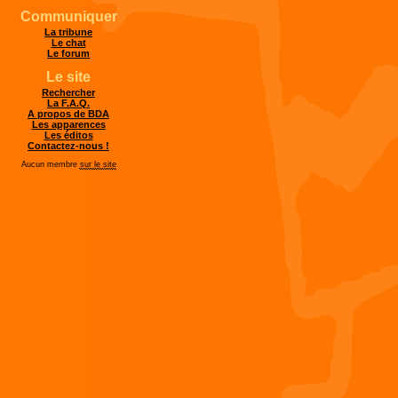
Communiquer
La tribune
Le chat
Le forum
Le site
Rechercher
La F.A.Q.
A propos de BDA
Les apparences
Les éditos
Contactez-nous !
Aucun membre
sur le site