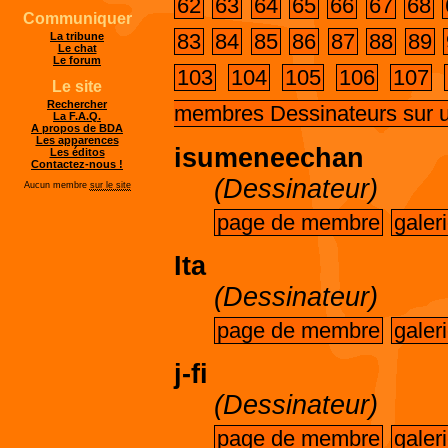
62
63
64
65
66
67
68
Communiquer
83
84
85
86
87
88
89
La tribune
Le chat
Le forum
103
104
105
106
107
Le site
Rechercher
membres Dessinateurs sur 
La F.A.Q.
A propos de BDA
Les apparences
isumeneechan
Les éditos
Contactez-nous !
(Dessinateur)
Aucun membre
sur le site
page de membre
galer
Ita
(Dessinateur)
page de membre
galer
j-fi
(Dessinateur)
page de membre
galer