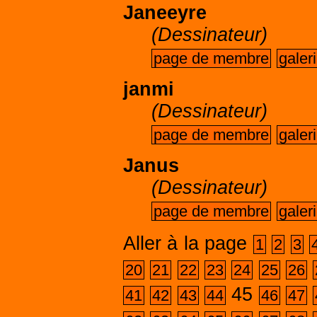
Janeeyre
(Dessinateur)
page de membre
galer
janmi
(Dessinateur)
page de membre
galer
Janus
(Dessinateur)
page de membre
galer
Aller à la page
1
2
3
20
21
22
23
24
25
26
45
41
42
43
44
46
47