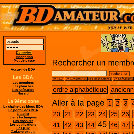
Inscription
Rechercher un membre
Mot de passe
Accueil de BDA
Les BDA
les BDA
les Dessinateurs
les Dessinatrices
les Scénaristes
Les membres
Les planches
ordre alphabétique
ancienn
Les scénarios
Hasard
Aller à la page
La 9ème zone
1
2
3
La chaîne des blogs BDA
Le portail des BDA
20
21
22
23
24
25
26
L'atelier
Liens techniques
Les dossiers
45
41
42
43
44
46
47
Les publications
Les jeux
Cadavre-exquis