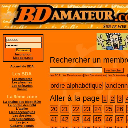
Inscription
Rechercher un membre
Mot de passe
Accueil de BDA
Les BDA
les BDA
les Dessinateurs
les Dessinatrices
les Scénaristes
Les membres
Les planches
ordre alphabétique
ancienn
Les scénarios
Hasard
Aller à la page
La 9ème zone
1
2
3
La chaîne des blogs BDA
Le portail des BDA
20
21
22
23
24
25
26
L'atelier
Liens techniques
Les dossiers
41
42
43
44
45
46
47
Les publications
Les jeux
Cadavre-exquis