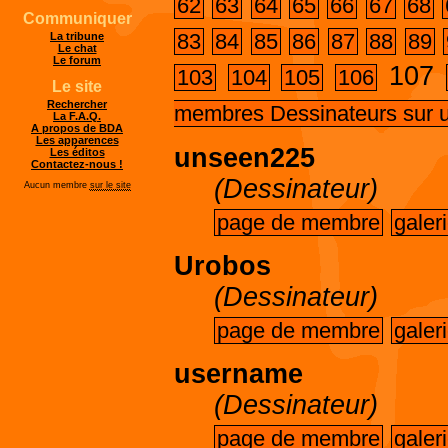
62
63
64
65
66
67
68
Communiquer
83
84
85
86
87
88
89
La tribune
Le chat
Le forum
107
103
104
105
106
Le site
Rechercher
membres Dessinateurs sur 
La F.A.Q.
A propos de BDA
Les apparences
unseen225
Les éditos
Contactez-nous !
(Dessinateur)
Aucun membre
sur le site
page de membre
galer
Urobos
(Dessinateur)
page de membre
galer
username
(Dessinateur)
page de membre
galer