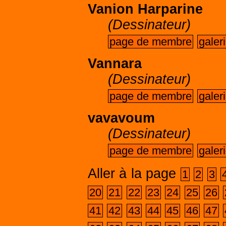
Vanion Harparine
(Dessinateur)
page de membre
galer
Vannara
(Dessinateur)
page de membre
galer
vavavoum
(Dessinateur)
page de membre
galer
Aller à la page
1
2
3
20
21
22
23
24
25
26
41
42
43
44
45
46
47