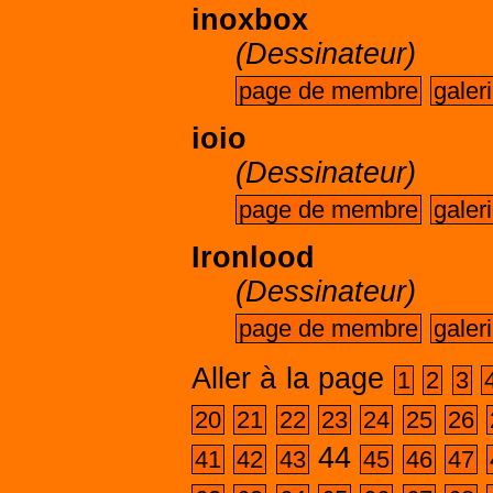
inoxbox
(Dessinateur)
page de membre
galer
ioio
(Dessinateur)
page de membre
galer
Ironlood
(Dessinateur)
page de membre
galer
Aller à la page
1
2
3
20
21
22
23
24
25
26
44
41
42
43
45
46
47