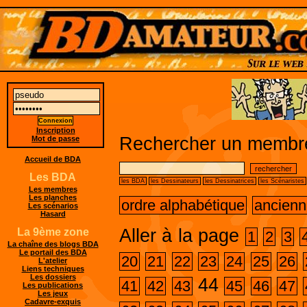
Inscription
Rechercher un membre
Mot de passe
Accueil de BDA
Les BDA
les BDA
les Dessinateurs
les Dessinatrices
les Scénaristes
Les membres
Les planches
ordre alphabétique
ancienn
Les scénarios
Hasard
Aller à la page
La 9ème zone
1
2
3
La chaîne des blogs BDA
Le portail des BDA
20
21
22
23
24
25
26
L'atelier
Liens techniques
Les dossiers
44
41
42
43
45
46
47
Les publications
Les jeux
Cadavre-exquis