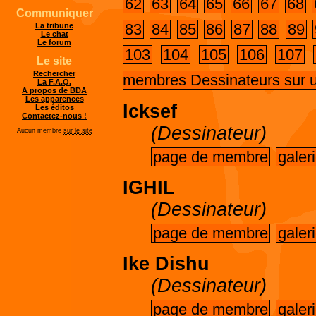
62
63
64
65
66
67
68
Communiquer
83
84
85
86
87
88
89
La tribune
Le chat
Le forum
103
104
105
106
107
Le site
Rechercher
membres Dessinateurs sur 
La F.A.Q.
A propos de BDA
Les apparences
Icksef
Les éditos
Contactez-nous !
(Dessinateur)
Aucun membre
sur le site
page de membre
galer
IGHIL
(Dessinateur)
page de membre
galer
Ike Dishu
(Dessinateur)
page de membre
galer