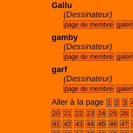
Gallu
(Dessinateur)
page de membre
galer
gamby
(Dessinateur)
page de membre
galer
garf
(Dessinateur)
page de membre
galer
Aller à la page
1
2
3
20
21
22
23
24
25
26
41
42
43
44
45
46
47