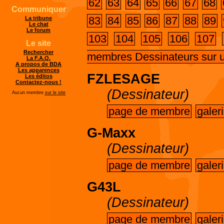
62
63
64
65
66
67
68
Communiquer
83
84
85
86
87
88
89
La tribune
Le chat
Le forum
103
104
105
106
107
Le site
Rechercher
membres Dessinateurs sur 
La F.A.Q.
A propos de BDA
Les apparences
FZLESAGE
Les éditos
Contactez-nous !
(Dessinateur)
Aucun membre
sur le site
page de membre
galer
G-Maxx
(Dessinateur)
page de membre
galer
G43L
(Dessinateur)
page de membre
galer