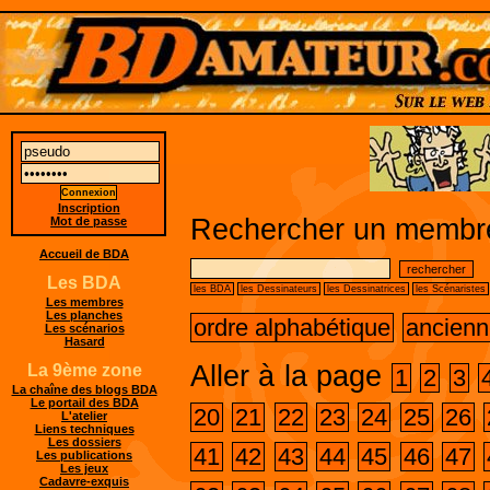
Inscription
Rechercher un membre
Mot de passe
Accueil de BDA
Les BDA
les BDA
les Dessinateurs
les Dessinatrices
les Scénaristes
Les membres
Les planches
ordre alphabétique
ancienn
Les scénarios
Hasard
Aller à la page
La 9ème zone
1
2
3
La chaîne des blogs BDA
Le portail des BDA
20
21
22
23
24
25
26
L'atelier
Liens techniques
Les dossiers
41
42
43
44
45
46
47
Les publications
Les jeux
Cadavre-exquis