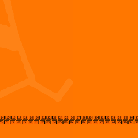
14
15
16
17
18
19
20
21
22
23
24
25
26
27
28
29
30
31
32
33
34
35
36
3
75
76
77
78
79
80
81
82
83
84
85
86
87
88
89
90
91
92
93
94
95
96
97
9