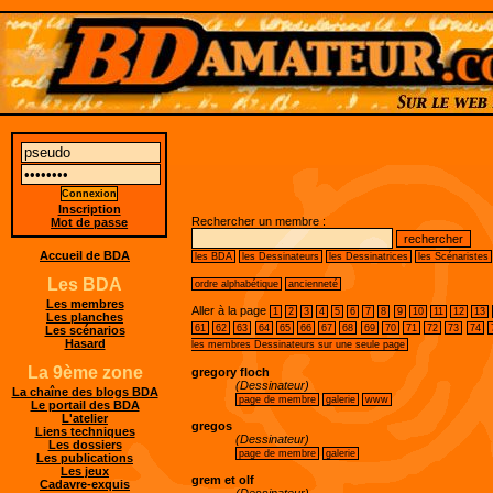
Inscription
Rechercher un membre :
Mot de passe
Accueil de BDA
les BDA
les Dessinateurs
les Dessinatrices
les Scénaristes
Les BDA
ordre alphabétique
ancienneté
Les membres
Aller à la page
1
2
3
4
5
6
7
8
9
10
11
12
13
Les planches
61
62
63
64
65
66
67
68
69
70
71
72
73
74
Les scénarios
Hasard
les membres Dessinateurs sur une seule page
La 9ème zone
gregory floch
(Dessinateur)
La chaîne des blogs BDA
page de membre
galerie
www
Le portail des BDA
L'atelier
gregos
Liens techniques
(Dessinateur)
Les dossiers
page de membre
galerie
Les publications
Les jeux
grem et olf
Cadavre-exquis