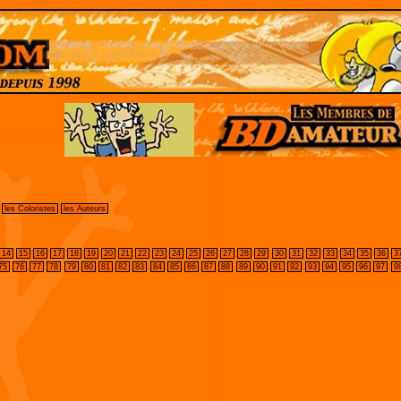
les Coloristes
les Auteurs
14
15
16
17
18
19
20
21
22
23
24
25
26
27
28
29
30
31
32
33
34
35
36
3
75
76
77
78
79
80
81
82
83
84
85
86
87
88
89
90
91
92
93
94
95
96
97
9