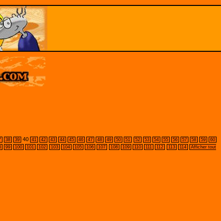
40
7
38
39
41
42
43
44
45
46
47
48
49
50
51
52
53
54
55
56
57
58
59
60
8
99
100
101
102
103
104
105
106
107
108
109
110
111
112
113
114
Afficher tout