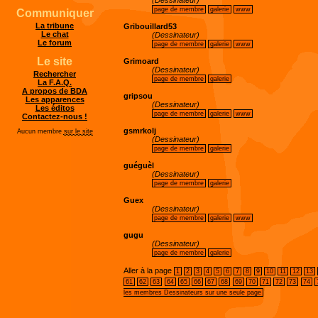
(Dessinateur)
page de membre
galerie
www
Communiquer
La tribune
Gribouillard53
Le chat
(Dessinateur)
Le forum
page de membre
galerie
www
Le site
Grimoard
(Dessinateur)
Rechercher
page de membre
galerie
La F.A.Q.
A propos de BDA
gripsou
Les apparences
(Dessinateur)
Les éditos
page de membre
galerie
www
Contactez-nous !
gsmrkolj
Aucun membre
sur le site
(Dessinateur)
page de membre
galerie
guéguèl
(Dessinateur)
page de membre
galerie
Guex
(Dessinateur)
page de membre
galerie
www
gugu
(Dessinateur)
page de membre
galerie
Aller à la page
1
2
3
4
5
6
7
8
9
10
11
12
13
61
62
63
64
65
66
67
68
69
70
71
72
73
74
les membres Dessinateurs sur une seule page