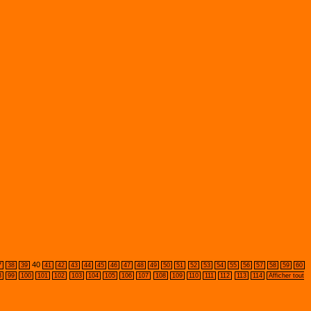
40
7
38
39
41
42
43
44
45
46
47
48
49
50
51
52
53
54
55
56
57
58
59
60
8
99
100
101
102
103
104
105
106
107
108
109
110
111
112
113
114
Afficher tout