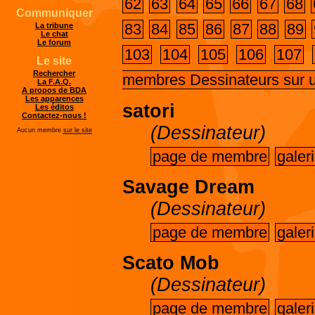
62
63
64
65
66
67
68
Communiquer
83
84
85
86
87
88
89
La tribune
Le chat
Le forum
103
104
105
106
107
Le site
Rechercher
membres Dessinateurs sur 
La F.A.Q.
A propos de BDA
Les apparences
satori
Les éditos
Contactez-nous !
(Dessinateur)
Aucun membre
sur le site
page de membre
galer
Savage Dream
(Dessinateur)
page de membre
galer
Scato Mob
(Dessinateur)
page de membre
galer