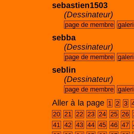
sebastien1503
(Dessinateur)
page de membre
galer
sebba
(Dessinateur)
page de membre
galer
seblin
(Dessinateur)
page de membre
galer
Aller à la page
1
2
3
20
21
22
23
24
25
26
41
42
43
44
45
46
47