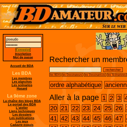
Inscription
Rechercher un membre
Mot de passe
Accueil de BDA
Les BDA
les BDA
les Dessinateurs
les Dessinatrices
les Scénaristes
Les membres
Les planches
ordre alphabétique
ancienn
Les scénarios
Hasard
Aller à la page
La 9ème zone
1
2
3
La chaîne des blogs BDA
Le portail des BDA
20
21
22
23
24
25
26
L'atelier
Liens techniques
Les dossiers
41
42
43
44
45
46
47
Les publications
Les jeux
Cadavre-exquis