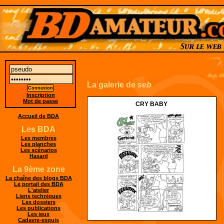
La galerie de
seb
Inscription
Mot de passe
CRY BABY
Accueil de BDA
Les BDA
Les membres
Les planches
Les scénarios
Hasard
La 9ème zone
La chaîne des blogs BDA
Le portail des BDA
L'atelier
Liens techniques
Les dossiers
Les publications
Les jeux
Cadavre-exquis