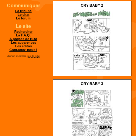
Communiquer
CRY BABY 2
La tribune
Le chat
Le forum
Le site
Rechercher
La F.A.Q.
A propos de BDA
Les apparences
Les éditos
Contactez-nous !
Aucun membre
sur le site
CRY BABY 3