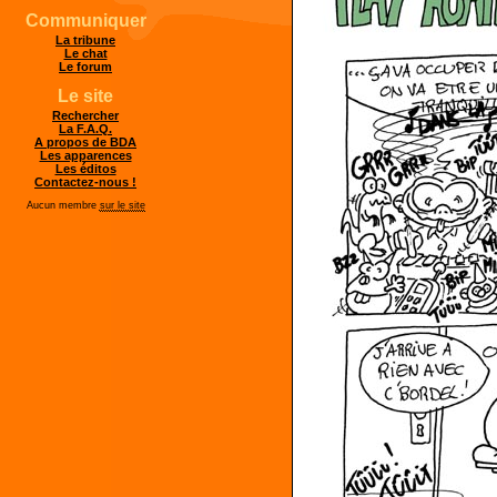
Communiquer
La tribune
Le chat
Le forum
Le site
Rechercher
La F.A.Q.
A propos de BDA
Les apparences
Les éditos
Contactez-nous !
Aucun membre
sur le site