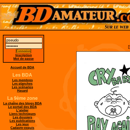
Inscription
Mot de passe
Accueil de BDA
Les BDA
Les membres
Les planches
Les scénarios
Hasard
La 9ème zone
La chaîne des blogs BDA
Le portail des BDA
L'atelier
Liens techniques
Les dossiers
Les publications
Les jeux
Cadavre-exquis