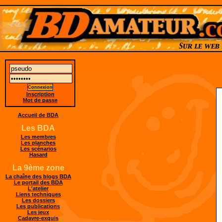
Inscription
Mot de passe
Accueil de BDA
Les BDA
Les membres
Les planches
Les scénarios
Hasard
La 9ème zone
La chaîne des blogs BDA
Le portail des BDA
L'atelier
Liens techniques
Les dossiers
Les publications
Les jeux
Cadavre-exquis