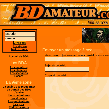
Inscription
Mot de passe
Envoyer un message à
seb
Votre
pseudo
(ou votre
adresse courriel
, si vous vo
Accueil de BDA
Les BDA
Sujet
du courriel :
Les membres
Les planches
Les scénarios
Corps
du courriel :
Hasard
La 9ème zone
La chaîne des blogs BDA
Le portail des BDA
L'atelier
Liens techniques
Les dossiers
Les publications
Les jeux
Cadavre-exquis