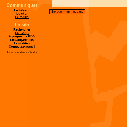
Communiquer
La tribune
Le chat
Le forum
Le site
Rechercher
La F.A.Q.
A propos de BDA
Les apparences
Les éditos
Contactez-nous !
Aucun membre
sur le site