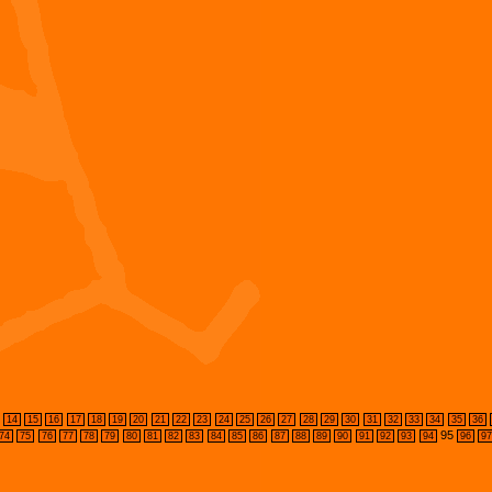
14
15
16
17
18
19
20
21
22
23
24
25
26
27
28
29
30
31
32
33
34
35
36
95
74
75
76
77
78
79
80
81
82
83
84
85
86
87
88
89
90
91
92
93
94
96
9