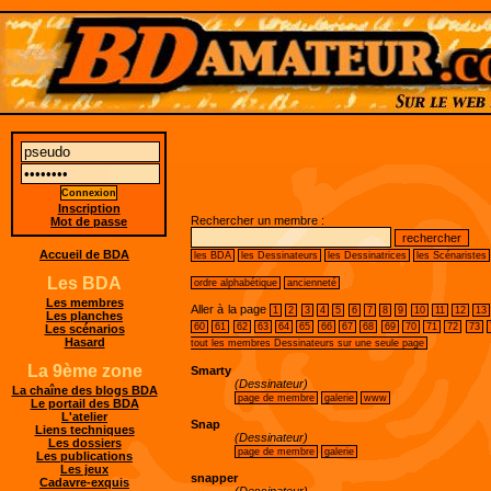
Inscription
Rechercher un membre :
Mot de passe
Accueil de BDA
les BDA
les Dessinateurs
les Dessinatrices
les Scénaristes
Les BDA
ordre alphabétique
ancienneté
Les membres
Aller à la page
1
2
3
4
5
6
7
8
9
10
11
12
13
Les planches
60
61
62
63
64
65
66
67
68
69
70
71
72
73
Les scénarios
Hasard
tout les membres Dessinateurs sur une seule page
La 9ème zone
Smarty
(Dessinateur)
La chaîne des blogs BDA
page de membre
galerie
www
Le portail des BDA
L'atelier
Snap
Liens techniques
(Dessinateur)
Les dossiers
page de membre
galerie
Les publications
Les jeux
snapper
Cadavre-exquis