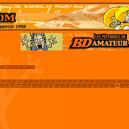
les Coloristes
les Auteurs
14
15
16
17
18
19
20
21
22
23
24
25
26
27
28
29
30
31
32
33
34
35
36
95
74
75
76
77
78
79
80
81
82
83
84
85
86
87
88
89
90
91
92
93
94
96
9