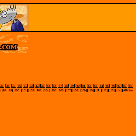
37
38
39
40
41
42
43
44
45
46
47
48
49
50
51
52
53
54
55
56
57
58
59
7
98
99
100
101
102
103
104
105
106
107
108
109
110
111
112
113
114
Afficher