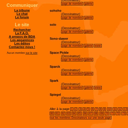
(Dessinateur)
page de membre
galerie
Communiquer
La tribune
sohoho
Le chat
(Dessinateur)
Le forum
page de membre
galerie
Le site
solo
(Dessinateur)
Rechercher
page de membre
galerie
La F.A.Q.
A propos de BDA
Sono-dawer
Les apparences
(Dessinateur)
Les éditos
page de membre
galerie
www
Contactez-nous !
Space Pickle
Aucun membre
sur le site
(Dessinateur)
page de membre
galerie
Sparck
(Dessinateur)
page de membre
galerie
Spark
(Dessinateur)
page de membre
galerie
www
Spiegel
(Dessinateur)
page de membre
galerie
Aller à la page
1
2
3
4
5
6
7
8
9
10
11
12
13
60
61
62
63
64
65
66
67
68
69
70
71
72
73
tout les membres Dessinateurs sur une seule page