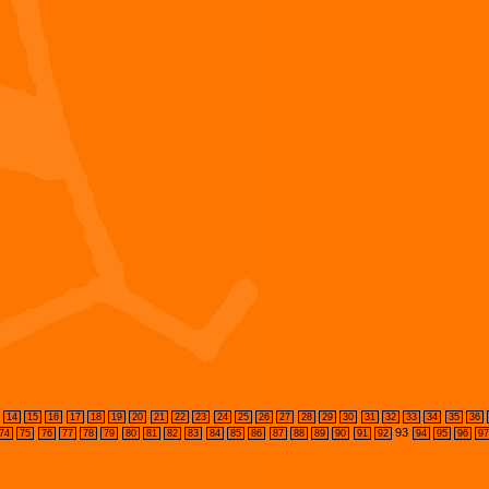
14
15
16
17
18
19
20
21
22
23
24
25
26
27
28
29
30
31
32
33
34
35
36
93
74
75
76
77
78
79
80
81
82
83
84
85
86
87
88
89
90
91
92
94
95
96
9