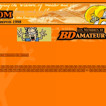
les Coloristes
les Auteurs
14
15
16
17
18
19
20
21
22
23
24
25
26
27
28
29
30
31
32
33
34
35
36
93
74
75
76
77
78
79
80
81
82
83
84
85
86
87
88
89
90
91
92
94
95
96
9