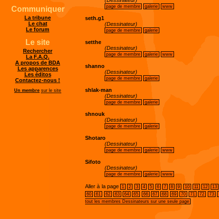
(Dessinateur)
page de membre
galerie
www
Communiquer
La tribune
seth.g1
Le chat
(Dessinateur)
Le forum
page de membre
galerie
Le site
setthe
(Dessinateur)
Rechercher
page de membre
galerie
www
La F.A.Q.
A propos de BDA
shanno
Les apparences
(Dessinateur)
Les éditos
page de membre
galerie
Contactez-nous !
shlak-man
Un membre
sur le site
(Dessinateur)
page de membre
galerie
shnouk
(Dessinateur)
page de membre
galerie
Shotaro
(Dessinateur)
page de membre
galerie
www
Sifoto
(Dessinateur)
page de membre
galerie
www
Aller à la page
1
2
3
4
5
6
7
8
9
10
11
12
13
60
61
62
63
64
65
66
67
68
69
70
71
72
73
tout les membres Dessinateurs sur une seule page