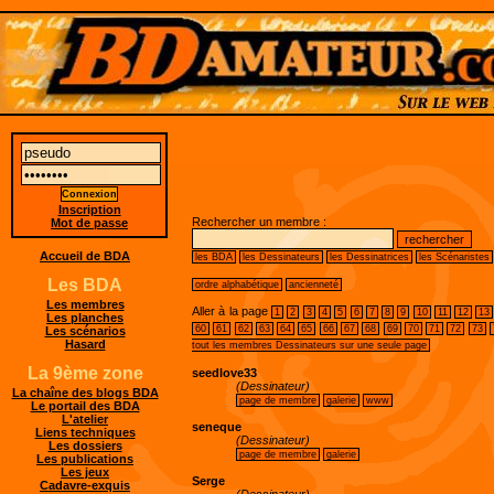
Inscription
Rechercher un membre :
Mot de passe
Accueil de BDA
les BDA
les Dessinateurs
les Dessinatrices
les Scénaristes
Les BDA
ordre alphabétique
ancienneté
Les membres
Aller à la page
1
2
3
4
5
6
7
8
9
10
11
12
13
Les planches
60
61
62
63
64
65
66
67
68
69
70
71
72
73
Les scénarios
Hasard
tout les membres Dessinateurs sur une seule page
La 9ème zone
seedlove33
(Dessinateur)
La chaîne des blogs BDA
page de membre
galerie
www
Le portail des BDA
L'atelier
seneque
Liens techniques
(Dessinateur)
Les dossiers
page de membre
galerie
Les publications
Les jeux
Serge
Cadavre-exquis