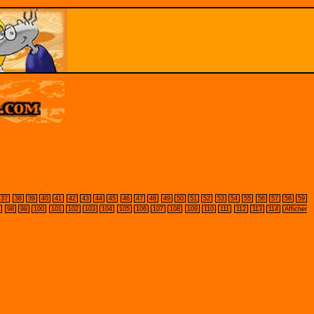
37
38
39
40
41
42
43
44
45
46
47
48
49
50
51
52
53
54
55
56
57
58
59
7
98
99
100
101
102
103
104
105
106
107
108
109
110
111
112
113
114
Afficher