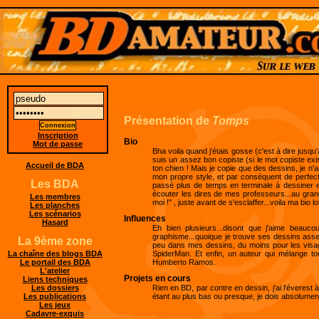
Présentation de
Tomps
Inscription
Bio
Mot de passe
Bha voila quand j'étais gosse (c'est à dire jusqu'à
suis un assez bon copiste (si le mot copiste exis
Accueil de BDA
ton chien ! Mais je copie que des dessins, je n'
mon propre style, et par conséquent de perfecti
Les BDA
passé plus de temps en terminale à dessiner et
écouter les dires de mes professeurs...au grand
Les membres
moi !" , juste avant de s'esclaffer...voila ma bio 
Les planches
Les scénarios
Influences
Hasard
Eh bien plusieurs...disont que j'aime beauc
graphisme...quoique je trouve ses dessins assez
La 9ème zone
peu dans mes dessins, du moins pour les visa
SpiderMan. Et enfin, un auteur qui mélange t
La chaîne des blogs BDA
Humberto Ramos.
Le portail des BDA
L'atelier
Projets en cours
Liens techniques
Rien en BD, par contre en dessin, j'ai l'éverest
Les dossiers
étant au plus bas ou presque, je dois absolumen
Les publications
Les jeux
Cadavre-exquis