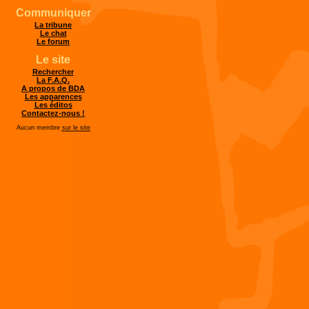
Communiquer
La tribune
Le chat
Le forum
Le site
Rechercher
La F.A.Q.
A propos de BDA
Les apparences
Les éditos
Contactez-nous !
Aucun membre
sur le site