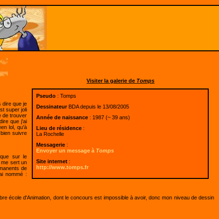
Visiter la galerie de
Tomps
Pseudo
: Tomps
s dire que je
Dessinateur
BDA depuis le 13/08/2005
t super joli
e de trouver
Année de naissance
: 1987 (~ 39 ans)
ire que j'ai
en lol, qu'à
Lieu de résidence
:
 bien suivre
La Rochelle
Messagerie
:
Envoyer un message à
Tomps
 que sur le
Site internet
:
i me sert un
http://www.tomps.fr
rmanents de
'ai nommé :
élèbre école d'Animation, dont le concours est impossible à avoir, donc mon niveau de dessin