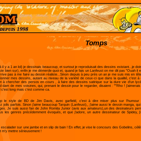
Tomps
 il y a 1 an lol) je dessinais beaucoup, et surtout je reproduisait des dessins existant...je doi
te bien sur), enfin je me démerde quoi et, quand je fais un Lanfeust on me dit pas "Ouah il es
arrive pas à me faire au dessin réaliste...Sinon depuis à peu près un an je me suis mis en têt
onner mes dessins, autant au niveau de la variété de ceux-ci que dans la qualité, c'est à d
 à chercher des persos en cours , à faire des dessins satirique sur la dure vie d'un lycé
 dam de mes voisines, qui, prenant le dessin pour le regarder, disaient : ""Rho ! j'aimerais
lol c'est long mais c'est comme ca.
oup le style de BD de Jim Davis, avec garfield, c'est à dire miser plus sur l'humour
 jolis parfois. Sinon j'aime beaucoup Tarquin (Lanfeust),; j'aime aussi le dessin manga, qu
ges. Je suis aussi fan de John Romita Junior (avis aux amateurs),un des desinateurs pe
ous les genres précédemment évoqués, et que j'adore, un autre dessinateur de Spidey, j
 à escalader sur une jambe et en slip de bain ! En effet, je vise le concours des Gobelins, c
t m'y mettre sérieusement !