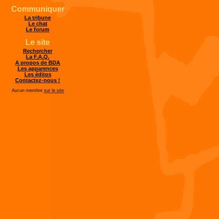
Communiquer
La tribune
Le chat
Le forum
Le site
Rechercher
La F.A.Q.
A propos de BDA
Les apparences
Les éditos
Contactez-nous !
Aucun membre
sur le site