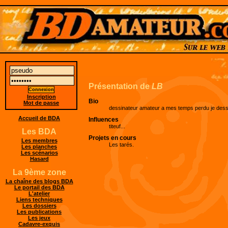
Présentation de
LB
Inscription
Bio
Mot de passe
dessinateur amateur a mes temps perdu je dess
Accueil de BDA
Influences
titeuf...
Les BDA
Projets en cours
Les membres
Les tarés.
Les planches
Les scénarios
Hasard
La 9ème zone
La chaîne des blogs BDA
Le portail des BDA
L'atelier
Liens techniques
Les dossiers
Les publications
Les jeux
Cadavre-exquis