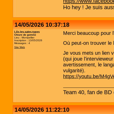
https://www.faceboo
Ho hey ! Je suis aus
14/05/2026 10:37:18
Léo.les.sales.types
Merci beaucoup pour l
Chiure de gomme
Lieu : Montpellier
Inscription : 13/05/2026
Où peut-on trouver le 
Messages : 4
Site Web
Je vous mets un lien 
(qui joue l'intervieweur
avertissement, le lang
vulgarité).
https://youtu.be/M4
Team 40, fan de BD d
14/05/2026 11:22:10