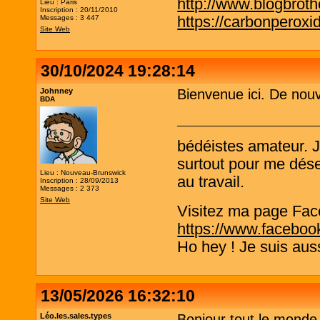
http://www.blogbrothe
Lieu : Paris
Inscription : 20/11/2010
https://carbonperox
Messages : 3 447
Site Web
30/10/2024 19:28:14
Johnney
Bienvenue ici. De nouve
BDA
bédéistes amateur. 
surtout pour me désen
Lieu : Nouveau-Brunswick
au travail.
Inscription : 28/09/2013
Messages : 2 373
Site Web
Visitez ma page Fac
https://www.faceboo
Ho hey ! Je suis aus
13/05/2026 16:32:10
Léo.les.sales.types
Bonjour tout le monde