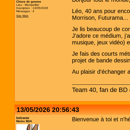
Chiure de gomme
Lieu : Montpellier
Inscription : 13/05/2026
Léo, 40 ans pour encor
Messages : 4
Site Web
Morrison, Futurama..
Je lis beaucoup de co
J'adore ce médium, j'a
musique, jeux vidéo) e
Je fais des courts mét
projet de bande dessi
Au plaisir d'échanger 
Team 40, fan de BD d
13/05/2026 20:56:43
belzaran
Bienvenue à toi et n'h
Maitre BDA