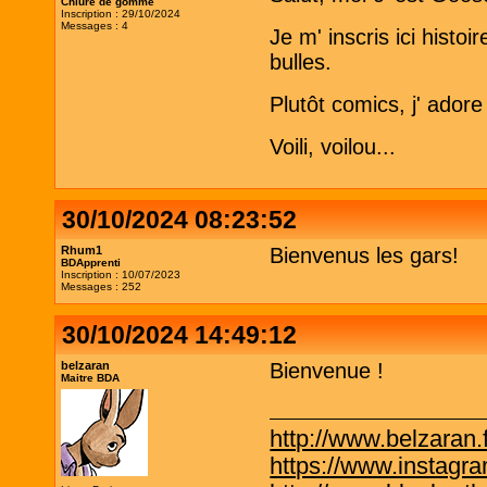
Chiure de gomme
Inscription : 29/10/2024
Messages : 4
Je m' inscris ici hist
bulles.
Plutôt comics, j' adore
Voili, voilou...
30/10/2024 08:23:52
Rhum1
Bienvenus les gars!
BDApprenti
Inscription : 10/07/2023
Messages : 252
30/10/2024 14:49:12
belzaran
Bienvenue !
Maitre BDA
http://www.belzaran.f
https://www.instagr