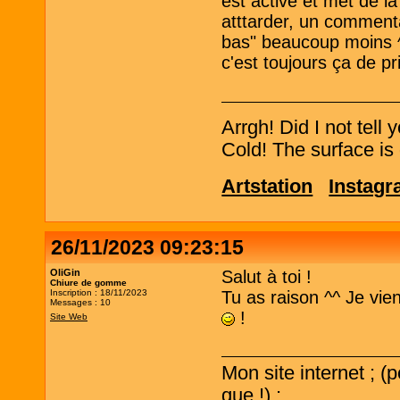
est active et met de l
atttarder, un comment
bas" beaucoup moins ^^'
c'est toujours ça de pr
Arrgh! Did I not tell
Cold! The surface is 
Artstation
Instag
26/11/2023 09:23:15
OliGin
Salut à toi !
Chiure de gomme
Inscription : 18/11/2023
Tu as raison ^^ Je vi
Messages : 10
!
Site Web
Mon site internet ; (
que !) ;