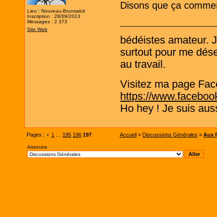
Disons que ça commenc
Lieu : Nouveau-Brunswick
Inscription : 28/09/2013
Messages : 2 373
Site Web
bédéistes amateur. 
surtout pour me désen
au travail.
Visitez ma page Fac
https://www.faceboo
Ho hey ! Je suis aus
Pages :
‹
1
…
195
196
197
Accueil
»
Discussions Générales
»
Aux P
Atteindre