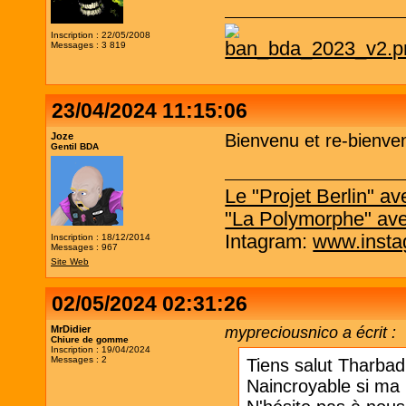
Inscription : 22/05/2008
Messages : 3 819
23/04/2024 11:15:06
Joze
Bienvenu et re-bienve
Gentil BDA
Le "Projet Berlin" 
"La Polymorphe" av
Intagram:
www.insta
Inscription : 18/12/2014
Messages : 967
Site Web
02/05/2024 02:31:26
MrDidier
mypreciousnico a écrit :
Chiure de gomme
Inscription : 19/04/2024
Messages : 2
Tiens salut Tharbad, 
Naincroyable si ma