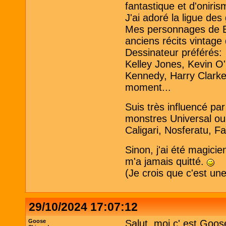
fantastique et d'oniris
J'ai adoré la ligue de
Mes personnages de B
anciens récits vintage
Dessinateur préférés:
Kelley Jones, Kevin O
Kennedy, Harry Clarke 
moment...
Suis très influencé pa
monstres Universal ou
Caligari, Nosferatu, Fa
Sinon, j'ai été magici
m'a jamais quitté.
(Je crois que c'est un
29/10/2024 17:07:12
Goose
Salut, moi c' est Goos