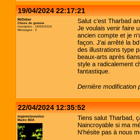
19/04/2024 22:17:21
MrDidier
Salut c’est Tharbad a
Chiure de gomme
Inscription : 19/04/2024
Je voulais venir faire
Messages : 2
ancien compte et je n’
façon. J’ai arrêté la 
des illustrations type 
beaux-arts après 6ans
style a radicalement c
fantastique.
Dernière modification 
22/04/2024 12:35:52
mypreciousnico
Tiens salut Tharbad, ça 
Maitre BDA
Naincroyable si ma m
N'hésite pas à nous m