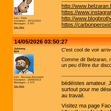
http://www.belzaran.f
https://www.instagr
http://www.blogbrothe
Lieu : Paris
Inscription : 20/11/2010
https://carbonperox
Messages : 3 447
Site Web
14/05/2026 03:50:27
Johnney
C'est cool de voir ar
BDA
Comme dit Belzaran, n'
un peu d'être dur disco
Lieu : Nouveau-Brunswick
Inscription : 28/09/2013
bédéistes amateur. 
Messages : 2 373
Site Web
surtout pour me désen
au travail.
Visitez ma page Fac