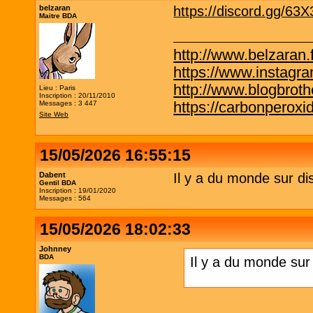
belzaran
https://discord.gg/63
Maitre BDA
http://www.belzaran.f
https://www.instagr
http://www.blogbrothe
Lieu : Paris
Inscription : 20/11/2010
https://carbonperox
Messages : 3 447
Site Web
15/05/2026 16:55:15
Dabent
Il y a du monde sur di
Gentil BDA
Inscription : 19/01/2020
Messages : 564
15/05/2026 18:02:33
Johnney
BDA
Il y a du monde sur