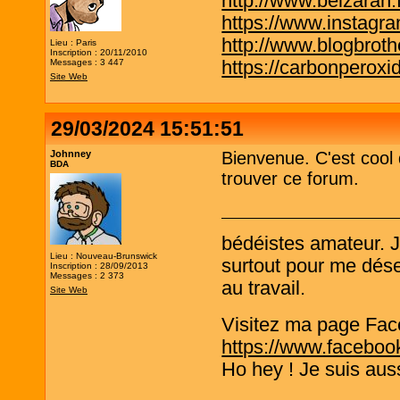
http://www.belzaran.f
https://www.instagr
http://www.blogbrothe
Lieu : Paris
Inscription : 20/11/2010
https://carbonperox
Messages : 3 447
Site Web
29/03/2024 15:51:51
Johnney
Bienvenue. C'est cool
BDA
trouver ce forum.
bédéistes amateur. 
Lieu : Nouveau-Brunswick
surtout pour me désen
Inscription : 28/09/2013
Messages : 2 373
au travail.
Site Web
Visitez ma page Fac
https://www.faceboo
Ho hey ! Je suis aus