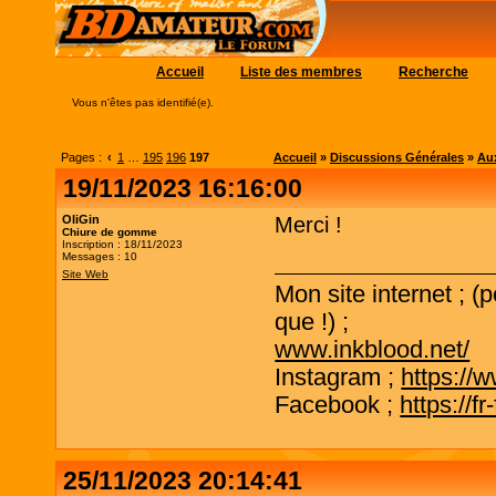
Accueil
Liste des membres
Recherche
Vous n'êtes pas identifié(e).
Pages :
‹
1
…
195
196
197
Accueil
»
Discussions Générales
»
Aux
19/11/2023 16:16:00
OliGin
Merci !
Chiure de gomme
Inscription : 18/11/2023
Messages : 10
Site Web
Mon site internet ; (
que !) ;
www.inkblood.net/
Instagram ;
https://
Facebook ;
https://f
25/11/2023 20:14:41