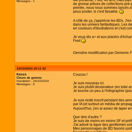
Messages : 1
de grosse pièces de collections pré-
peintre, nous nous sommes lancés dans
peux poster, si c'est faisable.
A côté de ça, j'apprécie les BDs. J'e
dans les univers fantastiques. Les d
en couleurs d'illustrations et c'est c
Je vous dis a+ et aux plaisirs d'écha
Fred
Dernière modification par Demonic F
24/10/2024 20:11:32
Kenzo
Coucou !
Chiure de gomme
Inscription : 24/10/2024
Je suis nouveau ici.
Messages : 6
Je suis plutôt dessinateur (en total 
Je touche un peu à l'infographie (pou
Je suis resté inscrit pendant des an
par IA (et surtout un média de propaga
Aujourd'hui, j'en ai assez de taper e
Que dire d'autre ?
Je suis de moins en moins SF et préf
J'ai adoré la ligue des gentlemen ex
Mes personnages de BD favoris sont 