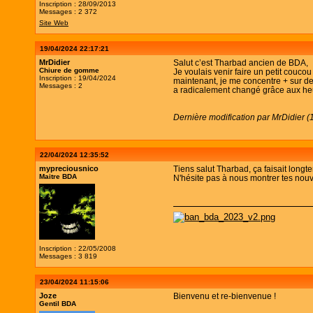
Inscription : 28/09/2013
Messages : 2 372
Site Web
19/04/2024 22:17:21
MrDidier
Salut c’est Tharbad ancien de BDA,
Chiure de gomme
Je voulais venir faire un petit couco
Inscription : 19/04/2024
maintenant, je me concentre + sur de
Messages : 2
a radicalement changé grâce aux heur
Dernière modification par MrDidier 
22/04/2024 12:35:52
mypreciousnico
Tiens salut Tharbad, ça faisait longt
Maitre BDA
N'hésite pas à nous montrer tes no
Inscription : 22/05/2008
Messages : 3 819
23/04/2024 11:15:06
Joze
Bienvenu et re-bienvenue !
Gentil BDA