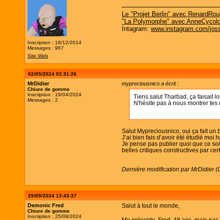
Le "Projet Berlin" avec RenardRo
"La Polymorphe" avec AnneCycol
Intagram:
www.instagram.com/joss
Inscription : 18/12/2014
Messages : 967
Site Web
02/05/2024 02:31:26
MrDidier
mypreciousnico a écrit :
Chiure de gomme
Inscription : 19/04/2024
Tiens salut Tharbad, ça faisait l
Messages : 2
N'hésite pas à nous montrer te
Salut Mypreciousnico, oui ça fait un b
J’ai bien fais d’avoir été étudié moi 
Je pense pas publier quoi que ce soit
belles critiques constructives par ce
Dernière modification par MrDidier 
25/09/2024 13:43:37
Demonic Fred
Salut à tout le monde,
Chiure de gomme
Inscription : 25/09/2024
Me présente, Fred, 48 ans, mais pas t