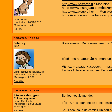
http://www.belzaran.fr
: Mon blog 
https://www.instagram.com/belzar
http://www.blogbrother.fr
: Mon blo
https://carbonperoxide.bandcamp
Lieu : Paris
Inscription : 20/11/2010
Messages : 3 447
Site Web
30/10/2024 19:28:14
Johnney
Bienvenue ici. De nouveau inscrits c'e
BDA
bédéistes amateur. Je ne manque pa
Visitez ma page Facebook :
https
Ho hey ! Je suis aussi sur Discor
Lieu : Nouveau-Brunswick
Inscription : 28/09/2013
Messages : 2 372
Site Web
13/05/2026 16:32:10
Léo.les.sales.types
Bonjour tout le monde,
Chiure de gomme
Lieu : Montpellier
Léo, 40 ans pour encore quelques jou
Inscription : 13/05/2026
Messages : 4
Je lis beaucoup de comics, un peu de
Site Web