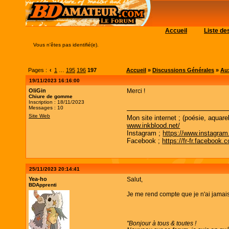
Accueil
Liste d
Vous n'êtes pas identifié(e).
Pages :
‹
1
…
195
196
197
Accueil
»
Discussions Générales
»
Aux
19/11/2023 16:16:00
OliGin
Merci !
Chiure de gomme
Inscription : 18/11/2023
Messages : 10
Site Web
Mon site internet ; (poésie, aquare
www.inkblood.net/
Instagram ;
https://www.instagram
Facebook ;
https://fr-fr.facebook.
25/11/2023 20:14:41
Yea-ho
Salut,
BDApprenti
Je me rend compte que je n'ai jamais 
"Bonjour à tous & toutes !