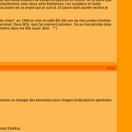
uellement, avec deux amis freelances, l'un sculpteur et l'autre
s parler de ce projet que je suis là. Et savoir dans quelle section je
r de chien", en 1986 je crois et cette BD été une de mes portes d'entrée
Larcenet. Deux BDs que j'ai vraiment adorées. J'ai eu ma période mise
stoire dans me tête aussi. Bref... ^^)
#4912
 devienne un triangle des bermudes pour images érotico/porno générées
ant Elektra).