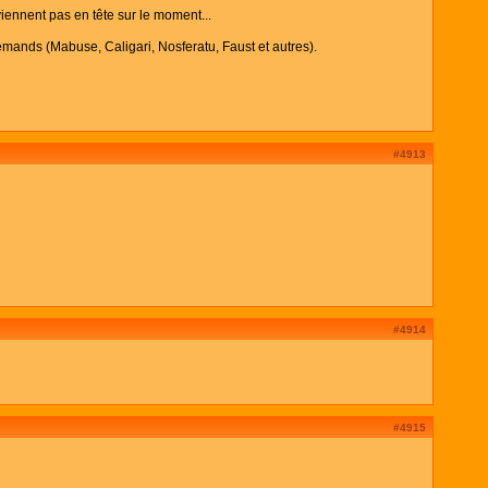
iennent pas en tête sur le moment...
emands (Mabuse, Caligari, Nosferatu, Faust et autres).
#4913
#4914
#4915