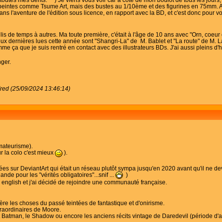
peintes comme Tsume Art, mais des bustes au 1/10ème et des figurines en 75mm. Act
 l'aventure de l'édition sous licence, en rapport avec la BD, et c'est donc pour vou
n lis de temps à autres. Ma toute première, c'était à l'âge de 10 ans avec "Orn, coeu
eux dernières lues cette année sont "Shangri-La" de M. Bablet et "La route" de M. 
omme ça que je suis rentré en contact avec des illustrateurs BDs. J'ai aussi pleins d'hi
nger.
red (25/09/2024 13:46:14)
amateurisme).
r la colo c'est mieux
).
nées sur DeviantArt qui était un réseau plutôt sympa jusqu'en 2020 avant qu'il ne
nde pour les "vérités obligatoires"...snif ...
)
n english et j'ai décidé de rejoindre une communauté française.
ère les choses du passé teintées de fantastique et d'onirisme.
traordinaires de Moore.
Batman, le Shadow ou encore les anciens récits vintage de Daredevil (période d'av