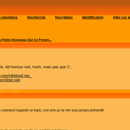
es membres
Recherche
Inscription
Identification
Aller sur
 Petits Nouveaux Sur Ce Forum...
lle, bd humour noir, trash, mais pas que !) ;
.com/inkblood.net_
com/Ikbd.net/
vraiment regardé ce topic, voir pire je ne me suis jamais présenté.