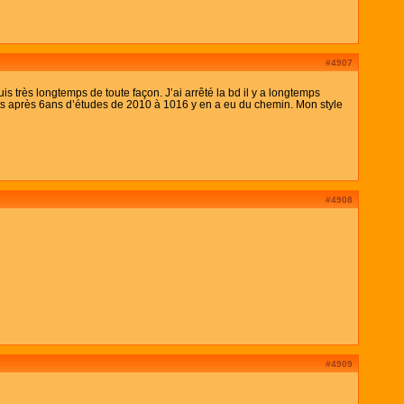
#4907
s très longtemps de toute façon. J’ai arrêté la bd il y a longtemps
arts après 6ans d’études de 2010 à 1016 y en a eu du chemin. Mon style
#4908
#4909