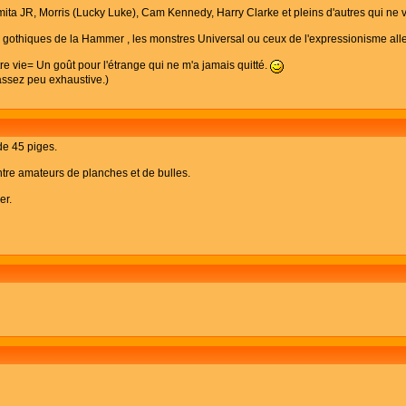
mita JR, Morris (Lucky Luke), Cam Kennedy, Harry Clarke et pleins d'autres qui ne v
eux gothiques de la Hammer , les monstres Universal ou ceux de l'expressionisme all
re vie= Un goût pour l'étrange qui ne m'a jamais quitté.
 assez peu exhaustive.)
de 45 piges.
 entre amateurs de planches et de bulles.
er.