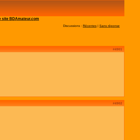
 le site BDAmateur.com
Discussions :
Récentes
|
Sans réponse
#4901
#4902