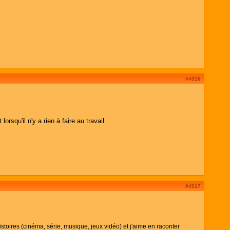
#4916
squ'il n'y a rien à faire au travail.
#4917
toires (cinéma, série, musique, jeux vidéo) et j'aime en raconter