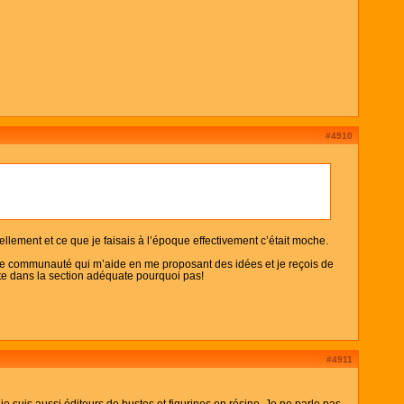
#4910
uellement et ce que je faisais à l’époque effectivement c’était moche.
etite communauté qui m’aide en me proposant des idées et je reçois de
site dans la section adéquate pourquoi pas!
#4911
je suis aussi éditeurs de bustes et figurines en résine. Je ne parle pas