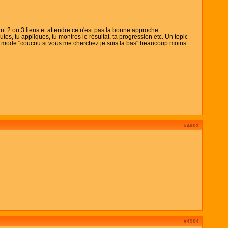
ant 2 ou 3 liens et attendre ce n'est pas la bonne approche.
tes, tu appliques, tu montres le résultat, ta progression etc. Un topic
 en mode "coucou si vous me cherchez je suis la bas" beaucoup moins
#4903
#4904