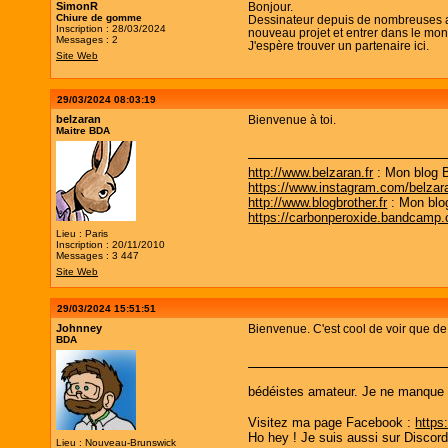
SimonR
Bonjour.
Chiure de gomme
Dessinateur depuis de nombreuses ann
Inscription : 28/03/2024
nouveau projet et entrer dans le mon
Messages : 2
J'espère trouver un partenaire ici.
Site Web
29/03/2024 08:03:19
belzaran
Bienvenue à toi.
Maitre BDA
http://www.belzaran.fr
: Mon blog 
https://www.instagram.com/belzar
http://www.blogbrother.fr
: Mon blo
https://carbonperoxide.bandcamp
Lieu : Paris
Inscription : 20/11/2010
Messages : 3 447
Site Web
29/03/2024 15:51:51
Johnney
Bienvenue. C'est cool de voir que d
BDA
bédéistes amateur. Je ne manque pa
Visitez ma page Facebook :
https
Ho hey ! Je suis aussi sur Discor
Lieu : Nouveau-Brunswick