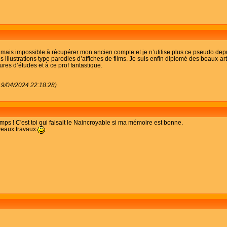
u mais impossible à récupérer mon ancien compte et je n’utilise plus ce pseudo depui
s illustrations type parodies d’affiches de films. Je suis enfin diplomé des beaux-
es d’études et à ce prof fantastique.
(19/04/2024 22:18:28)
emps ! C'est toi qui faisait le Naincroyable si ma mémoire est bonne.
uveaux travaux