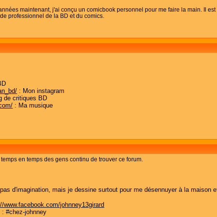
ées maintenant, j'ai conçu un comicbook personnel pour me faire la main. Il est 
de professionnel de la BD et du comics.
BD
an_bd/
: Mon instagram
g de critiques BD
.com/
: Ma musique
e temps en temps des gens continu de trouver ce forum.
s d'imagination, mais je dessine surtout pour me désennuyer à la maison et lor
://www.facebook.com/johnney13girard
d : #chez-johnney