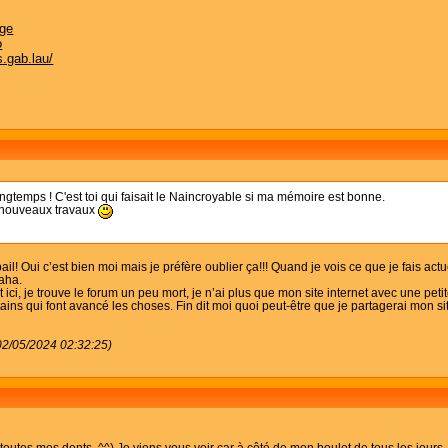
uge
o
.gab.lau/
ongtemps ! C'est toi qui faisait le Naincroyable si ma mémoire est bonne.
s nouveaux travaux
ail! Oui c’est bien moi mais je préfère oublier ça!!! Quand je vois ce que je fais act
haha.
 ici, je trouve le forum un peu mort, je n’ai plus que mon site internet avec une p
rtains qui font avancé les choses. Fin dit moi quoi peut-être que je partagerai mon 
(02/05/2024 02:32:25)
outes mes dents. ^^) Je viens vous voir car à côté de mon boulot de tous les jours, 