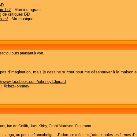
BD
an_bd/
: Mon instagram
g de critiques BD
.com/
: Ma musique
st toujours plaisant à voir.
s d'imagination, mais je dessine surtout pour me désennuyer à la maison et lor
://www.facebook.com/johnney13girard
d : #chez-johnney
rs, fan de Gotlib, Jack Kirby, Grant Morrison, Futurama...
 manga, un peu de francobelge... J'adore ce médium, j'adore toutes les formes d'his