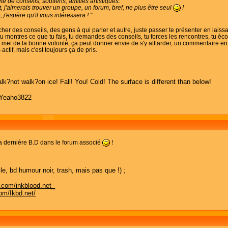
e de conseils, soutiens, amitiés artistiques.
, j'aimerais trouver un groupe, un forum, bref, ne plus être seul
!
 j'espère qu'il vous intéressera ! "
cher des conseils, des gens à qui parler et autre, juste passer te présenter en laiss
tu montres ce que tu fais, tu demandes des conseils, tu forces les rencontres, tu écou
t met de la bonne volonté, ça peut donner envie de s'y atttarder, un commentaire
s actif, mais c'est toujours ça de pris.
alk?not walk?on ice! Fall! You! Cold! The surface is different than below!
Yeaho3822
ma dernière B.D dans le forum associé
!
lle, bd humour noir, trash, mais pas que !) ;
.com/inkblood.net_
com/Ikbd.net/