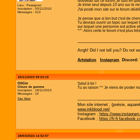
Nouveau sur ce forum, je suis en quêt
Je trime seul depuis 10 ans sur le net
Lieu : Perpignan
Inscription : 05/11/2010
J'ai posté mon site sur le forum dédié,
Messages : 413
Je pense que si ton but c'est de cher
Tu devrais ouvrir un topic sur lequel 
sur lequel une personne est active e
^^'. Alors certe le forum n'est plus trè
Arrgh! Did I not tell you? Do not w
Artstation
Instagram
Discord:
26/11/2023 09:23:15
OliGin
Salut à toi !
Chiure de gomme
Tu as raison ^^ Je viens de poster 
Inscription : 18/11/2023
Messages : 10
Site Web
Mon site internet ; (poésie, aquare
www.inkblood.net/
Instagram ;
https://www.instagram
Facebook ;
https://fr-fr.facebook.
28/03/2024 14:52:07