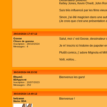
Dessinateur préférés:
Kelley Jones, Kevin O'neill, John Ro
Suis très influencé par les films vi
Sinon, j'ai été magicien dans une aut
(Je crois que c'est une présentation
29/10/2024 17:07:12
Goose
Salut, moi c' est Goose, dessinateur 
Chiure de gomme
Inscription : 29/10/2024
Je m' inscris ici histoire de papoter
Messages : 4
Plutôt comics, j' adore Mignola et Mill
Voili, voilou...
30/10/2024 08:23:52
Rhum1
Bienvenus les gars!
BDApprenti
Inscription : 10/07/2023
Messages : 252
30/10/2024 14:49:12
belzaran
Bienvenue !
Maitre BDA