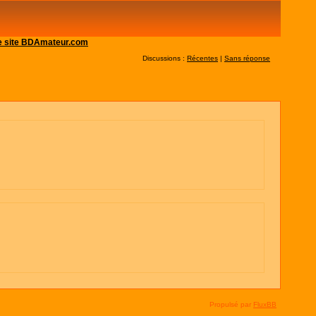
 le site BDAmateur.com
Discussions :
Récentes
|
Sans réponse
Propulsé par
FluxBB