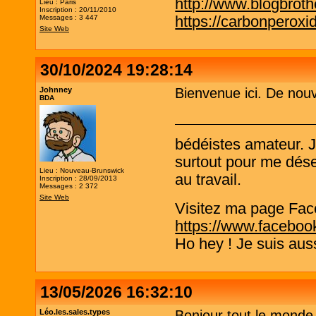
http://www.blogbrothe
Lieu : Paris
Inscription : 20/11/2010
https://carbonperox
Messages : 3 447
Site Web
30/10/2024 19:28:14
Johnney
Bienvenue ici. De nouve
BDA
bédéistes amateur. 
surtout pour me désen
Lieu : Nouveau-Brunswick
au travail.
Inscription : 28/09/2013
Messages : 2 372
Site Web
Visitez ma page Fac
https://www.faceboo
Ho hey ! Je suis aus
13/05/2026 16:32:10
Léo.les.sales.types
Bonjour tout le monde