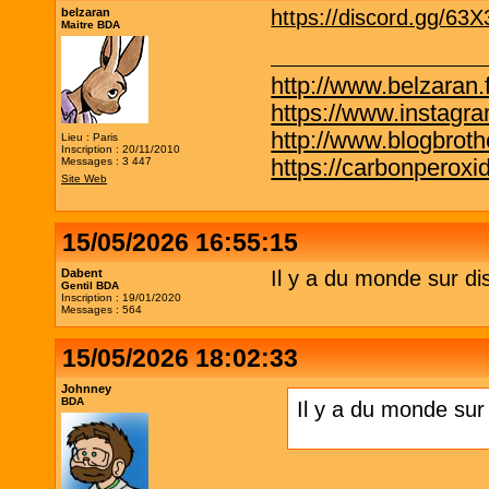
belzaran
https://discord.gg/63
Maitre BDA
http://www.belzaran.f
https://www.instagr
http://www.blogbrothe
Lieu : Paris
Inscription : 20/11/2010
https://carbonperox
Messages : 3 447
Site Web
15/05/2026 16:55:15
Dabent
Il y a du monde sur di
Gentil BDA
Inscription : 19/01/2020
Messages : 564
15/05/2026 18:02:33
Johnney
BDA
Il y a du monde sur