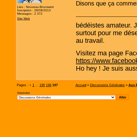
Disons que ça commenc
Lieu : Nouveau-Brunswick
Inscription : 28/09/2013
Messages : 2 372
Site Web
bédéistes amateur. 
surtout pour me désen
au travail.
Visitez ma page Fac
https://www.faceboo
Ho hey ! Je suis aus
Pages :
‹
1
…
195
196
197
Accueil
»
Discussions Générales
»
Aux P
Atteindre