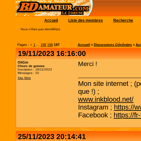
Accueil
Liste des membres
Recherche
Vous n'êtes pas identifié(e).
Pages :
‹
1
…
195
196
197
Accueil
»
Discussions Générales
»
Aux
19/11/2023 16:16:00
OliGin
Merci !
Chiure de gomme
Inscription : 18/11/2023
Messages : 10
Site Web
Mon site internet ; (
que !) ;
www.inkblood.net/
Instagram ;
https://
Facebook ;
https://f
25/11/2023 20:14:41