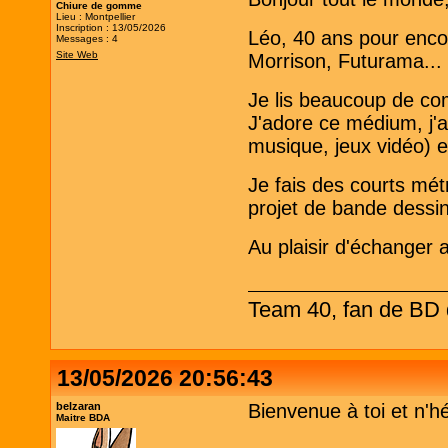
Chiure de gomme
Lieu : Montpellier
Inscription : 13/05/2026
Léo, 40 ans pour encor
Messages : 4
Site Web
Morrison, Futurama..
Je lis beaucoup de co
J'adore ce médium, j'a
musique, jeux vidéo) e
Je fais des courts mét
projet de bande dessi
Au plaisir d'échanger 
Team 40, fan de BD d
13/05/2026 20:56:43
belzaran
Bienvenue à toi et n'h
Maitre BDA