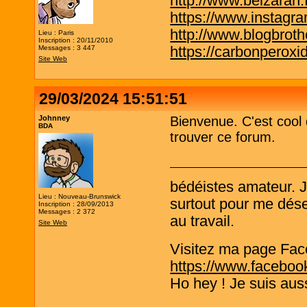
http://www.belzaran.f
https://www.instagr
http://www.blogbrothe
Lieu : Paris
Inscription : 20/11/2010
https://carbonperox
Messages : 3 447
Site Web
29/03/2024 15:51:51
Johnney
Bienvenue. C'est cool
BDA
trouver ce forum.
bédéistes amateur. 
Lieu : Nouveau-Brunswick
surtout pour me désen
Inscription : 28/09/2013
Messages : 2 372
au travail.
Site Web
Visitez ma page Fac
https://www.faceboo
Ho hey ! Je suis aus