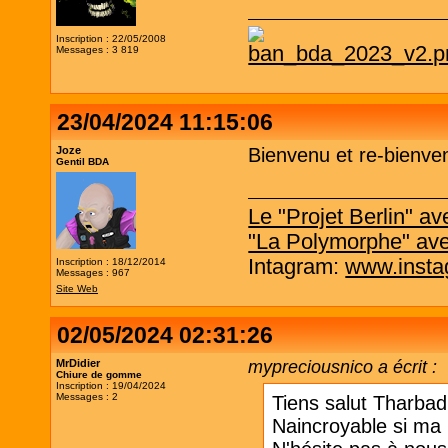
Inscription : 22/05/2008
Messages : 3 819
23/04/2024 11:15:06
Joze
Bienvenu et re-bienve
Gentil BDA
Le "Projet Berlin" 
"La Polymorphe" av
Intagram:
www.insta
Inscription : 18/12/2014
Messages : 967
Site Web
02/05/2024 02:31:26
MrDidier
mypreciousnico a écrit :
Chiure de gomme
Inscription : 19/04/2024
Messages : 2
Tiens salut Tharbad, 
Naincroyable si ma