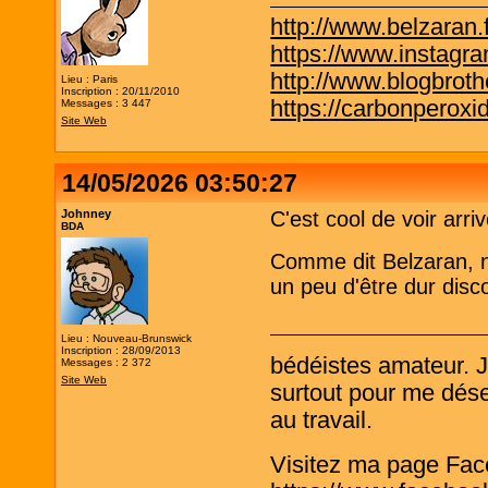
http://www.belzaran.f
https://www.instagr
http://www.blogbrothe
Lieu : Paris
Inscription : 20/11/2010
https://carbonperox
Messages : 3 447
Site Web
14/05/2026 03:50:27
Johnney
C'est cool de voir ar
BDA
Comme dit Belzaran, n'
un peu d'être dur disco
Lieu : Nouveau-Brunswick
Inscription : 28/09/2013
bédéistes amateur. 
Messages : 2 372
Site Web
surtout pour me désen
au travail.
Visitez ma page Fac