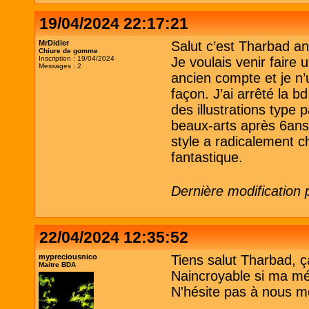
19/04/2024 22:17:21
MrDidier
Salut c’est Tharbad a
Chiure de gomme
Inscription : 19/04/2024
Je voulais venir faire
Messages : 2
ancien compte et je n’
façon. J’ai arrêté la 
des illustrations type 
beaux-arts après 6ans
style a radicalement c
fantastique.
Dernière modification 
22/04/2024 12:35:52
mypreciousnico
Tiens salut Tharbad, ça 
Maitre BDA
Naincroyable si ma m
N'hésite pas à nous m