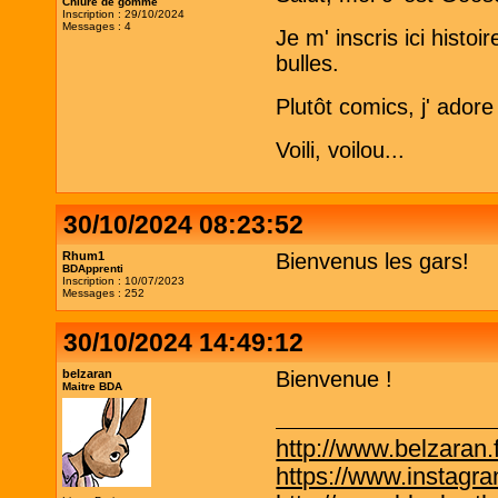
Chiure de gomme
Inscription : 29/10/2024
Messages : 4
Je m' inscris ici hist
bulles.
Plutôt comics, j' adore
Voili, voilou...
30/10/2024 08:23:52
Rhum1
Bienvenus les gars!
BDApprenti
Inscription : 10/07/2023
Messages : 252
30/10/2024 14:49:12
belzaran
Bienvenue !
Maitre BDA
http://www.belzaran.f
https://www.instagr