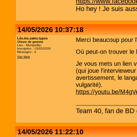
https://www.faceboo
Ho hey ! Je suis aus
14/05/2026 10:37:18
Léo.les.sales.types
Merci beaucoup pour l
Chiure de gomme
Lieu : Montpellier
Inscription : 13/05/2026
Où peut-on trouver le 
Messages : 4
Site Web
Je vous mets un lien 
(qui joue l'intervieweur
avertissement, le lang
vulgarité).
https://youtu.be/M4
Team 40, fan de BD d
14/05/2026 11:22:10