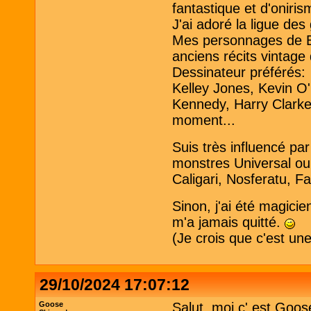
fantastique et d'oniris
J'ai adoré la ligue de
Mes personnages de B
anciens récits vintage
Dessinateur préférés:
Kelley Jones, Kevin O
Kennedy, Harry Clarke 
moment...
Suis très influencé pa
monstres Universal ou
Caligari, Nosferatu, Fa
Sinon, j'ai été magici
m'a jamais quitté.
(Je crois que c'est un
29/10/2024 17:07:12
Goose
Salut, moi c' est Goos