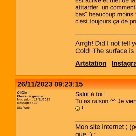
est active et met de l
atttarder, un comment
bas" beaucoup moins ^^'
c'est toujours ça de pr
Arrgh! Did I not tell
Cold! The surface is 
Artstation
Instag
26/11/2023 09:23:15
OliGin
Salut à toi !
Chiure de gomme
Inscription : 18/11/2023
Tu as raison ^^ Je vi
Messages : 10
!
Site Web
Mon site internet ; (
que !) ;