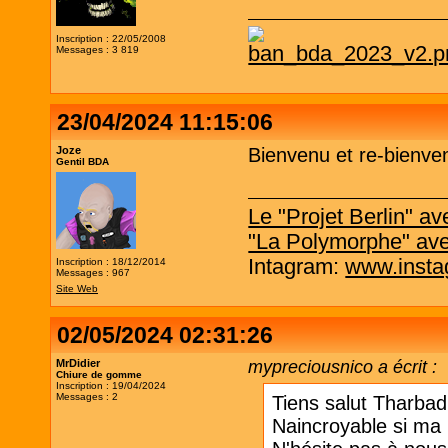
Inscription : 22/05/2008
Messages : 3 819
23/04/2024 11:15:06
Joze
Bienvenu et re-bienve
Gentil BDA
Le "Projet Berlin" 
"La Polymorphe" av
Intagram:
www.insta
Inscription : 18/12/2014
Messages : 967
Site Web
02/05/2024 02:31:26
MrDidier
mypreciousnico a écrit :
Chiure de gomme
Inscription : 19/04/2024
Messages : 2
Tiens salut Tharbad, 
Naincroyable si ma