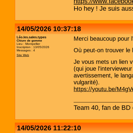
https://www.faceboo
Ho hey ! Je suis aus
14/05/2026 10:37:18
Léo.les.sales.types
Merci beaucoup pour l
Chiure de gomme
Lieu : Montpellier
Inscription : 13/05/2026
Où peut-on trouver le 
Messages : 4
Site Web
Je vous mets un lien 
(qui joue l'intervieweur
avertissement, le lang
vulgarité).
https://youtu.be/M4
Team 40, fan de BD d
14/05/2026 11:22:10