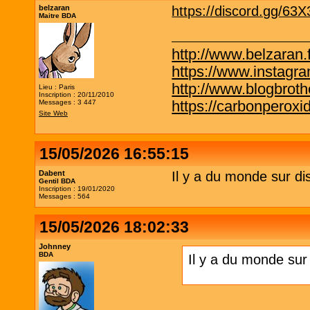
belzaran
https://discord.gg/63
Maitre BDA
http://www.belzaran.f
https://www.instagr
http://www.blogbrothe
Lieu : Paris
Inscription : 20/11/2010
https://carbonperox
Messages : 3 447
Site Web
15/05/2026 16:55:15
Dabent
Il y a du monde sur di
Gentil BDA
Inscription : 19/01/2020
Messages : 564
15/05/2026 18:02:33
Johnney
BDA
Il y a du monde sur