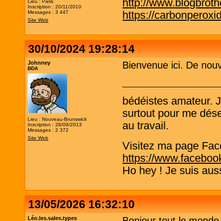
http://www.blogbrothe
Lieu : Paris
Inscription : 20/11/2010
https://carbonperox
Messages : 3 447
Site Web
30/10/2024 19:28:14
Johnney
Bienvenue ici. De nouve
BDA
bédéistes amateur. 
surtout pour me désen
Lieu : Nouveau-Brunswick
au travail.
Inscription : 28/09/2013
Messages : 2 372
Site Web
Visitez ma page Fac
https://www.faceboo
Ho hey ! Je suis aus
13/05/2026 16:32:10
Léo.les.sales.types
Bonjour tout le monde