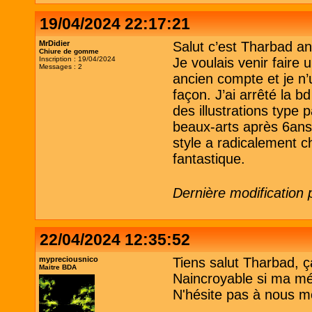
19/04/2024 22:17:21
MrDidier
Salut c’est Tharbad a
Chiure de gomme
Inscription : 19/04/2024
Je voulais venir faire
Messages : 2
ancien compte et je n’
façon. J’ai arrêté la 
des illustrations type 
beaux-arts après 6ans
style a radicalement c
fantastique.
Dernière modification 
22/04/2024 12:35:52
mypreciousnico
Tiens salut Tharbad, ça 
Maitre BDA
Naincroyable si ma m
N'hésite pas à nous m