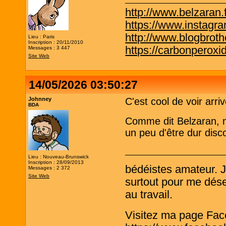
http://www.belzaran.f
https://www.instagr
http://www.blogbrothe
Lieu : Paris
Inscription : 20/11/2010
https://carbonperox
Messages : 3 447
Site Web
14/05/2026 03:50:27
Johnney
C'est cool de voir ar
BDA
Comme dit Belzaran, n'
un peu d'être dur disco
Lieu : Nouveau-Brunswick
Inscription : 28/09/2013
bédéistes amateur. 
Messages : 2 372
Site Web
surtout pour me désen
au travail.
Visitez ma page Fac