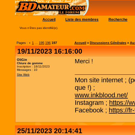
Accueil
Liste des membres
Recherche
Vous n'êtes pas identifié(e).
Pages :
‹
1
…
195
196
197
Accueil
»
Discussions Générales
»
Aux
19/11/2023 16:16:00
OliGin
Merci !
Chiure de gomme
Inscription : 18/11/2023
Messages : 10
Site Web
Mon site internet ; (
que !) ;
www.inkblood.net/
Instagram ;
https://
Facebook ;
https://f
25/11/2023 20:14:41