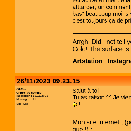
est active et met de l
atttarder, un comment
bas" beaucoup moins ^^'
c'est toujours ça de pr
Arrgh! Did I not tell
Cold! The surface is 
Artstation
Instag
26/11/2023 09:23:15
OliGin
Salut à toi !
Chiure de gomme
Inscription : 18/11/2023
Tu as raison ^^ Je vi
Messages : 10
!
Site Web
Mon site internet ; (
que !) ;