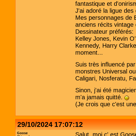
fantastique et d'oniris
J'ai adoré la ligue de
Mes personnages de B
anciens récits vintage
Dessinateur préférés:
Kelley Jones, Kevin O
Kennedy, Harry Clarke 
moment...
Suis très influencé pa
monstres Universal ou
Caligari, Nosferatu, Fa
Sinon, j'ai été magici
m'a jamais quitté.
(Je crois que c'est un
29/10/2024 17:07:12
Goose
Salut, moi c' est Goos