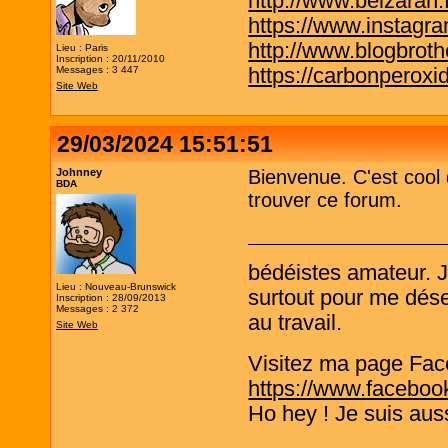
http://www.belzaran.f
https://www.instagr
http://www.blogbrothe
Lieu : Paris
Inscription : 20/11/2010
https://carbonperox
Messages : 3 447
Site Web
29/03/2024 15:51:51
Johnney
Bienvenue. C'est cool
BDA
trouver ce forum.
bédéistes amateur. 
Lieu : Nouveau-Brunswick
surtout pour me désen
Inscription : 28/09/2013
Messages : 2 372
au travail.
Site Web
Visitez ma page Fac
https://www.faceboo
Ho hey ! Je suis aus