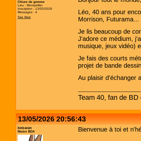
Chiure de gomme
Lieu : Montpellier
Inscription : 13/05/2026
Léo, 40 ans pour encor
Messages : 4
Site Web
Morrison, Futurama..
Je lis beaucoup de co
J'adore ce médium, j'a
musique, jeux vidéo) e
Je fais des courts mét
projet de bande dessi
Au plaisir d'échanger 
Team 40, fan de BD d
13/05/2026 20:56:43
belzaran
Bienvenue à toi et n'h
Maitre BDA