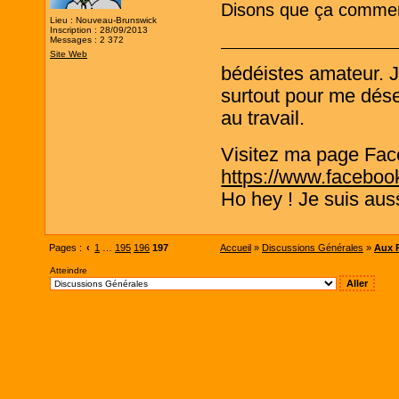
Disons que ça commenc
Lieu : Nouveau-Brunswick
Inscription : 28/09/2013
Messages : 2 372
Site Web
bédéistes amateur. 
surtout pour me désen
au travail.
Visitez ma page Fac
https://www.faceboo
Ho hey ! Je suis aus
Pages :
‹
1
…
195
196
197
Accueil
»
Discussions Générales
»
Aux P
Atteindre