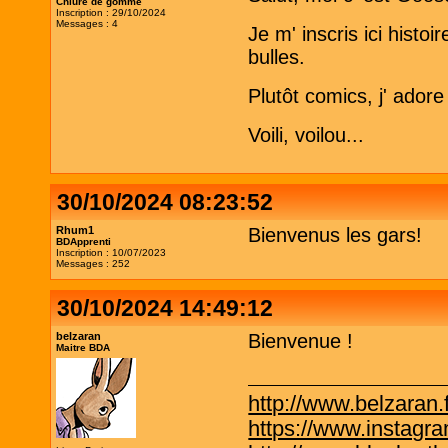
Chiure de gomme
Inscription : 29/10/2024
Messages : 4
Je m' inscris ici hist
bulles.
Plutôt comics, j' adore
Voili, voilou...
30/10/2024 08:23:52
Rhum1
Bienvenus les gars!
BDApprenti
Inscription : 10/07/2023
Messages : 252
30/10/2024 14:49:12
belzaran
Bienvenue !
Maitre BDA
http://www.belzaran.f
https://www.instagr