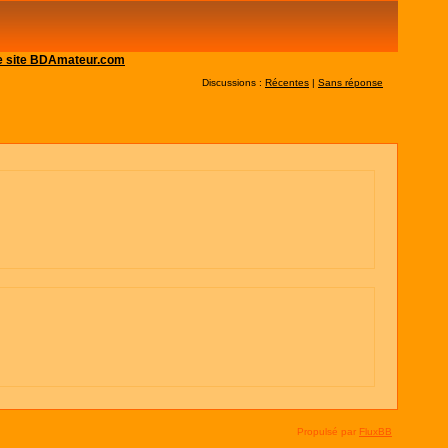
 le site BDAmateur.com
Discussions :
Récentes
|
Sans réponse
Propulsé par
FluxBB