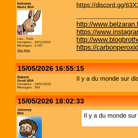
belzaran
https://discord.gg/63
Maitre BDA
http://www.belzaran.f
https://www.instagr
http://www.blogbrothe
Lieu : Paris
Inscription : 20/11/2010
https://carbonperox
Messages : 3 447
Site Web
15/05/2026 16:55:15
Dabent
Il y a du monde sur di
Gentil BDA
Inscription : 19/01/2020
Messages : 564
15/05/2026 18:02:33
Johnney
BDA
Il y a du monde sur