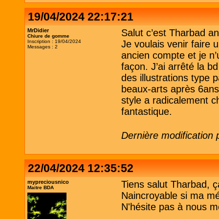
19/04/2024 22:17:21
MrDidier
Salut c’est Tharbad a
Chiure de gomme
Inscription : 19/04/2024
Je voulais venir faire
Messages : 2
ancien compte et je n’
façon. J’ai arrêté la 
des illustrations type 
beaux-arts après 6ans
style a radicalement c
fantastique.
Dernière modification 
22/04/2024 12:35:52
mypreciousnico
Tiens salut Tharbad, ça 
Maitre BDA
Naincroyable si ma m
N'hésite pas à nous m