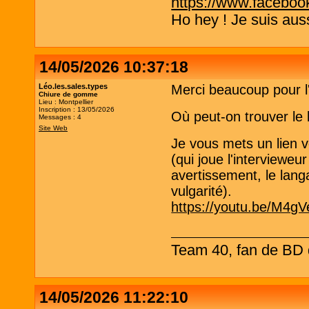
https://www.faceboo
Ho hey ! Je suis aus
14/05/2026 10:37:18
Léo.les.sales.types
Merci beaucoup pour l
Chiure de gomme
Lieu : Montpellier
Inscription : 13/05/2026
Où peut-on trouver le 
Messages : 4
Site Web
Je vous mets un lien 
(qui joue l'intervieweur
avertissement, le lang
vulgarité).
https://youtu.be/M4
Team 40, fan de BD d
14/05/2026 11:22:10