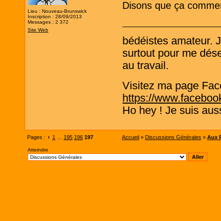
Disons que ça commenc
Lieu : Nouveau-Brunswick
Inscription : 28/09/2013
Messages : 2 372
Site Web
bédéistes amateur. 
surtout pour me désen
au travail.
Visitez ma page Fac
https://www.faceboo
Ho hey ! Je suis aus
Pages :
‹
1
…
195
196
197
Accueil
»
Discussions Générales
»
Aux P
Atteindre