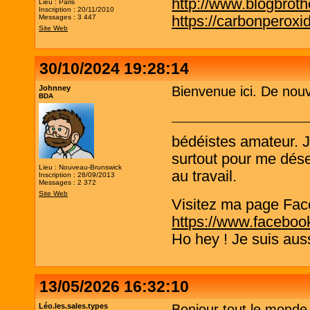
http://www.blogbrothe
Lieu : Paris
Inscription : 20/11/2010
https://carbonperox
Messages : 3 447
Site Web
30/10/2024 19:28:14
Johnney
Bienvenue ici. De nouve
BDA
bédéistes amateur. 
surtout pour me désen
Lieu : Nouveau-Brunswick
au travail.
Inscription : 28/09/2013
Messages : 2 372
Site Web
Visitez ma page Fac
https://www.faceboo
Ho hey ! Je suis aus
13/05/2026 16:32:10
Léo.les.sales.types
Bonjour tout le monde