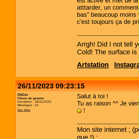
est active et met de l
atttarder, un comment
bas" beaucoup moins ^^'
c'est toujours ça de pr
Arrgh! Did I not tell
Cold! The surface is 
Artstation
Instag
26/11/2023 09:23:15
OliGin
Salut à toi !
Chiure de gomme
Inscription : 18/11/2023
Tu as raison ^^ Je vi
Messages : 10
!
Site Web
Mon site internet ; (
que !) ;