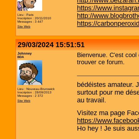
http://www.belzaran.f
https://www.instagr
http://www.blogbrothe
Lieu : Paris
Inscription : 20/11/2010
https://carbonperox
Messages : 3 447
Site Web
29/03/2024 15:51:51
Johnney
Bienvenue. C'est cool
BDA
trouver ce forum.
bédéistes amateur. 
Lieu : Nouveau-Brunswick
surtout pour me désen
Inscription : 28/09/2013
Messages : 2 372
au travail.
Site Web
Visitez ma page Fac
https://www.faceboo
Ho hey ! Je suis aus