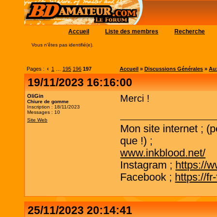
Accueil
Liste des membres
Recherche
Vous n'êtes pas identifié(e).
Pages :
‹
1
…
195
196
197
Accueil
»
Discussions Générales
»
Aux
19/11/2023 16:16:00
OliGin
Merci !
Chiure de gomme
Inscription : 18/11/2023
Messages : 10
Site Web
Mon site internet ; (
que !) ;
www.inkblood.net/
Instagram ;
https://
Facebook ;
https://f
25/11/2023 20:14:41