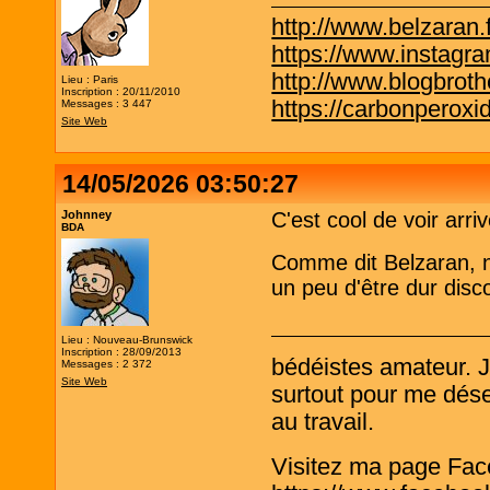
http://www.belzaran.f
https://www.instagr
http://www.blogbrothe
Lieu : Paris
Inscription : 20/11/2010
https://carbonperox
Messages : 3 447
Site Web
14/05/2026 03:50:27
Johnney
C'est cool de voir ar
BDA
Comme dit Belzaran, n'
un peu d'être dur disco
Lieu : Nouveau-Brunswick
Inscription : 28/09/2013
bédéistes amateur. 
Messages : 2 372
Site Web
surtout pour me désen
au travail.
Visitez ma page Fac