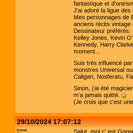
fantastique et d'oniris
J'ai adoré la ligue de
Mes personnages de B
anciens récits vintage
Dessinateur préférés:
Kelley Jones, Kevin O
Kennedy, Harry Clarke 
moment...
Suis très influencé pa
monstres Universal ou
Caligari, Nosferatu, Fa
Sinon, j'ai été magici
m'a jamais quitté.
(Je crois que c'est un
29/10/2024 17:07:12
Goose
Salut, moi c' est Goos