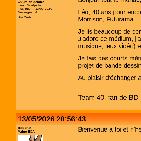
Chiure de gomme
Lieu : Montpellier
Inscription : 13/05/2026
Léo, 40 ans pour encor
Messages : 4
Site Web
Morrison, Futurama..
Je lis beaucoup de co
J'adore ce médium, j'a
musique, jeux vidéo) e
Je fais des courts mét
projet de bande dessi
Au plaisir d'échanger 
Team 40, fan de BD d
13/05/2026 20:56:43
belzaran
Bienvenue à toi et n'h
Maitre BDA