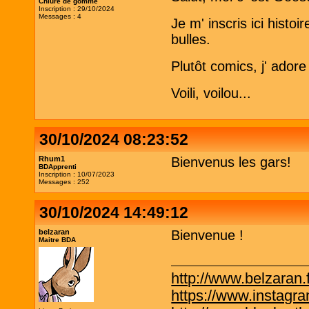
Chiure de gomme
Inscription : 29/10/2024
Messages : 4
Je m' inscris ici hist
bulles.
Plutôt comics, j' adore
Voili, voilou...
30/10/2024 08:23:52
Rhum1
Bienvenus les gars!
BDApprenti
Inscription : 10/07/2023
Messages : 252
30/10/2024 14:49:12
belzaran
Bienvenue !
Maitre BDA
http://www.belzaran.f
https://www.instagr