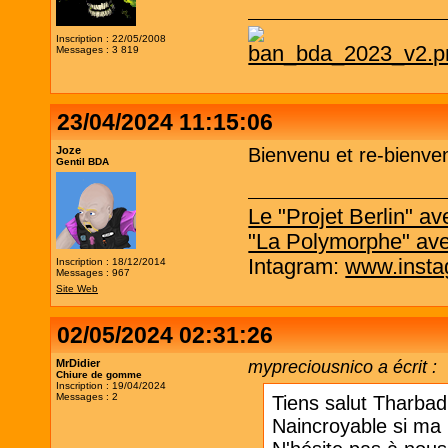
Inscription : 22/05/2008
Messages : 3 819
23/04/2024 11:15:06
Joze
Bienvenu et re-bienve
Gentil BDA
Le "Projet Berlin" 
"La Polymorphe" av
Intagram:
www.insta
Inscription : 18/12/2014
Messages : 967
Site Web
02/05/2024 02:31:26
MrDidier
mypreciousnico a écrit :
Chiure de gomme
Inscription : 19/04/2024
Messages : 2
Tiens salut Tharbad, 
Naincroyable si ma