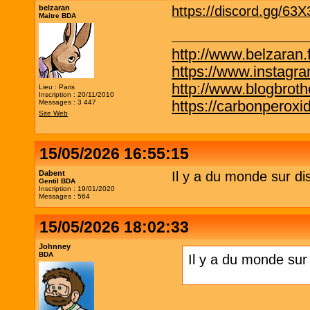
belzaran
https://discord.gg/63
Maitre BDA
http://www.belzaran.f
https://www.instagr
http://www.blogbrothe
Lieu : Paris
Inscription : 20/11/2010
https://carbonperox
Messages : 3 447
Site Web
15/05/2026 16:55:15
Dabent
Il y a du monde sur di
Gentil BDA
Inscription : 19/01/2020
Messages : 564
15/05/2026 18:02:33
Johnney
BDA
Il y a du monde sur