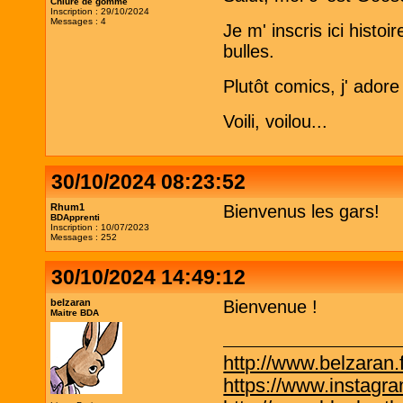
Chiure de gomme
Inscription : 29/10/2024
Messages : 4
Je m' inscris ici hist
bulles.
Plutôt comics, j' adore
Voili, voilou...
30/10/2024 08:23:52
Rhum1
Bienvenus les gars!
BDApprenti
Inscription : 10/07/2023
Messages : 252
30/10/2024 14:49:12
belzaran
Bienvenue !
Maitre BDA
http://www.belzaran.f
https://www.instagr