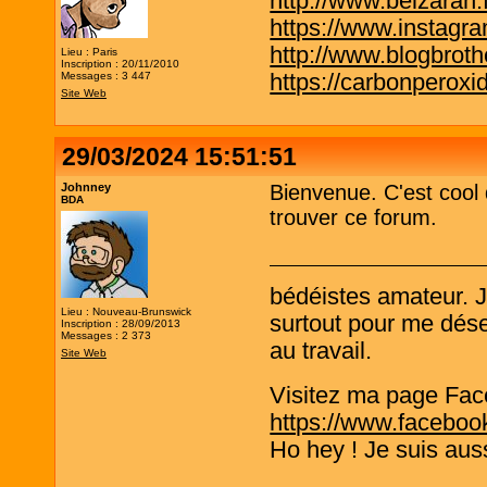
http://www.belzaran.f
https://www.instagr
http://www.blogbrothe
Lieu : Paris
Inscription : 20/11/2010
https://carbonperox
Messages : 3 447
Site Web
29/03/2024 15:51:51
Johnney
Bienvenue. C'est cool
BDA
trouver ce forum.
bédéistes amateur. 
Lieu : Nouveau-Brunswick
surtout pour me désen
Inscription : 28/09/2013
Messages : 2 373
au travail.
Site Web
Visitez ma page Fac
https://www.faceboo
Ho hey ! Je suis aus