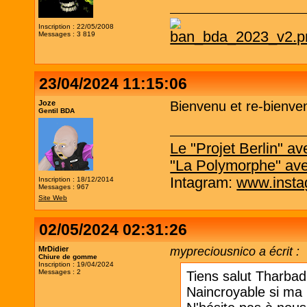
Inscription : 22/05/2008
Messages : 3 819
23/04/2024 11:15:06
Joze
Bienvenu et re-bienve
Gentil BDA
Le "Projet Berlin" 
"La Polymorphe" av
Intagram:
www.insta
Inscription : 18/12/2014
Messages : 967
Site Web
02/05/2024 02:31:26
MrDidier
mypreciousnico a écrit :
Chiure de gomme
Inscription : 19/04/2024
Messages : 2
Tiens salut Tharbad, 
Naincroyable si ma