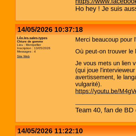
https://www.faceboo
Ho hey ! Je suis aus
14/05/2026 10:37:18
Léo.les.sales.types
Merci beaucoup pour l
Chiure de gomme
Lieu : Montpellier
Inscription : 13/05/2026
Où peut-on trouver le 
Messages : 4
Site Web
Je vous mets un lien 
(qui joue l'intervieweur
avertissement, le lang
vulgarité).
https://youtu.be/M4
Team 40, fan de BD d
14/05/2026 11:22:10