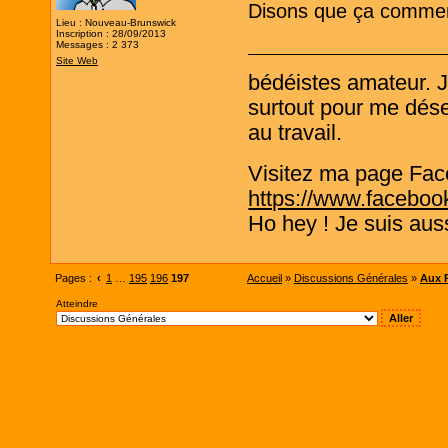
Disons que ça commenc
Lieu : Nouveau-Brunswick
Inscription : 28/09/2013
Messages : 2 373
Site Web
bédéistes amateur. 
surtout pour me désen
au travail.
Visitez ma page Fac
https://www.faceboo
Ho hey ! Je suis aus
Pages :
‹
1
…
195
196
197
Accueil
»
Discussions Générales
»
Aux P
Atteindre