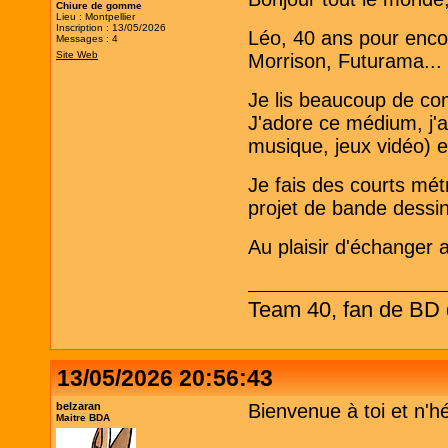
Chiure de gomme
Lieu : Montpellier
Inscription : 13/05/2026
Léo, 40 ans pour encor
Messages : 4
Site Web
Morrison, Futurama..
Je lis beaucoup de co
J'adore ce médium, j'a
musique, jeux vidéo) e
Je fais des courts mét
projet de bande dessi
Au plaisir d'échanger 
Team 40, fan de BD d
13/05/2026 20:56:43
belzaran
Bienvenue à toi et n'h
Maitre BDA