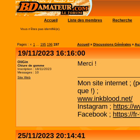
Accueil
Liste des membres
Recherche
Vous n'êtes pas identifié(e).
Pages :
‹
1
…
195
196
197
Accueil
»
Discussions Générales
»
Aux
19/11/2023 16:16:00
OliGin
Merci !
Chiure de gomme
Inscription : 18/11/2023
Messages : 10
Site Web
Mon site internet ; (
que !) ;
www.inkblood.net/
Instagram ;
https://
Facebook ;
https://f
25/11/2023 20:14:41