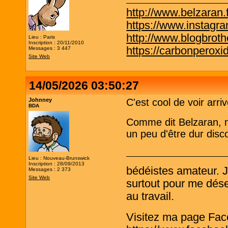
http://www.belzaran.f
https://www.instagr
http://www.blogbrothe
Lieu : Paris
Inscription : 20/11/2010
https://carbonperox
Messages : 3 447
Site Web
14/05/2026 03:50:27
Johnney
C'est cool de voir ar
BDA
Comme dit Belzaran, n'
un peu d'être dur disco
Lieu : Nouveau-Brunswick
Inscription : 28/09/2013
bédéistes amateur. 
Messages : 2 373
Site Web
surtout pour me désen
au travail.
Visitez ma page Fac