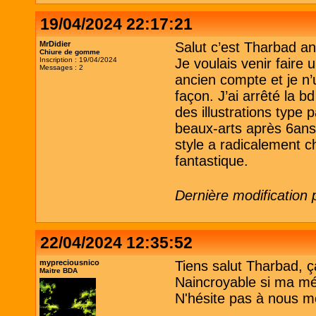
19/04/2024 22:17:21
MrDidier
Salut c’est Tharbad a
Chiure de gomme
Inscription : 19/04/2024
Je voulais venir faire
Messages : 2
ancien compte et je n’
façon. J’ai arrêté la 
des illustrations type 
beaux-arts après 6ans
style a radicalement c
fantastique.
Dernière modification 
22/04/2024 12:35:52
mypreciousnico
Tiens salut Tharbad, ça 
Maitre BDA
Naincroyable si ma m
N'hésite pas à nous m