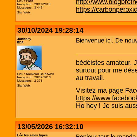
http://www.blogbrothe
Lieu : Paris
Inscription : 20/11/2010
https://carbonperox
Messages : 3 447
Site Web
30/10/2024 19:28:14
Johnney
Bienvenue ici. De nouve
BDA
bédéistes amateur. 
surtout pour me désen
Lieu : Nouveau-Brunswick
au travail.
Inscription : 28/09/2013
Messages : 2 373
Site Web
Visitez ma page Fac
https://www.faceboo
Ho hey ! Je suis aus
13/05/2026 16:32:10
Léo.les.sales.types
Bonjour tout le monde