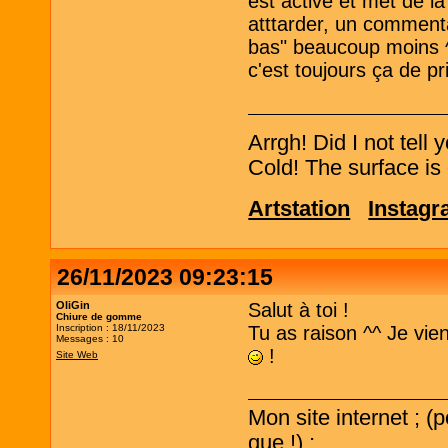
est active et met de l
atttarder, un comment
bas" beaucoup moins ^^'
c'est toujours ça de pr
Arrgh! Did I not tell
Cold! The surface is 
Artstation
Instag
26/11/2023 09:23:15
OliGin
Salut à toi !
Chiure de gomme
Inscription : 18/11/2023
Tu as raison ^^ Je vi
Messages : 10
!
Site Web
Mon site internet ; (
que !) ;