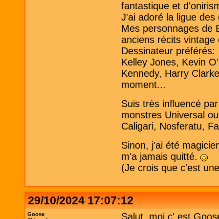
fantastique et d'oniris
J'ai adoré la ligue de
Mes personnages de B
anciens récits vintage
Dessinateur préférés:
Kelley Jones, Kevin O
Kennedy, Harry Clarke 
moment...
Suis très influencé pa
monstres Universal ou
Caligari, Nosferatu, Fa
Sinon, j'ai été magici
m'a jamais quitté.
(Je crois que c'est un
29/10/2024 17:07:12
Goose
Salut, moi c' est Goos