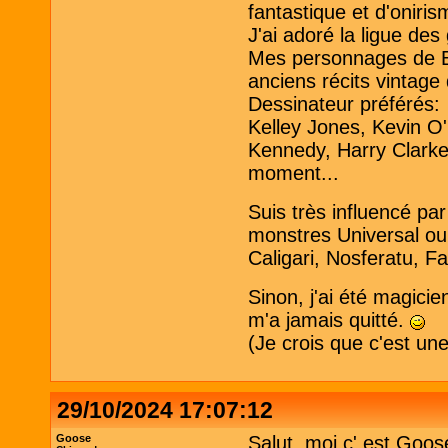
fantastique et d'oniris
J'ai adoré la ligue de
Mes personnages de B
anciens récits vintage
Dessinateur préférés:
Kelley Jones, Kevin O
Kennedy, Harry Clarke 
moment...
Suis très influencé pa
monstres Universal ou
Caligari, Nosferatu, Fa
Sinon, j'ai été magici
m'a jamais quitté.
(Je crois que c'est un
29/10/2024 17:07:12
Goose
Salut, moi c' est Goos