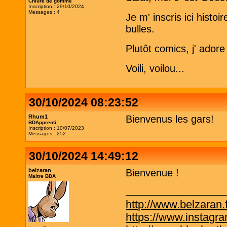
Chiure de gomme
Inscription : 29/10/2024
Messages : 4
Je m' inscris ici hist
bulles.
Plutôt comics, j' adore
Voili, voilou...
30/10/2024 08:23:52
Rhum1
Bienvenus les gars!
BDApprenti
Inscription : 10/07/2023
Messages : 252
30/10/2024 14:49:12
belzaran
Bienvenue !
Maitre BDA
http://www.belzaran.f
https://www.instagr