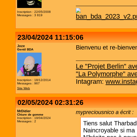
Inscription : 22/05/2008
Messages : 3 819
23/04/2024 11:15:06
Joze
Bienvenu et re-bienve
Gentil BDA
Le "Projet Berlin" 
"La Polymorphe" av
Intagram:
www.insta
Inscription : 18/12/2014
Messages : 967
Site Web
02/05/2024 02:31:26
MrDidier
mypreciousnico a écrit :
Chiure de gomme
Inscription : 19/04/2024
Messages : 2
Tiens salut Tharbad, 
Naincroyable si ma