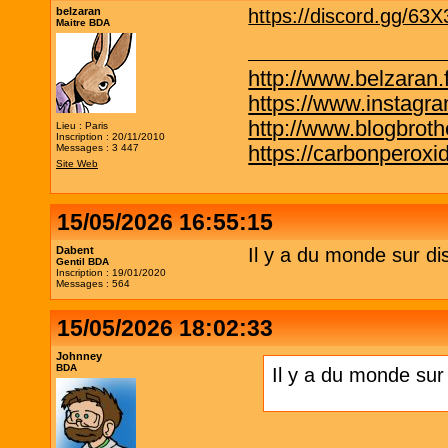
belzaran
https://discord.gg/63
Maitre BDA
http://www.belzaran.f
https://www.instagr
http://www.blogbrothe
Lieu : Paris
Inscription : 20/11/2010
https://carbonperox
Messages : 3 447
Site Web
15/05/2026 16:55:15
Dabent
Il y a du monde sur di
Gentil BDA
Inscription : 19/01/2020
Messages : 564
15/05/2026 18:02:33
Johnney
BDA
Il y a du monde sur