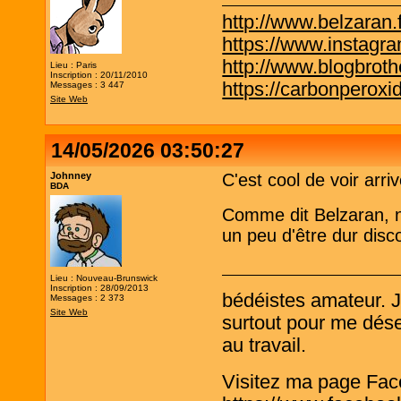
http://www.belzaran.f
https://www.instagr
http://www.blogbrothe
Lieu : Paris
Inscription : 20/11/2010
https://carbonperox
Messages : 3 447
Site Web
14/05/2026 03:50:27
Johnney
C'est cool de voir ar
BDA
Comme dit Belzaran, n'
un peu d'être dur disco
Lieu : Nouveau-Brunswick
Inscription : 28/09/2013
bédéistes amateur. 
Messages : 2 373
Site Web
surtout pour me désen
au travail.
Visitez ma page Fac