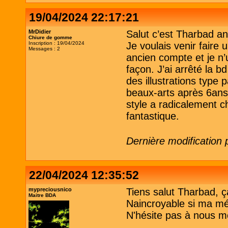
19/04/2024 22:17:21
MrDidier
Salut c’est Tharbad a
Chiure de gomme
Inscription : 19/04/2024
Je voulais venir faire
Messages : 2
ancien compte et je n’
façon. J’ai arrêté la 
des illustrations type 
beaux-arts après 6ans
style a radicalement c
fantastique.
Dernière modification 
22/04/2024 12:35:52
mypreciousnico
Tiens salut Tharbad, ça 
Maitre BDA
Naincroyable si ma m
N'hésite pas à nous m