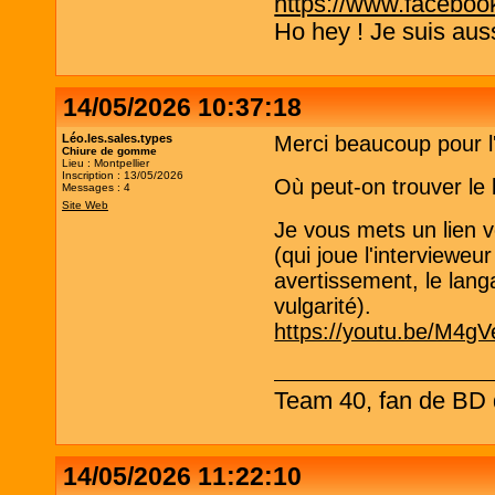
https://www.faceboo
Ho hey ! Je suis aus
14/05/2026 10:37:18
Léo.les.sales.types
Merci beaucoup pour l
Chiure de gomme
Lieu : Montpellier
Inscription : 13/05/2026
Où peut-on trouver le 
Messages : 4
Site Web
Je vous mets un lien 
(qui joue l'intervieweur
avertissement, le lang
vulgarité).
https://youtu.be/M4
Team 40, fan de BD d
14/05/2026 11:22:10