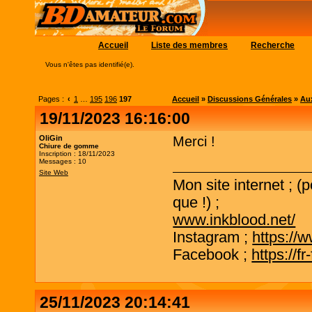
Accueil
Liste des membres
Recherche
Vous n'êtes pas identifié(e).
Pages :
‹
1
…
195
196
197
Accueil
»
Discussions Générales
»
Aux
19/11/2023 16:16:00
OliGin
Merci !
Chiure de gomme
Inscription : 18/11/2023
Messages : 10
Site Web
Mon site internet ; (
que !) ;
www.inkblood.net/
Instagram ;
https://
Facebook ;
https://f
25/11/2023 20:14:41