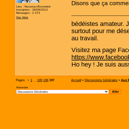
Disons que ça commenc
Lieu : Nouveau-Brunswick
Inscription : 28/09/2013
Messages : 2 373
Site Web
bédéistes amateur. 
surtout pour me désen
au travail.
Visitez ma page Fac
https://www.faceboo
Ho hey ! Je suis aus
Pages :
‹
1
…
195
196
197
Accueil
»
Discussions Générales
»
Aux P
Atteindre