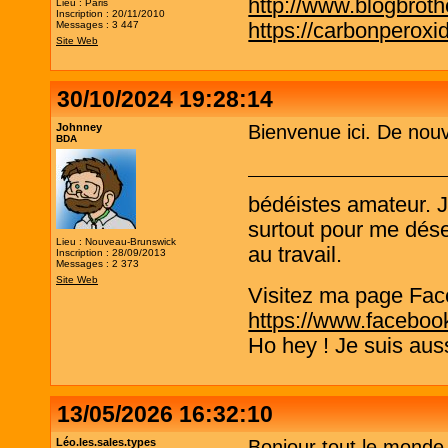
http://www.blogbrothe
Lieu : Paris
Inscription : 20/11/2010
https://carbonperox
Messages : 3 447
Site Web
30/10/2024 19:28:14
Johnney
Bienvenue ici. De nouve
BDA
bédéistes amateur. 
surtout pour me désen
Lieu : Nouveau-Brunswick
au travail.
Inscription : 28/09/2013
Messages : 2 373
Site Web
Visitez ma page Fac
https://www.faceboo
Ho hey ! Je suis aus
13/05/2026 16:32:10
Léo.les.sales.types
Bonjour tout le monde