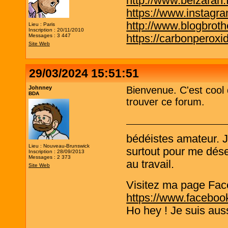
http://www.belzaran.f
https://www.instagr
http://www.blogbrothe
Lieu : Paris
Inscription : 20/11/2010
https://carbonperox
Messages : 3 447
Site Web
29/03/2024 15:51:51
Johnney
Bienvenue. C'est cool
BDA
trouver ce forum.
bédéistes amateur. 
Lieu : Nouveau-Brunswick
surtout pour me désen
Inscription : 28/09/2013
Messages : 2 373
au travail.
Site Web
Visitez ma page Fac
https://www.faceboo
Ho hey ! Je suis aus