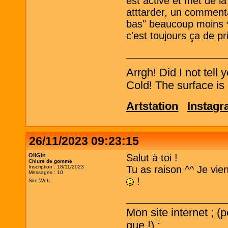
est active et met de l
atttarder, un comment
bas" beaucoup moins ^^'
c'est toujours ça de pr
Arrgh! Did I not tell
Cold! The surface is 
Artstation
Instag
26/11/2023 09:23:15
OliGin
Salut à toi !
Chiure de gomme
Inscription : 18/11/2023
Tu as raison ^^ Je vi
Messages : 10
!
Site Web
Mon site internet ; (
que !) ;