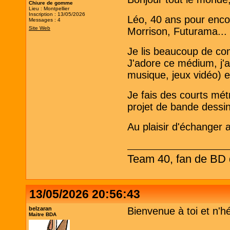
Chiure de gomme
Lieu : Montpellier
Inscription : 13/05/2026
Léo, 40 ans pour encor
Messages : 4
Site Web
Morrison, Futurama..
Je lis beaucoup de co
J'adore ce médium, j'a
musique, jeux vidéo) e
Je fais des courts mét
projet de bande dessi
Au plaisir d'échanger 
Team 40, fan de BD d
13/05/2026 20:56:43
belzaran
Bienvenue à toi et n'h
Maitre BDA