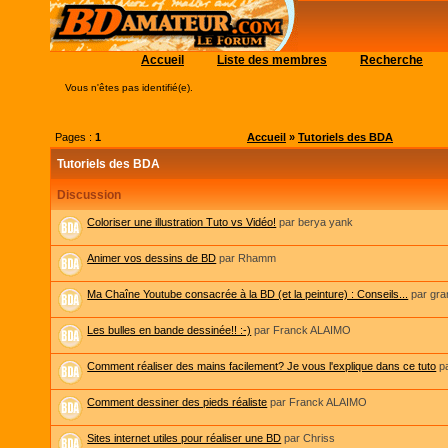
Accueil
Liste des membres
Recherche
Vous n'êtes pas identifié(e).
Pages :
1
Accueil
»
Tutoriels des BDA
Tutoriels des BDA
Discussion
Coloriser une illustration Tuto vs Vidéo!
par berya yank
Animer vos dessins de BD
par Rhamm
Ma Chaîne Youtube consacrée à la BD (et la peinture) : Conseils...
par gr
Les bulles en bande dessinée!! :-)
par Franck ALAIMO
Comment réaliser des mains facilement? Je vous l'explique dans ce tuto
p
Comment dessiner des pieds réaliste
par Franck ALAIMO
Sites internet utiles pour réaliser une BD
par Chriss