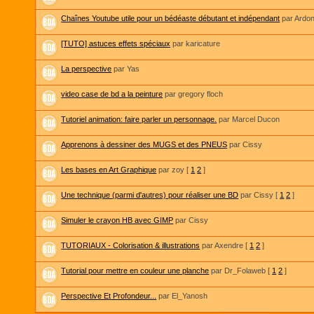
Chaînes Youtube utile pour un bédéaste débutant et indépendant
par Ardon
[TUTO] astuces effets spéciaux
par karicature
La perspective
par Yas
video case de bd a la peinture
par gregory floch
Tutoriel animation: faire parler un personnage.
par Marcel Ducon
Apprenons à dessiner des MUGS et des PNEUS
par Cissy
Les bases en Art Graphique
par zoy
[
1
2
]
Une technique (parmi d'autres) pour réaliser une BD
par Cissy
[
1
2
]
Simuler le crayon HB avec GIMP
par Cissy
TUTORIAUX - Colorisation & illustrations
par Axendre
[
1
2
]
Tutorial pour mettre en couleur une planche
par Dr_Folaweb
[
1
2
]
Perspective Et Profondeur...
par El_Yanosh