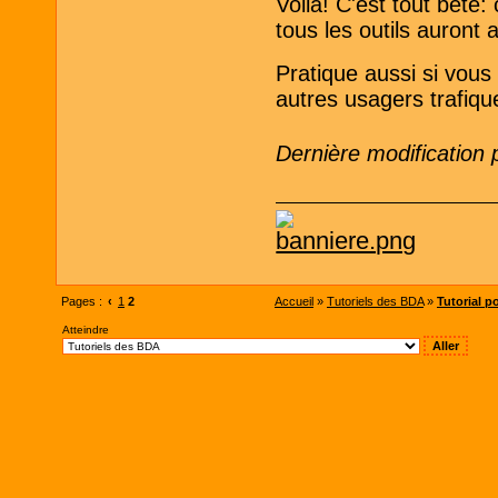
Voilà! C'est tout bête
tous les outils auront
Pratique aussi si vous
autres usagers trafiqu
Dernière modification
Pages :
‹
1
2
Accueil
»
Tutoriels des BDA
»
Tutorial p
Atteindre