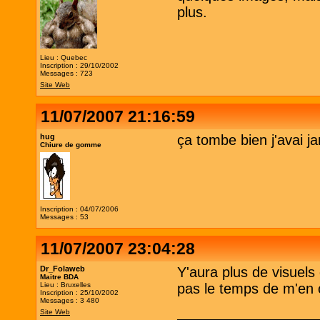
plus.
Lieu : Quebec
Inscription : 29/10/2002
Messages : 723
Site Web
11/07/2007 21:16:59
hug
ça tombe bien j'avai j
Chiure de gomme
Inscription : 04/07/2006
Messages : 53
11/07/2007 23:04:28
Dr_Folaweb
Y'aura plus de visuels 
Maitre BDA
Lieu : Bruxelles
pas le temps de m'en 
Inscription : 25/10/2002
Messages : 3 480
Site Web