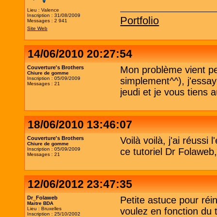
Lieu : Valence
Inscription : 31/08/2009
Portfolio
Messages : 2 941
Site Web
14/06/2010 20:27:54
Couverture's Brothers
Mon problème vient pe
Chiure de gomme
Inscription : 05/09/2009
simplement^^), j'essa
Messages : 21
jeudi et je vous tiens
18/06/2010 13:46:07
Couverture's Brothers
Voilà voilà, j'ai réussi
Chiure de gomme
Inscription : 05/09/2009
ce tutoriel Dr Folaweb,
Messages : 21
12/06/2012 23:47:35
Dr_Folaweb
Petite astuce pour réi
Maitre BDA
Lieu : Bruxelles
voulez en fonction du 
Inscription : 25/10/2002