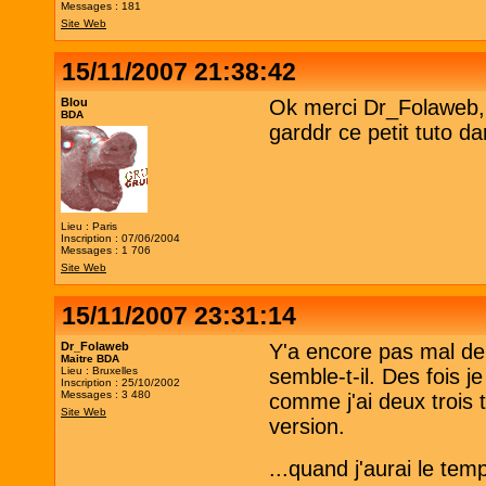
Messages : 181
Site Web
15/11/2007 21:38:42
Blou
Ok merci Dr_Folaweb, m
BDA
garddr ce petit tuto da
Lieu : Paris
Inscription : 07/06/2004
Messages : 1 706
Site Web
15/11/2007 23:31:14
Dr_Folaweb
Y'a encore pas mal de
Maitre BDA
Lieu : Bruxelles
semble-t-il. Des fois je
Inscription : 25/10/2002
Messages : 3 480
comme j'ai deux trois t
Site Web
version.
...quand j'aurai le tem