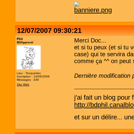
12/07/2007 09:30:21
Phil
Merci Doc...
BDApprenti
et si tu peux (et si tu
case) qui te servira da
comme ça ^^ on peut s
Lieu : Tonquédec
Dernière modification 
Inscription : 14/06/2006
Messages : 436
Site Web
j'ai fait un blog pou
http://bdphil.canalb
et sur un délire... u