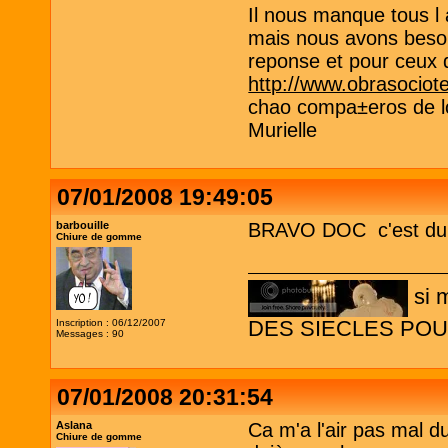
Il nous manque tous l
mais nous avons besoin
reponse et pour ceux q
http://www.obrasociote
chao compa±eros de l
Murielle
07/01/2008 19:49:05
barbouille
BRAVO DOC c'est du l
Chiure de gomme
si 
Inscription : 06/12/2007
DES SIECLES POU
Messages : 90
07/01/2008 20:31:54
Aslana
Ca m'a l'air pas mal du 
Chiure de gomme