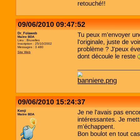
retouché!!
09/06/2010 09:47:52
Dr_Folaweb
Tu peux m'envoyer une
Maitre BDA
Lieu : Bruxelles
l'originale, juste de v
Inscription : 25/10/2002
Messages : 3 480
problème ? J'peux évent
Site Web
dont découle le reste
09/06/2010 15:24:37
Kenji
Je ne l'avais pas enco
Maitre BDA
intéressantes. Je mettr
m'échappent.
Bon boulot en tout ca