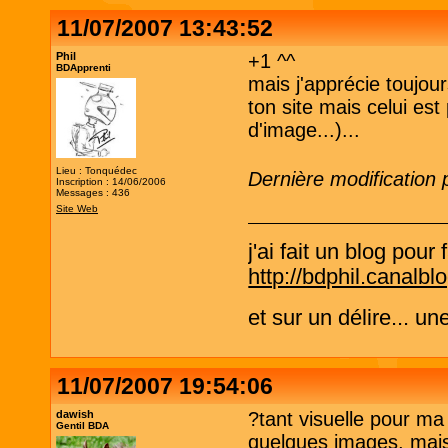
11/07/2007 13:43:52
Phil
+1 ^^
BDApprenti
mais j'apprécie toujour
ton site mais celui es
d'image...)...
Lieu : Tonquédec
Dernière modification 
Inscription : 14/06/2006
Messages : 436
Site Web
j'ai fait un blog pou
http://bdphil.canalb
et sur un délire... u
11/07/2007 19:54:06
dawish
?tant visuelle pour ma
Gentil BDA
quelques images, mais 