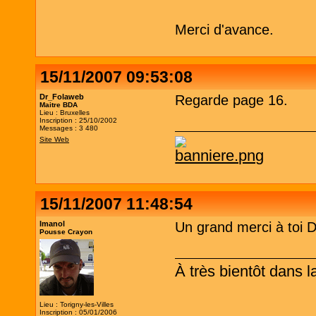
Merci d'avance.
15/11/2007 09:53:08
Dr_Folaweb
Regarde page 16.
Maitre BDA
Lieu : Bruxelles
Inscription : 25/10/2002
Messages : 3 480
Site Web
15/11/2007 11:48:54
Imanol
Un grand merci à toi Do
Pousse Crayon
À très bientôt dans l
Lieu : Torigny-les-Villes
Inscription : 05/01/2006