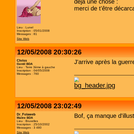
dejà une chose :
merci de t'être décarc
Lieu : Lunel
Inscription : 05/01/2008
Messages : 81
Site Web
12/05/2008 20:30:26
Chriss
J'arrive après la guerr
Gentil BDA
Lieu : Terre 3ème à gauche
Inscription : 04/05/2008
Messages : 760
12/05/2008 23:02:49
Dr_Folaweb
Bof, ça manque d'illus
Maitre BDA
Lieu : Bruxelles
Inscription : 25/10/2002
Messages : 3 480
Site Web