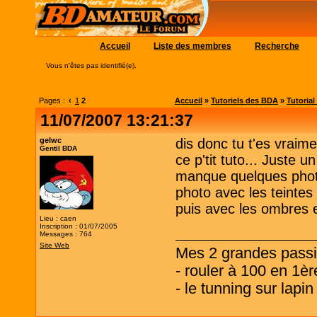
Accueil
Liste des membres
Recherche
Vous n'êtes pas identifié(e).
Pages :
‹
1
2
Accueil
»
Tutoriels des BDA
»
Tutoria
11/07/2007 13:21:37
gelwc
dis donc tu t'es vraime
Gentil BDA
ce p'tit tuto... Juste 
manque quelques photo
photo avec les teintes
puis avec les ombres e
Lieu : caen
Inscription : 01/07/2005
Messages : 764
Site Web
Mes 2 grandes passi
- rouler à 100 en 1è
- le tunning sur lapin