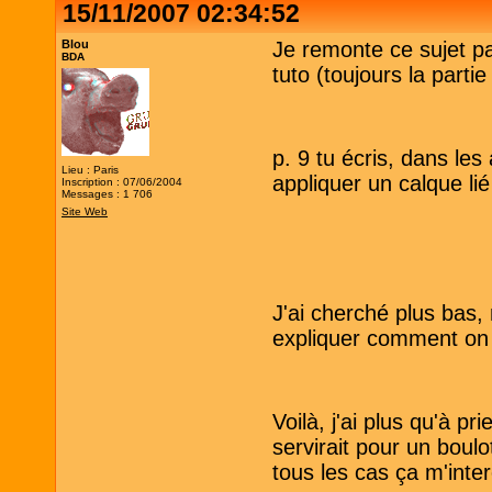
15/11/2007 02:34:52
Blou
Je remonte ce sujet pa
BDA
tuto (toujours la partie 
p. 9 tu écris, dans les
Lieu : Paris
appliquer un calque lié 
Inscription : 07/06/2004
Messages : 1 706
Site Web
J'ai cherché plus bas,
expliquer comment on p
Voilà, j'ai plus qu'à p
servirait pour un boul
tous les cas ça m'inter