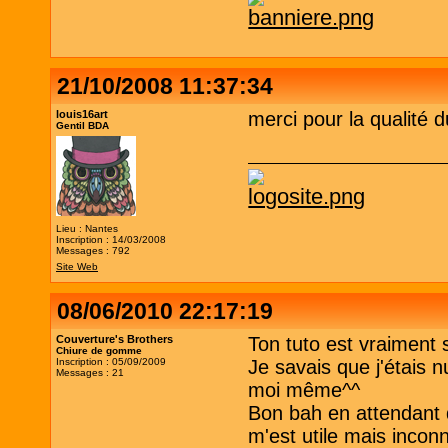
21/10/2008 11:37:34
louis16art
merci pour la qualité du
Gentil BDA
Lieu : Nantes
Inscription : 14/03/2008
Messages : 792
Site Web
08/06/2010 22:17:19
Couverture's Brothers
Ton tuto est vraiment 
Chiure de gomme
Inscription : 05/09/2009
Je savais que j'étais 
Messages : 21
moi même^^
Bon bah en attendant
m'est utile mais incon