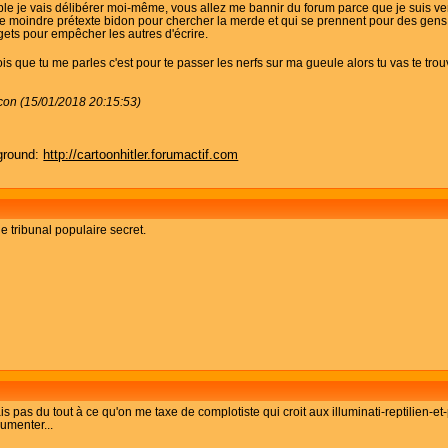
mple je vais délibérer moi-même, vous allez me bannir du forum parce que je suis ven
r le moindre prétexte bidon pour chercher la merde et qui se prennent pour des gens
ets pour empêcher les autres d'écrire.
ois que tu me parles c'est pour te passer les nerfs sur ma gueule alors tu vas te trou
con (15/01/2018 20:15:53)
ground:
http://cartoonhitler.forumactif.com
 tribunal populaire secret.
is pas du tout à ce qu'on me taxe de complotiste qui croit aux illuminati-reptilien-e
gumenter...