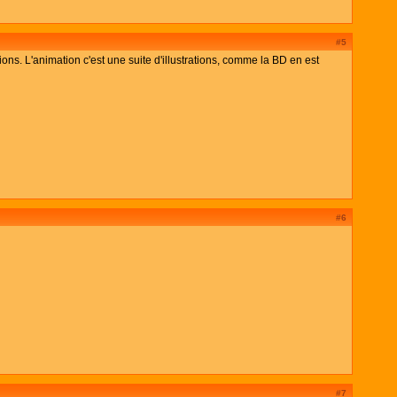
#5
ions. L'animation c'est une suite d'illustrations, comme la BD en est
#6
#7