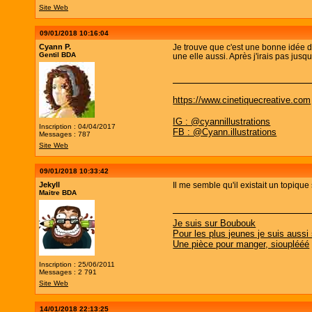
Site Web
09/01/2018 10:16:04
Cyann P.
Je trouve que c'est une bonne idée de
Gentil BDA
une elle aussi. Après j'irais pas jusq
https://www.cinetiquecreative.com
IG : @cyannillustrations
Inscription : 04/04/2017
FB : @Cyann.illustrations
Messages : 787
Site Web
09/01/2018 10:33:42
Jekyll
Il me semble qu'il existait un topique 
Maitre BDA
Je suis sur Boubouk
Pour les plus jeunes je suis aussi
Une pièce pour manger, siouplééé
Inscription : 25/06/2011
Messages : 2 791
Site Web
14/01/2018 22:13:25