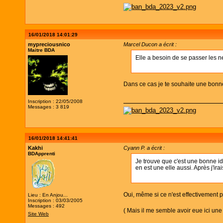
16/01/2018 14:01:29
mypreciousnico
Marcel Ducon a écrit :
Maitre BDA
Elle a besoin de se passer les n
Dans ce cas je te souhaite une bonn
Inscription : 22/05/2008
Messages : 3 819
16/01/2018 14:41:41
Kakhi
Cyann P. a écrit :
BDApprenti
Je trouve que c'est une bonne idé
en est une elle aussi. Après j'ir
Oui, même si ce n'est effectivement 
Lieu : En Anjou...
Inscription : 03/03/2005
Messages : 492
( Mais il me semble avoir eue ici un
Site Web