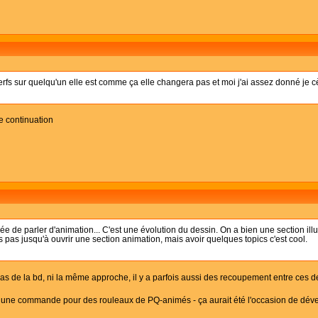
erfs sur quelqu'un elle est comme ça elle changera pas et moi j'ai assez donné je c
e continuation
e de parler d'animation... C'est une évolution du dessin. On a bien une section illus
ais pas jusqu'à ouvrir une section animation, mais avoir quelques topics c'est cool.
pas de la bd, ni la même approche, il y a parfois aussi des recoupement entre ces
e une commande pour des rouleaux de PQ-animés - ça aurait été l'occasion de dével