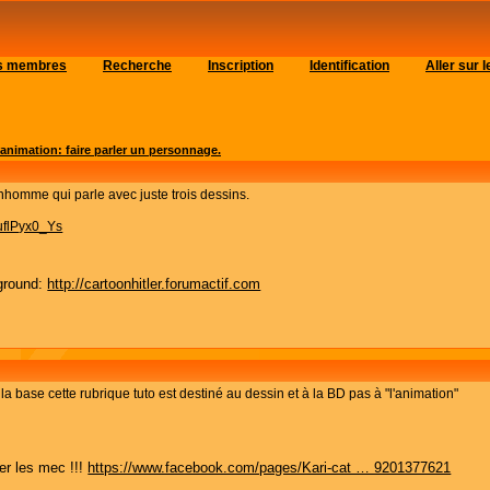
es membres
Recherche
Inscription
Identification
Aller sur
 animation: faire parler un personnage.
homme qui parle avec juste trois dessins.
uflPyx0_Ys
ground:
http://cartoonhitler.forumactif.com
à la base cette rubrique tuto est destiné au dessin et à la BD pas à "l'animation"
er les mec !!!
https://www.facebook.com/pages/Kari-cat … 9201377621