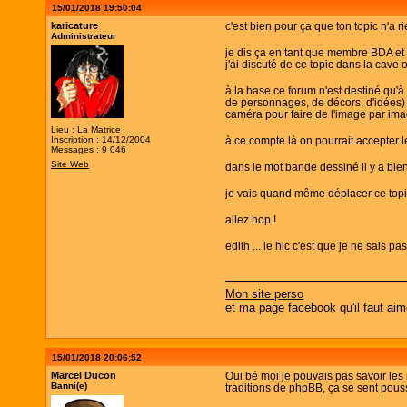
15/01/2018 19:50:04
karicature
c'est bien pour ça que ton topic n'a ri
Administrateur
je dis ça en tant que membre BDA e
j'ai discuté de ce topic dans la cave 
à la base ce forum n'est destiné qu'à
de personnages, de décors, d'idées) 
caméra pour faire de l'image par ima
Lieu : La Matrice
Inscription : 14/12/2004
à ce compte là on pourrait accepter l
Messages : 9 046
Site Web
dans le mot bande dessiné il y a bien
je vais quand même déplacer ce topic 
allez hop !
edith ... le hic c'est que je ne sais p
Mon site perso
et ma page facebook qu'il faut aim
15/01/2018 20:06:52
Marcel Ducon
Oui bé moi je pouvais pas savoir les 
Banni(e)
traditions de phpBB, ça se sent pous