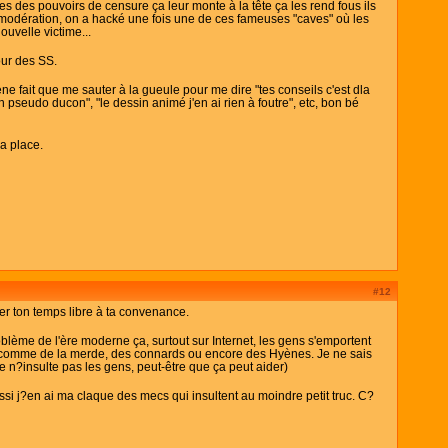
 des pouvoirs de censure ça leur monte à la tête ça les rend fous ils
de modération, on a hacké une fois une de ces fameuses "caves" où les
ouvelle victime...
our des SS.
yène fait que me sauter à la gueule pour me dire "tes conseils c'est dla
on pseudo ducon", "le dessin animé j'en ai rien à foutre", etc, bon bé
la place.
#12
er ton temps libre à ta convenance.
lème de l'ère moderne ça, surtout sur Internet, les gens s'emportent
ns comme de la merde, des connards ou encore des Hyènes. Je ne sais
 n?insulte pas les gens, peut-être que ça peut aider)
ussi j?en ai ma claque des mecs qui insultent au moindre petit truc. C?