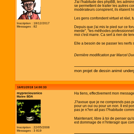
J'ai l'habitude des phpBB, les admin
se permettent de traiter les autres 
modérateurs conspirent, ils étaient hi
Les gens confondent virtuel et réel, 
Inscription : 18/12/2017
Messages : 82
Depuis que j'ai mis le pied sur ce for
merde", "les méthodes professionnelles
moi c'est marre. Ca sert à rien de ten
Elle a besoin de se passer les nerfs
Dernière modification par Marcel Du
mon projet de dessin animé under
16/01/2018 14:00:33
mypreciousnico
Ha tiens, effectivement mon message 
Maitre BDA
J?avoue que je ne comprends pas pour
pour un oui ou pour un non. Il est 
pas je n?en ait pas l?habitude comme
Maintenant, libre à toi de penser qu'
est dommage de n?interagir que co
Inscription : 22/05/2008
Messages : 3 819