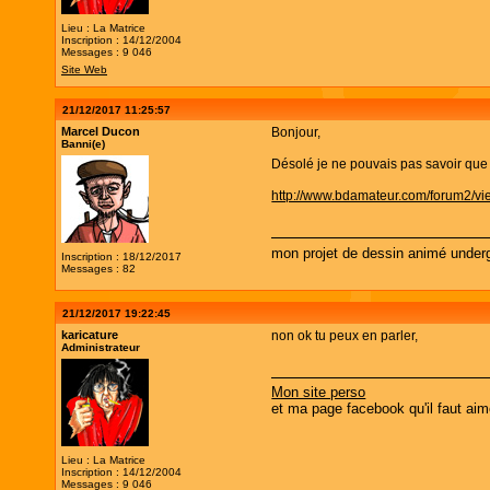
Lieu : La Matrice
Inscription : 14/12/2004
Messages : 9 046
Site Web
21/12/2017 11:25:57
Marcel Ducon
Bonjour,
Banni(e)
Désolé je ne pouvais pas savoir que c
http://www.bdamateur.com/forum2/v
mon projet de dessin animé under
Inscription : 18/12/2017
Messages : 82
21/12/2017 19:22:45
karicature
non ok tu peux en parler,
Administrateur
Mon site perso
et ma page facebook qu'il faut aim
Lieu : La Matrice
Inscription : 14/12/2004
Messages : 9 046