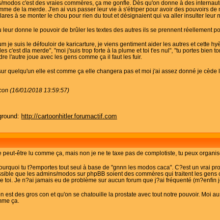
s/modos c'est des vraies commères, ça me gonfle. Dès qu'on donne à des internautes
comme de la merde. J'en ai vus passer leur vie à s'étriper pour avoir des pouvoirs 
lares à se monter le chou pour rien du tout et désignaient qui va aller insulter leur n
tu leur donne le pouvoir de brûler les textes des autres ils se prennent réellement p
um je suis le défouloir de karicarture, je viens gentiment aider les autres et cette h
 c'est dla merde", "moi j'suis trop forte à la plume et toi t'es nul", "tu portes bien t
dre l'autre joue avec les gens comme ça il faut les fuir.
 sur quelqu'un elle est comme ça elle changera pas et moi j'ai assez donné je cède 
con (16/01/2018 13:59:57)
ground:
http://cartoonhitler.forumactif.com
peut-être lu comme ça, mais non je ne te taxe pas de complotiste, tu peux organis
quoi tu t?emportes tout seul à base de "gnnn les modos caca". C?est un vrai prob
possible que les admins/modos sur phpBB soient des commères qui traitent les ge
 toi. Je n?ai jamais eu de problème sur aucun forum que j?ai fréquenté (m?enfin je
on est des gros con et qu'on se chatouille la prostate avec tout notre pouvoir. Moi a
mme ça.