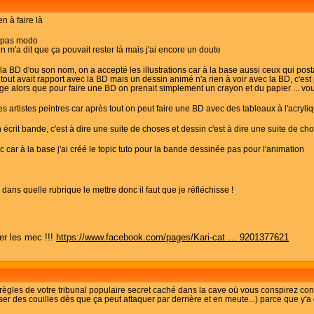
en à faire là
t pas modo
on m'a dit que ça pouvait rester là mais j'ai encore un doute
 la BD d'ou son nom, on a accepté les illustrations car à la base aussi ceux qui post
tout avait rapport avec la BD mais un dessin animé n'a rien à voir avec la BD, c'es
ge alors que pour faire une BD on prenait simplement un crayon et du papier ... vou
es artistes peintres car après tout on peut faire une BD avec des tableaux à l'acryli
 écrit bande, c'est à dire une suite de choses et dessin c'est à dire une suite de ch
car à la base j'ai créé le topic tuto pour la bande dessinée pas pour l'animation
as dans quelle rubrique le mettre donc il faut que je réfléchisse !
er les mec !!!
https://www.facebook.com/pages/Kari-cat … 9201377621
règles de votre tribunal populaire secret caché dans la cave où vous conspirez cont
ser des couilles dès que ça peut attaquer par derrière et en meute...) parce que y'