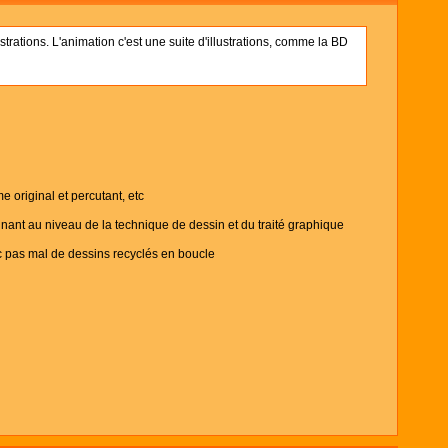
trations. L'animation c'est une suite d'illustrations, comme la BD
me original et percutant, etc
ignant au niveau de la technique de dessin et du traité graphique
ec pas mal de dessins recyclés en boucle