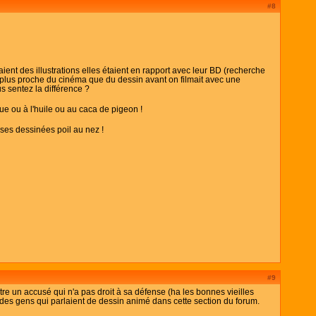
#8
aient des illustrations elles étaient en rapport avec leur BD (recherche
t plus proche du cinéma que du dessin avant on filmait avec une
s sentez la différence ?
que ou à l'huile ou au caca de pigeon !
oses dessinées poil au nez !
#9
re un accusé qui n'a pas droit à sa défense (ha les bonnes vieilles
a des gens qui parlaient de dessin animé dans cette section du forum.