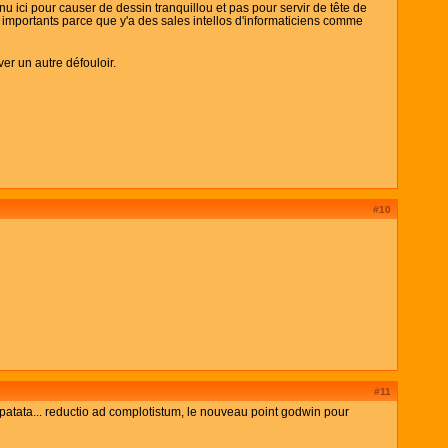
u ici pour causer de dessin tranquillou et pas pour servir de tête de
 importants parce que y'a des sales intellos d'informaticiens comme
ver un autre défouloir.
#10
#11
t-patata... reductio ad complotistum, le nouveau point godwin pour