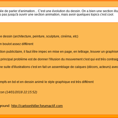
e de parler d'animation... C'est une évolution du dessin. On a bien une section illus
ais pas jusqu'à ouvrir une section animation, mais avoir quelques topics c'est cool.
t le dessin (architecture, peinture, sculpture, cinéma, etc)
un boulot assez différent
ration publicitaire, il faut être impec en mise en page, en lettrage, trouver un graphis
 principal problème est de donner l'illusion du mouvement c'est qui est très contra
e suite d'illustrations c'est en fait un assemblage de calques (décors, acteurs) av
pfs en bd et en dessin animé le style graphique est très différent
con (14/01/2018 22:15:52)
ground:
http://cartoonhitler.forumactif.com