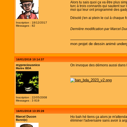
Alors tu sais quoi ça va être plus si
turc à trois connards qui sautent su
moi qui leur ont programmé des gadg
Désolé j'en ai plein le cul à chaque f
Inscription : 18/12/2017
Messages : 82
Dernière modification par Marcel Du
mon projet de dessin animé under
16/01/2018 10:14:37
mypreciousnico
On invoque des démons aussi dans le
Maitre BDA
Inscription : 22/05/2008
Messages : 3 819
16/01/2018 13:35:28
Marcel Ducon
Ho bah hé tiens ça alors je m'attenda
Banni(e)
éliminer l'adversaire sans avoir à ar