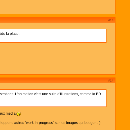
#13
ède la place.
#14
trations. L'animation c'est une suite d'illustrations, comme la BD
 deux média
opper d'autres "work-in-progress" sur les images qui bougent. )