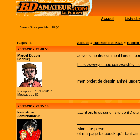
Accueil
Liste d
Vous n'êtes pas identifié(e).
Pages :
1
Accueil
»
Tutoriels des BDA
»
Tutoriel
20/12/2017 19:48:59
Marcel Ducon
Je vous montre comment faire un bon
Banni(e)
https://www.youtube.com/watch?v=b
mon projet de dessin animé under
Inscription : 18/12/2017
Messages : 82
20/12/2017 22:15:16
karicature
attention, tu es sur un site de BD et 
Administrateur
Mon site perso
et ma page facebook qu'il faut aim