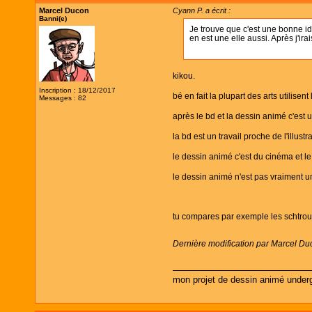
Marcel Ducon
Cyann P. a écrit :
Banni(e)
Je trouve que c'est une bonne idé
en est une elle aussi. Après j'ir
kikou.
Inscription : 18/12/2017
bé en fait la plupart des arts utilisen
Messages : 82
après le bd et la dessin animé c'est 
la bd est un travail proche de l'illust
le dessin animé c'est du cinéma et le
le dessin animé n'est pas vraiment un
tu compares par exemple les schtroum
Dernière modification par Marcel Du
mon projet de dessin animé under