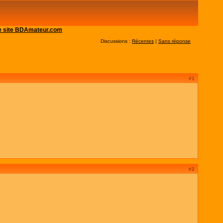
 le site BDAmateur.com
Discussions :
Récentes
|
Sans réponse
#1
#2