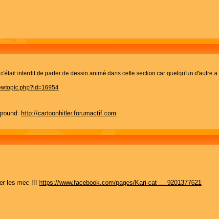
'était interdit de parler de dessin animé dans cette section car quelqu'un d'autre a
iewtopic.php?id=16954
ground:
http://cartoonhitler.forumactif.com
er les mec !!!
https://www.facebook.com/pages/Kari-cat … 9201377621