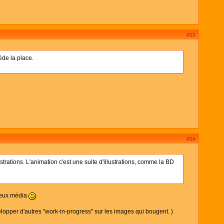
#13
ède la place.
#14
trations. L'animation c'est une suite d'illustrations, comme la BD
 deux média
opper d'autres "work-in-progress" sur les images qui bougent. )