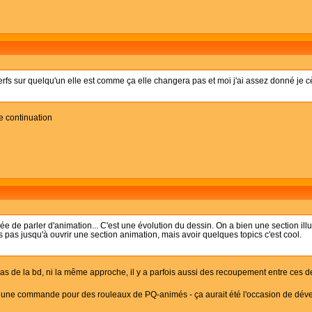
erfs sur quelqu'un elle est comme ça elle changera pas et moi j'ai assez donné je c
e continuation
e de parler d'animation... C'est une évolution du dessin. On a bien une section illus
ais pas jusqu'à ouvrir une section animation, mais avoir quelques topics c'est cool.
pas de la bd, ni la même approche, il y a parfois aussi des recoupement entre ces
e une commande pour des rouleaux de PQ-animés - ça aurait été l'occasion de dével