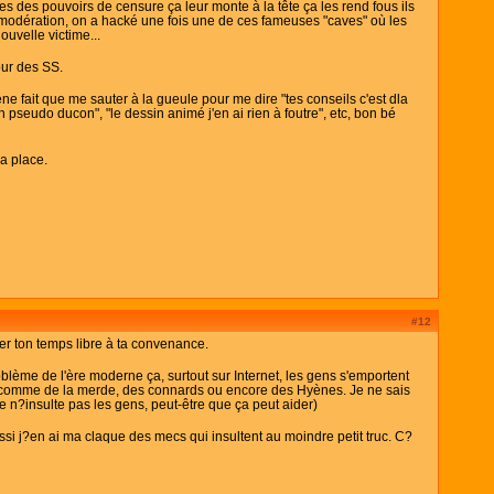
 des pouvoirs de censure ça leur monte à la tête ça les rend fous ils
de modération, on a hacké une fois une de ces fameuses "caves" où les
ouvelle victime...
our des SS.
yène fait que me sauter à la gueule pour me dire "tes conseils c'est dla
on pseudo ducon", "le dessin animé j'en ai rien à foutre", etc, bon bé
la place.
#12
er ton temps libre à ta convenance.
lème de l'ère moderne ça, surtout sur Internet, les gens s'emportent
ns comme de la merde, des connards ou encore des Hyènes. Je ne sais
 n?insulte pas les gens, peut-être que ça peut aider)
ussi j?en ai ma claque des mecs qui insultent au moindre petit truc. C?