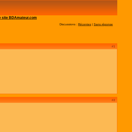
 le site BDAmateur.com
Discussions :
Récentes
|
Sans réponse
#1
#2