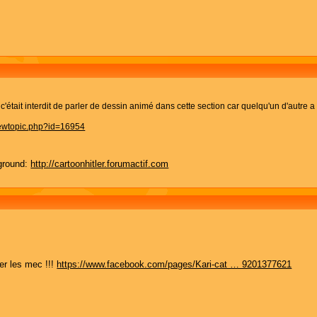
'était interdit de parler de dessin animé dans cette section car quelqu'un d'autre a
iewtopic.php?id=16954
ground:
http://cartoonhitler.forumactif.com
er les mec !!!
https://www.facebook.com/pages/Kari-cat … 9201377621