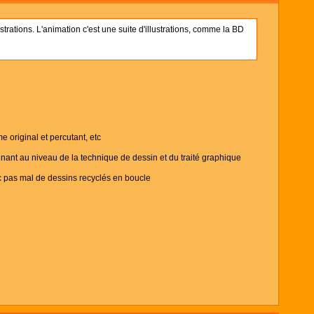
trations. L'animation c'est une suite d'illustrations, comme la BD
me original et percutant, etc
ignant au niveau de la technique de dessin et du traité graphique
ec pas mal de dessins recyclés en boucle