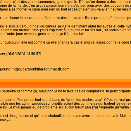
s/modos c'est des vraies commères, ça me gonfle. Dès qu'on donne à des internautes
comme de la merde. J'en ai vus passer leur vie à s'étriper pour avoir des pouvoirs 
lares à se monter le chou pour rien du tout et désignaient qui va aller insulter leur n
tu leur donne le pouvoir de brûler les textes des autres ils se prennent réellement p
um je suis le défouloir de karicarture, je viens gentiment aider les autres et cette h
 c'est dla merde", "moi j'suis trop forte à la plume et toi t'es nul", "tu portes bien t
dre l'autre joue avec les gens comme ça il faut les fuir.
 sur quelqu'un elle est comme ça elle changera pas et moi j'ai assez donné je cède 
con (16/01/2018 13:59:57)
ground:
http://cartoonhitler.forumactif.com
peut-être lu comme ça, mais non je ne te taxe pas de complotiste, tu peux organis
quoi tu t?emportes tout seul à base de "gnnn les modos caca". C?est un vrai prob
possible que les admins/modos sur phpBB soient des commères qui traitent les ge
 toi. Je n?ai jamais eu de problème sur aucun forum que j?ai fréquenté (m?enfin je
on est des gros con et qu'on se chatouille la prostate avec tout notre pouvoir. Moi a
mme ça.