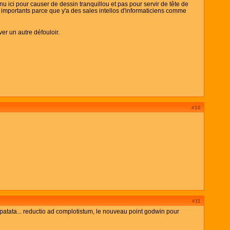
u ici pour causer de dessin tranquillou et pas pour servir de tête de
 importants parce que y'a des sales intellos d'informaticiens comme
ver un autre défouloir.
#10
#11
t-patata... reductio ad complotistum, le nouveau point godwin pour