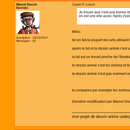
Marcel Ducon
Cyann P. a écrit :
Banni(e)
Je trouve que c'est une bonne idé
en est une elle aussi. Après j'ir
kikou.
Inscription : 18/12/2017
bé en fait la plupart des arts utilisen
Messages : 82
après le bd et la dessin animé c'est 
la bd est un travail proche de l'illust
le dessin animé c'est du cinéma et le
le dessin animé n'est pas vraiment un
tu compares par exemple les schtroum
Dernière modification par Marcel Du
mon projet de dessin animé under