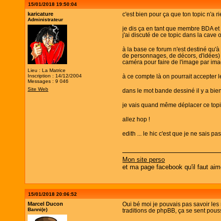
15/01/2018 19:50:04
karicature
c'est bien pour ça que ton topic n'a ri
Administrateur
je dis ça en tant que membre BDA e
j'ai discuté de ce topic dans la cave 
à la base ce forum n'est destiné qu'à
de personnages, de décors, d'idées) 
caméra pour faire de l'image par ima
Lieu : La Matrice
Inscription : 14/12/2004
à ce compte là on pourrait accepter l
Messages : 9 046
Site Web
dans le mot bande dessiné il y a bien
je vais quand même déplacer ce topic 
allez hop !
edith ... le hic c'est que je ne sais p
Mon site perso
et ma page facebook qu'il faut aim
15/01/2018 20:06:52
Marcel Ducon
Oui bé moi je pouvais pas savoir les 
Banni(e)
traditions de phpBB, ça se sent pous