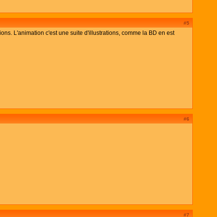
#5
ions. L'animation c'est une suite d'illustrations, comme la BD en est
#6
#7