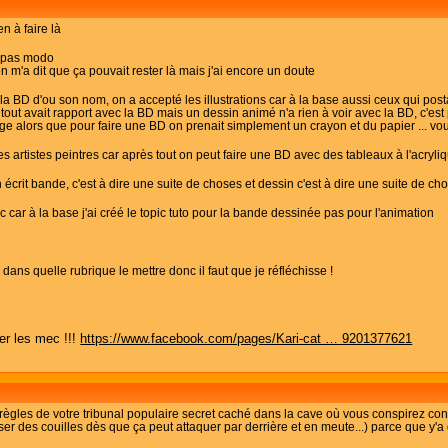
en à faire là
t pas modo
on m'a dit que ça pouvait rester là mais j'ai encore un doute
 la BD d'ou son nom, on a accepté les illustrations car à la base aussi ceux qui post
tout avait rapport avec la BD mais un dessin animé n'a rien à voir avec la BD, c'es
ge alors que pour faire une BD on prenait simplement un crayon et du papier ... vou
es artistes peintres car après tout on peut faire une BD avec des tableaux à l'acryli
 écrit bande, c'est à dire une suite de choses et dessin c'est à dire une suite de ch
car à la base j'ai créé le topic tuto pour la bande dessinée pas pour l'animation
as dans quelle rubrique le mettre donc il faut que je réfléchisse !
er les mec !!!
https://www.facebook.com/pages/Kari-cat … 9201377621
règles de votre tribunal populaire secret caché dans la cave où vous conspirez cont
ser des couilles dès que ça peut attaquer par derrière et en meute...) parce que y'