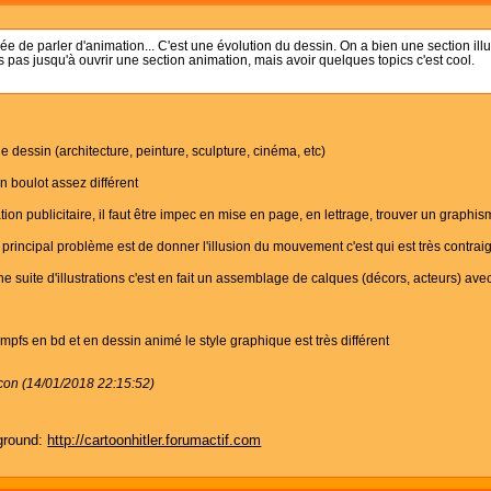
e de parler d'animation... C'est une évolution du dessin. On a bien une section illus
ais pas jusqu'à ouvrir une section animation, mais avoir quelques topics c'est cool.
t le dessin (architecture, peinture, sculpture, cinéma, etc)
un boulot assez différent
ration publicitaire, il faut être impec en mise en page, en lettrage, trouver un graphis
 principal problème est de donner l'illusion du mouvement c'est qui est très contra
e suite d'illustrations c'est en fait un assemblage de calques (décors, acteurs) av
pfs en bd et en dessin animé le style graphique est très différent
con (14/01/2018 22:15:52)
ground:
http://cartoonhitler.forumactif.com