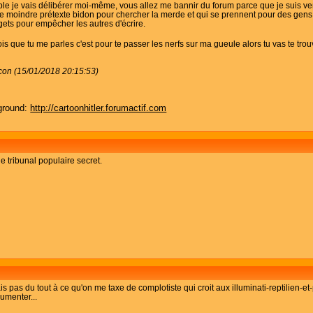
mple je vais délibérer moi-même, vous allez me bannir du forum parce que je suis ven
r le moindre prétexte bidon pour chercher la merde et qui se prennent pour des gens
ets pour empêcher les autres d'écrire.
ois que tu me parles c'est pour te passer les nerfs sur ma gueule alors tu vas te trou
con (15/01/2018 20:15:53)
ground:
http://cartoonhitler.forumactif.com
 tribunal populaire secret.
is pas du tout à ce qu'on me taxe de complotiste qui croit aux illuminati-reptilien-e
gumenter...