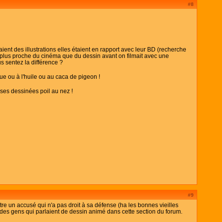
#8
aient des illustrations elles étaient en rapport avec leur BD (recherche
t plus proche du cinéma que du dessin avant on filmait avec une
s sentez la différence ?
que ou à l'huile ou au caca de pigeon !
oses dessinées poil au nez !
#9
re un accusé qui n'a pas droit à sa défense (ha les bonnes vieilles
a des gens qui parlaient de dessin animé dans cette section du forum.