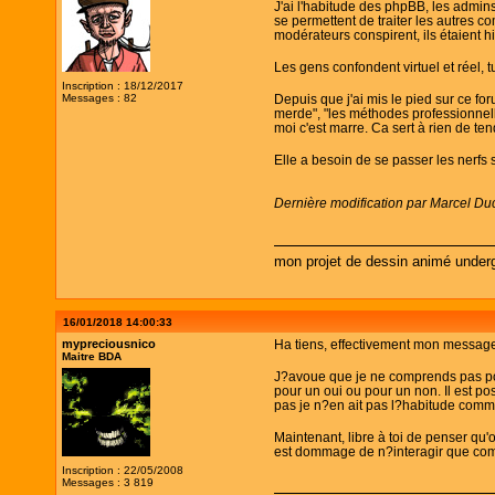
J'ai l'habitude des phpBB, les admin
se permettent de traiter les autres 
modérateurs conspirent, ils étaient hi
Les gens confondent virtuel et réel, 
Inscription : 18/12/2017
Messages : 82
Depuis que j'ai mis le pied sur ce for
merde", "les méthodes professionnelles
moi c'est marre. Ca sert à rien de ten
Elle a besoin de se passer les nerfs
Dernière modification par Marcel Du
mon projet de dessin animé under
16/01/2018 14:00:33
mypreciousnico
Ha tiens, effectivement mon message 
Maitre BDA
J?avoue que je ne comprends pas pour
pour un oui ou pour un non. Il est 
pas je n?en ait pas l?habitude comme
Maintenant, libre à toi de penser qu'
est dommage de n?interagir que co
Inscription : 22/05/2008
Messages : 3 819