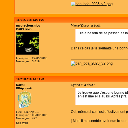
16/01/2018 14:01:29
mypreciousnico
Marcel Ducon a écrit :
Maitre BDA
Elle a besoin de se passer les n
Dans ce cas je te souhaite une bonn
Inscription : 22/05/2008
Messages : 3 819
16/01/2018 14:41:41
Kakhi
Cyann P. a écrit :
BDApprenti
Je trouve que c'est une bonne idé
en est une elle aussi. Après j'ir
Oui, même si ce n'est effectivement 
Lieu : En Anjou...
Inscription : 03/03/2005
Messages : 492
( Mais il me semble avoir eue ici un
Site Web