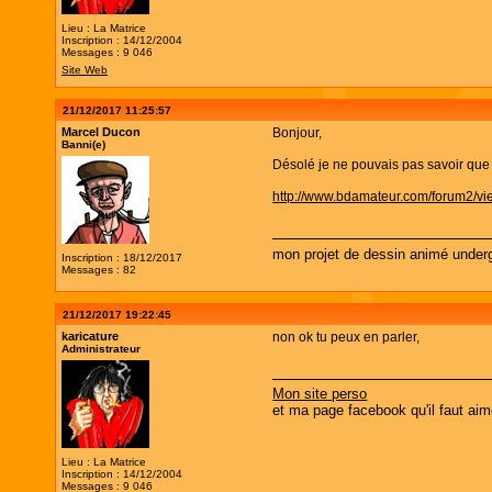
Lieu : La Matrice
Inscription : 14/12/2004
Messages : 9 046
Site Web
21/12/2017 11:25:57
Marcel Ducon
Bonjour,
Banni(e)
Désolé je ne pouvais pas savoir que c
http://www.bdamateur.com/forum2/v
mon projet de dessin animé under
Inscription : 18/12/2017
Messages : 82
21/12/2017 19:22:45
karicature
non ok tu peux en parler,
Administrateur
Mon site perso
et ma page facebook qu'il faut aim
Lieu : La Matrice
Inscription : 14/12/2004
Messages : 9 046