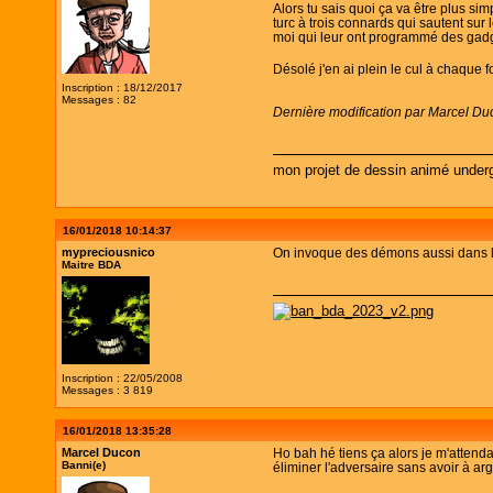
Alors tu sais quoi ça va être plus si
turc à trois connards qui sautent su
moi qui leur ont programmé des gadg
Désolé j'en ai plein le cul à chaque f
Inscription : 18/12/2017
Messages : 82
Dernière modification par Marcel Du
mon projet de dessin animé under
16/01/2018 10:14:37
mypreciousnico
On invoque des démons aussi dans le
Maitre BDA
Inscription : 22/05/2008
Messages : 3 819
16/01/2018 13:35:28
Marcel Ducon
Ho bah hé tiens ça alors je m'attenda
Banni(e)
éliminer l'adversaire sans avoir à ar