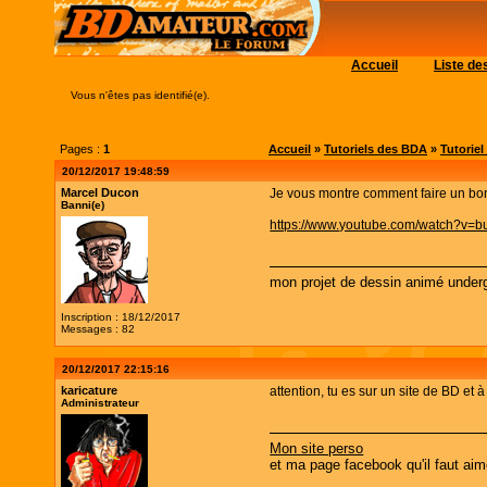
Accueil
Liste d
Vous n'êtes pas identifié(e).
Pages :
1
Accueil
»
Tutoriels des BDA
»
Tutoriel
20/12/2017 19:48:59
Marcel Ducon
Je vous montre comment faire un bon
Banni(e)
https://www.youtube.com/watch?v=b
mon projet de dessin animé under
Inscription : 18/12/2017
Messages : 82
20/12/2017 22:15:16
karicature
attention, tu es sur un site de BD et 
Administrateur
Mon site perso
et ma page facebook qu'il faut aim