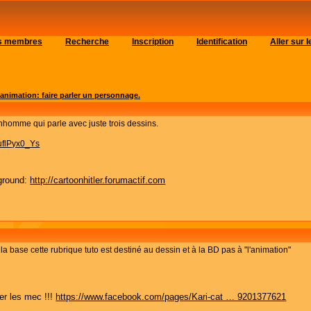
es membres
Recherche
Inscription
Identification
Aller sur
 animation: faire parler un personnage.
homme qui parle avec juste trois dessins.
uflPyx0_Ys
ground:
http://cartoonhitler.forumactif.com
à la base cette rubrique tuto est destiné au dessin et à la BD pas à "l'animation"
er les mec !!!
https://www.facebook.com/pages/Kari-cat … 9201377621