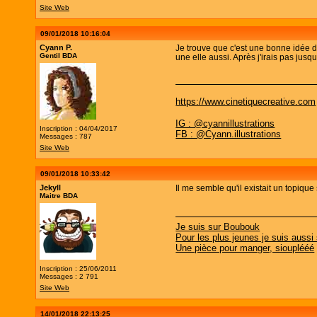
Site Web
09/01/2018 10:16:04
Cyann P.
Je trouve que c'est une bonne idée de
Gentil BDA
une elle aussi. Après j'irais pas jusq
https://www.cinetiquecreative.com
IG : @cyannillustrations
Inscription : 04/04/2017
FB : @Cyann.illustrations
Messages : 787
Site Web
09/01/2018 10:33:42
Jekyll
Il me semble qu'il existait un topique 
Maitre BDA
Je suis sur Boubouk
Pour les plus jeunes je suis aussi
Une pièce pour manger, siouplééé
Inscription : 25/06/2011
Messages : 2 791
Site Web
14/01/2018 22:13:25