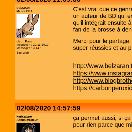
belzaran
C'est vrai que ce genr
Maitre BDA
un auteur de BD qui ex
qu'il intégrait ensuit
fan de la brosse à den
Merci pour le partage,
Lieu : Paris
Inscription : 20/11/2010
super réussies et au p
Messages : 3 447
Site Web
http://www.belzaran.f
https://www.instagr
http://www.blogbrothe
https://carbonperox
02/08/2020 14:57:59
karicature
ça permet aussi, si ça
Administrateur
pour rien parce que m