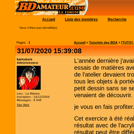
Accueil
Liste des membres
Recherche
Vous n'êtes pas identifié(e).
Pages :
1
Accueil
»
Tutoriels des BDA
»
[TUTO] 
31/07/2020 15:39:08
karicature
L'année dernière j’avai
Administrateur
essais de matières ave
de l’atelier devaient tr
tous les objets à porté
petit dessin sans se se
Lieu : La Matrice
venaient de découvrir.
Inscription : 14/12/2004
Messages : 9 046
Site Web
je vous en fais profiter
Cet exercice à été ré
résultat avec de l’acryl
résultat peut être diffé