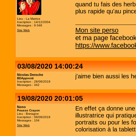
quand tu fais des her
plus rapide qu'au pince
Lieu : La Matrice
Inscription : 14/12/2004
Messages : 9 046
Mon site perso
Site Web
et ma page facebook q
https://www.facebo
03/08/2020 14:00:24
Nicolas Deroche
j'aime bien aussi les 
BDApprenti
Inscription : 28/08/2019
Messages : 342
19/08/2020 20:01:05
Nono
En effet ça donne une 
Pousse Crayon
Lieu : Bretagne
illustratrice qui prati
Inscription : 08/08/2019
Messages : 104
portraits ou pour les f
Site Web
colorisation à la tablet