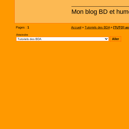
Mon blog BD et hum
Pages :
1
Accueil
»
Tutoriels des BDA
»
[TUTO] as
Atteindre