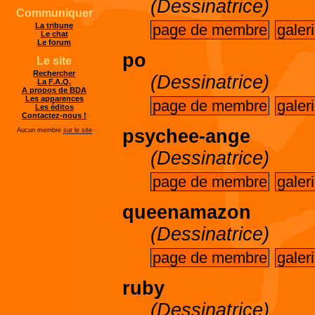
(Dessinatrice)
Communiquer
page de membre
galer
La tribune
Le chat
Le forum
po
Le site
Rechercher
(Dessinatrice)
La F.A.Q.
A propos de BDA
Les apparences
page de membre
galer
Les éditos
Contactez-nous !
psychee-ange
Aucun membre
sur le site
(Dessinatrice)
page de membre
galer
queenamazon
(Dessinatrice)
page de membre
galer
ruby
(Dessinatrice)