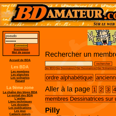
Inscription
Rechercher un membre
Mot de passe
Accueil de BDA
Les BDA
les BDA
les Dessinateurs
les Dessinatrices
les Scénaristes
Les membres
Les planches
ordre alphabétique
ancienn
Les scénarios
Hasard
Aller à la page
La 9ème zone
1
2
3
La chaîne des blogs BDA
Le portail des BDA
membres Dessinatrices sur 
L'atelier
Liens techniques
Les dossiers
Les publications
Pilly
Les jeux
Cadavre-exquis