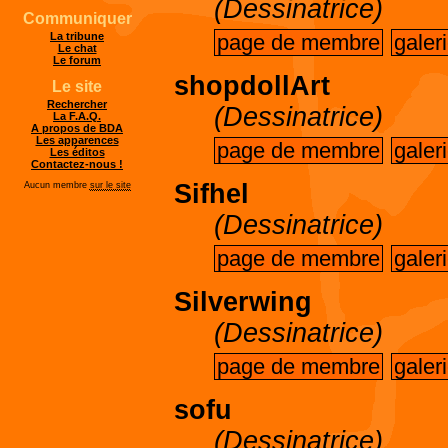
(Dessinatrice)
Communiquer
page de membre
galer
La tribune
Le chat
Le forum
shopdollArt
Le site
Rechercher
(Dessinatrice)
La F.A.Q.
A propos de BDA
Les apparences
page de membre
galer
Les éditos
Contactez-nous !
Sifhel
Aucun membre
sur le site
(Dessinatrice)
page de membre
galer
Silverwing
(Dessinatrice)
page de membre
galer
sofu
(Dessinatrice)