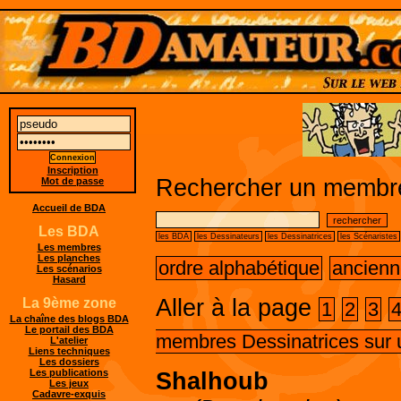
Inscription
Rechercher un membre
Mot de passe
Accueil de BDA
Les BDA
les BDA
les Dessinateurs
les Dessinatrices
les Scénaristes
Les membres
Les planches
ordre alphabétique
ancienn
Les scénarios
Hasard
Aller à la page
La 9ème zone
1
2
3
La chaîne des blogs BDA
Le portail des BDA
membres Dessinatrices sur 
L'atelier
Liens techniques
Les dossiers
Les publications
Shalhoub
Les jeux
Cadavre-exquis