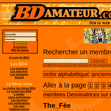
Inscription
Rechercher un membre
Mot de passe
Accueil de BDA
Les BDA
les BDA
les Dessinateurs
les Dessinatrices
les Scénaristes
Les membres
Les planches
ordre alphabétique
ancienn
Les scénarios
Hasard
Aller à la page
La 9ème zone
1
2
3
La chaîne des blogs BDA
Le portail des BDA
membres Dessinatrices sur 
L'atelier
Liens techniques
Les dossiers
Les publications
The_Fée
Les jeux
Cadavre-exquis