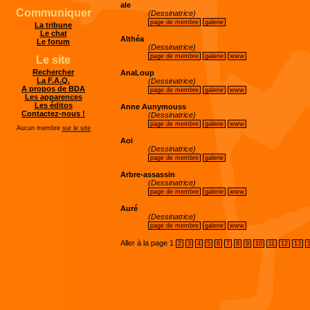
ale
Communiquer
(Dessinatrice)
page de membre
galerie
La tribune
Le chat
Althéa
Le forum
(Dessinatrice)
page de membre
galerie
www
Le site
Rechercher
AnaLoup
La F.A.Q.
(Dessinatrice)
A propos de BDA
page de membre
galerie
www
Les apparences
Les éditos
Anne Aunymouss
Contactez-nous !
(Dessinatrice)
page de membre
galerie
www
Aucun membre
sur le site
Aoi
(Dessinatrice)
page de membre
galerie
Arbre-assassin
(Dessinatrice)
page de membre
galerie
www
Auré
(Dessinatrice)
page de membre
galerie
www
Aller à la page
1
2
3
4
5
6
7
8
9
10
11
12
13