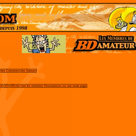
les Coloristes
les Auteurs
14
15
Afficher tout les membres Dessinatrices sur une seule page