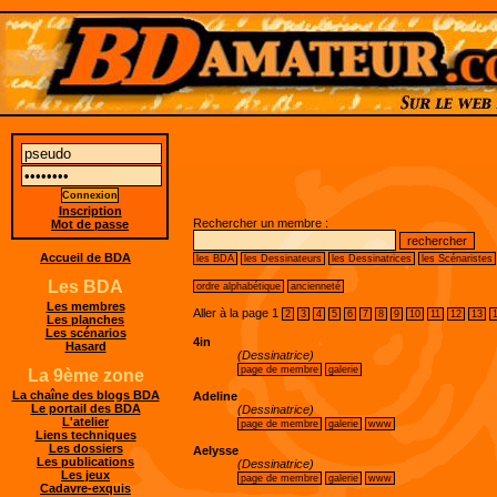
Inscription
Rechercher un membre :
Mot de passe
Accueil de BDA
les BDA
les Dessinateurs
les Dessinatrices
les Scénaristes
Les BDA
ordre alphabétique
ancienneté
Les membres
Aller à la page
1
2
3
4
5
6
7
8
9
10
11
12
13
Les planches
Les scénarios
4in
Hasard
(Dessinatrice)
page de membre
galerie
La 9ème zone
La chaîne des blogs BDA
Adeline
Le portail des BDA
(Dessinatrice)
L'atelier
page de membre
galerie
www
Liens techniques
Les dossiers
Aelysse
Les publications
(Dessinatrice)
Les jeux
page de membre
galerie
www
Cadavre-exquis