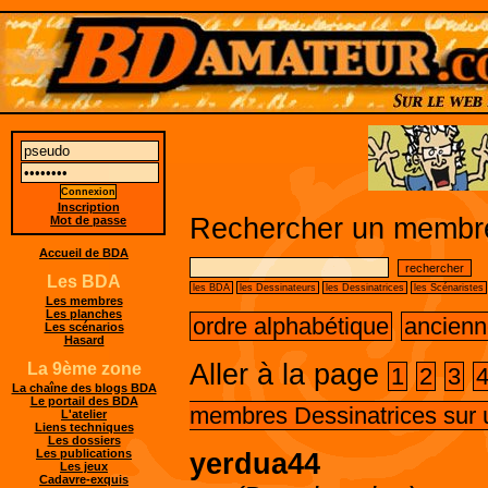
Inscription
Rechercher un membre
Mot de passe
Accueil de BDA
Les BDA
les BDA
les Dessinateurs
les Dessinatrices
les Scénaristes
Les membres
Les planches
ordre alphabétique
ancienn
Les scénarios
Hasard
Aller à la page
La 9ème zone
1
2
3
La chaîne des blogs BDA
Le portail des BDA
membres Dessinatrices sur 
L'atelier
Liens techniques
Les dossiers
Les publications
yerdua44
Les jeux
Cadavre-exquis