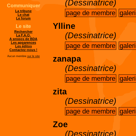
(Dessinatrice)
Communiquer
page de membre
galer
La tribune
Le chat
Le forum
Ylline
Le site
Rechercher
(Dessinatrice)
La F.A.Q.
A propos de BDA
Les apparences
page de membre
galer
Les éditos
Contactez-nous !
zanapa
Aucun membre
sur le site
(Dessinatrice)
page de membre
galer
zita
(Dessinatrice)
page de membre
galer
Zoe
(Dessinatrice)