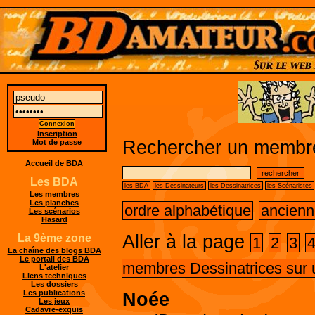
Inscription
Rechercher un membre
Mot de passe
Accueil de BDA
Les BDA
les BDA
les Dessinateurs
les Dessinatrices
les Scénaristes
Les membres
Les planches
ordre alphabétique
ancienn
Les scénarios
Hasard
Aller à la page
La 9ème zone
1
2
3
La chaîne des blogs BDA
Le portail des BDA
membres Dessinatrices sur 
L'atelier
Liens techniques
Les dossiers
Les publications
Noée
Les jeux
Cadavre-exquis