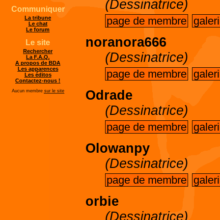
(Dessinatrice)
Communiquer
page de membre
galer
La tribune
Le chat
Le forum
noranora666
Le site
Rechercher
(Dessinatrice)
La F.A.Q.
A propos de BDA
Les apparences
page de membre
galer
Les éditos
Contactez-nous !
Odrade
Aucun membre
sur le site
(Dessinatrice)
page de membre
galer
Olowanpy
(Dessinatrice)
page de membre
galer
orbie
(Dessinatrice)