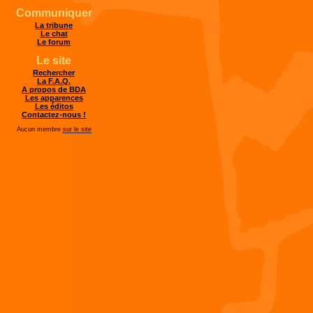
Communiquer
La tribune
Le chat
Le forum
Le site
Rechercher
La F.A.Q.
A propos de BDA
Les apparences
Les éditos
Contactez-nous !
Aucun membre
sur le site