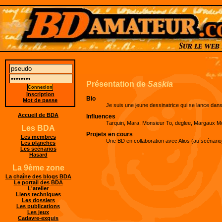
Présentation de
Saskia
Inscription
Bio
Mot de passe
Je suis une jeune dessinatrice qui se lance dan
Accueil de BDA
Influences
Tarquin, Mara, Monsieur To, deglee, Margaux Mot
Les BDA
Projets en cours
Les membres
Une BD en collaboration avec Alios (au scénario
Les planches
Les scénarios
Hasard
La 9ème zone
La chaîne des blogs BDA
Le portail des BDA
L'atelier
Liens techniques
Les dossiers
Les publications
Les jeux
Cadavre-exquis