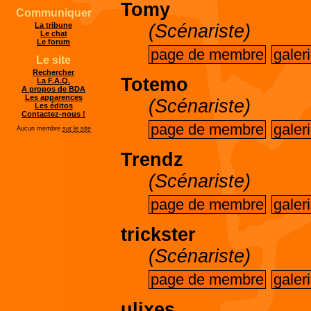
Tomy
Communiquer
(Scénariste)
La tribune
Le chat
Le forum
page de membre
galer
Le site
Rechercher
Totemo
La F.A.Q.
A propos de BDA
Les apparences
(Scénariste)
Les éditos
Contactez-nous !
page de membre
galer
Aucun membre
sur le site
Trendz
(Scénariste)
page de membre
galer
trickster
(Scénariste)
page de membre
galer
ulixes