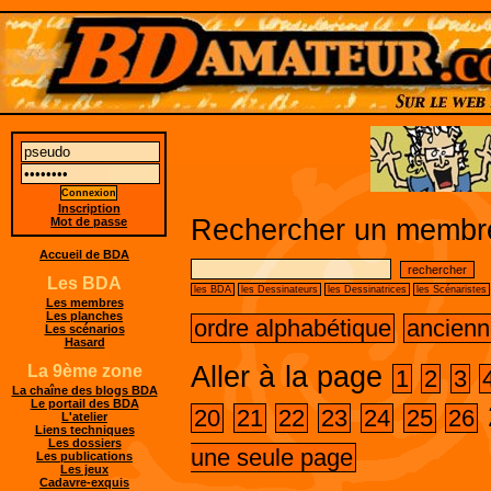
Inscription
Rechercher un membre
Mot de passe
Accueil de BDA
Les BDA
les BDA
les Dessinateurs
les Dessinatrices
les Scénaristes
Les membres
Les planches
ordre alphabétique
ancienn
Les scénarios
Hasard
Aller à la page
La 9ème zone
1
2
3
La chaîne des blogs BDA
Le portail des BDA
20
21
22
23
24
25
26
L'atelier
Liens techniques
Les dossiers
une seule page
Les publications
Les jeux
Cadavre-exquis