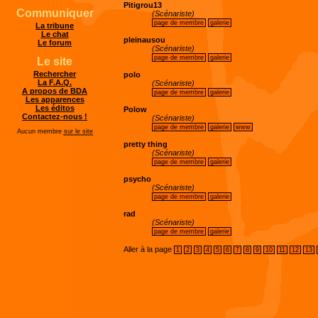
Pitigrou13
Communiquer
(Scénariste)
page de membre
galerie
La tribune
Le chat
pleinausou
Le forum
(Scénariste)
page de membre
galerie
Le site
Rechercher
polo
La F.A.Q.
(Scénariste)
A propos de BDA
page de membre
galerie
Les apparences
Les éditos
Polow
Contactez-nous !
(Scénariste)
page de membre
galerie
www
Aucun membre
sur le site
pretty thing
(Scénariste)
page de membre
galerie
psycho
(Scénariste)
page de membre
galerie
rad
(Scénariste)
page de membre
galerie
Aller à la page
1
2
3
4
5
6
7
8
9
10
11
12
13