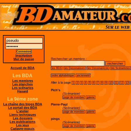
Inscription
Rechercher un membre :
Mot de passe
Accueil de BDA
les BDA
les Dessinateurs
les Dessinatrices
les Scénaristes
Les BDA
ordre alphabétique
ancienneté
Les membres
Aller à la page
1
2
3
4
5
6
7
8
9
10
11
12
13
Les planches
Les scénarios
Pich's
Hasard
(Scénariste)
page de membre
galerie
La 9ème zone
La chaîne des blogs BDA
Pierre-Paul
Le portail des BDA
(Scénariste)
L'atelier
page de membre
galerie
Liens techniques
Les dossiers
pings
Les publications
(Scénariste)
Les jeux
page de membre
galerie
Cadavre-exquis