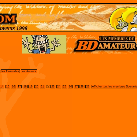
les Coloristes
les Auteurs
22
14
15
16
17
18
19
20
21
23
24
25
26
27
28
29
Afficher tout les membres Scénaris