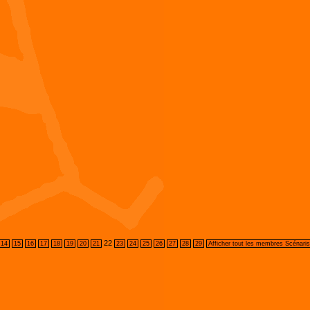
22
14
15
16
17
18
19
20
21
23
24
25
26
27
28
29
Afficher tout les membres Scénaris