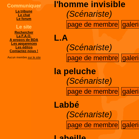
l'homme invisible
Communiquer
(Scénariste)
La tribune
Le chat
Le forum
page de membre
galer
Le site
Rechercher
L.A
La F.A.Q.
A propos de BDA
Les apparences
(Scénariste)
Les éditos
Contactez-nous !
page de membre
galer
Aucun membre
sur le site
la peluche
(Scénariste)
page de membre
galer
Labbé
(Scénariste)
page de membre
galer
Labeille