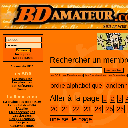
Inscription
Rechercher un membre
Mot de passe
Accueil de BDA
Les BDA
les BDA
les Dessinateurs
les Dessinatrices
les Scénaristes
Les membres
Les planches
ordre alphabétique
ancienn
Les scénarios
Hasard
Aller à la page
La 9ème zone
1
2
3
La chaîne des blogs BDA
Le portail des BDA
20
21
22
23
24
25
26
L'atelier
Liens techniques
Les dossiers
une seule page
Les publications
Les jeux
Cadavre-exquis