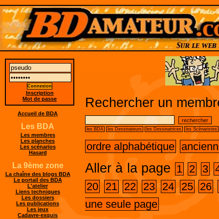
Inscription
Rechercher un membre
Mot de passe
Accueil de BDA
Les BDA
les BDA
les Dessinateurs
les Dessinatrices
les Scénaristes
Les membres
Les planches
ordre alphabétique
ancienn
Les scénarios
Hasard
Aller à la page
La 9ème zone
1
2
3
La chaîne des blogs BDA
Le portail des BDA
20
21
22
23
24
25
26
L'atelier
Liens techniques
Les dossiers
une seule page
Les publications
Les jeux
Cadavre-exquis