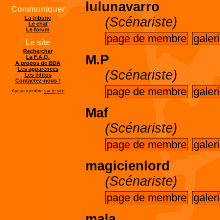
lulunavarro
Communiquer
(Scénariste)
La tribune
Le chat
Le forum
page de membre
galer
Le site
Rechercher
M.P
La F.A.Q.
A propos de BDA
Les apparences
(Scénariste)
Les éditos
Contactez-nous !
page de membre
galer
Aucun membre
sur le site
Maf
(Scénariste)
page de membre
galer
magicienlord
(Scénariste)
page de membre
galer
mala