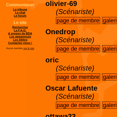
olivier-69
Communiquer
(Scénariste)
La tribune
Le chat
Le forum
page de membre
galer
Le site
Rechercher
Onedrop
La F.A.Q.
A propos de BDA
Les apparences
(Scénariste)
Les éditos
Contactez-nous !
page de membre
galer
Aucun membre
sur le site
oric
(Scénariste)
page de membre
galer
Oscar Lafuente
(Scénariste)
page de membre
galer
ottawa23