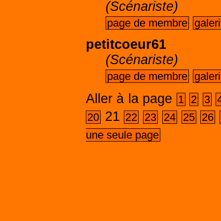
(Scénariste)
page de membre
galer
petitcoeur61
(Scénariste)
page de membre
galer
Aller à la page
1
2
3
21
20
22
23
24
25
26
une seule page