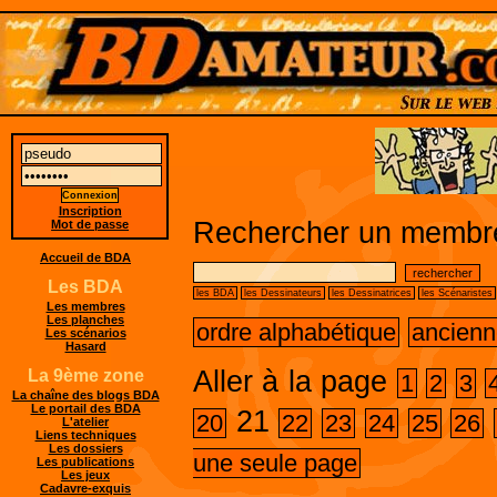
Inscription
Rechercher un membre
Mot de passe
Accueil de BDA
Les BDA
les BDA
les Dessinateurs
les Dessinatrices
les Scénaristes
Les membres
Les planches
ordre alphabétique
ancienn
Les scénarios
Hasard
Aller à la page
La 9ème zone
1
2
3
La chaîne des blogs BDA
Le portail des BDA
21
20
22
23
24
25
26
L'atelier
Liens techniques
Les dossiers
une seule page
Les publications
Les jeux
Cadavre-exquis