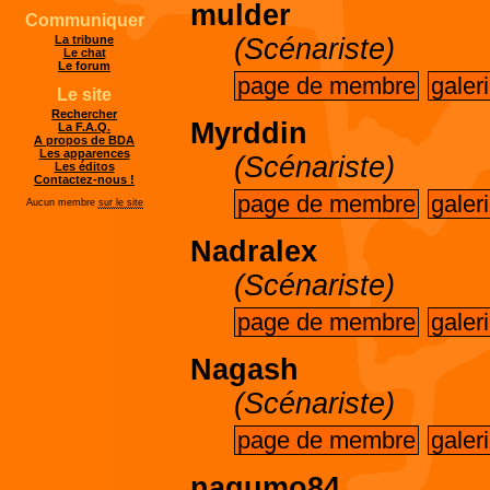
mulder
Communiquer
(Scénariste)
La tribune
Le chat
Le forum
page de membre
galer
Le site
Rechercher
Myrddin
La F.A.Q.
A propos de BDA
Les apparences
(Scénariste)
Les éditos
Contactez-nous !
page de membre
galer
Aucun membre
sur le site
Nadralex
(Scénariste)
page de membre
galer
Nagash
(Scénariste)
page de membre
galer
nagumo84