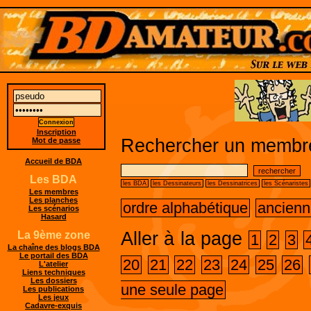
Inscription
Rechercher un membre
Mot de passe
Accueil de BDA
Les BDA
les BDA
les Dessinateurs
les Dessinatrices
les Scénaristes
Les membres
Les planches
ordre alphabétique
ancienn
Les scénarios
Hasard
Aller à la page
La 9ème zone
1
2
3
La chaîne des blogs BDA
Le portail des BDA
20
21
22
23
24
25
26
L'atelier
Liens techniques
Les dossiers
une seule page
Les publications
Les jeux
Cadavre-exquis