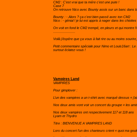
CM2 : C'est vrai que ta mére c'est une pute !
Case 7
On retrouve Nico avec Bounty assis sur un banc dans la
Bounty : - Alors ? ça c'est bien passé avec ton CM2
Nico : - génial ! je lui est appris à nager dans les chiottes 
On voit en fond le CM2 trempé, en pleurs et qui montre N
........................
Voilà j'éspére que ça vous à fait rire ou au moins sourire
Petit commentaire spéciale pour Nimo et Louis16art : Le
surtout éclatez-vous !
Vampires Land
VAMPIRES
Pour gimplover :
L’un des vampires a un t-shirt avec marqué dessus « j’aim
Nos deux amis vont voir un concert du groupe « les ami
Nos deux vampires ont respectivement 117 et 118 ans
Lyam et Thydro
Titre : BIENVENUE A VAMPIRES LAND
Lors du concert l’un des chanteurs crient « quoi ma goule