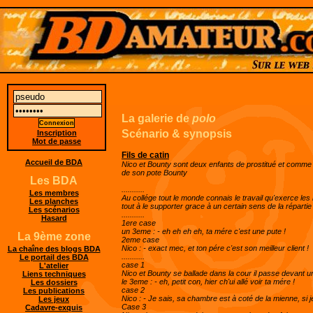
La galerie de
polo
Scénario & synopsis
Inscription
Mot de passe
Fils de catin
Accueil de BDA
Nico et Bounty sont deux enfants de prostitué et comme o
de son pote Bounty
Les BDA
...........
Les membres
Au collége tout le monde connais le travail qu'exerce les
Les planches
tout à le supporter grace à un certain sens de la répartie
Les scénarios
...........
Hasard
1ere case
un 3eme : - eh eh eh eh, ta mére c'est une pute !
La 9ème zone
2eme case
Nico : - exact mec, et ton pére c'est son meilleur client !
La chaîne des blogs BDA
...........
Le portail des BDA
case 1
L'atelier
Nico et Bounty se ballade dans la cour il passe devant 
Liens techniques
le 3eme : - eh, petit con, hier ch'ui allé voir ta mére !
Les dossiers
case 2
Les publications
Nico : - Je sais, sa chambre est à coté de la mienne, si 
Les jeux
Case 3
Cadavre-exquis