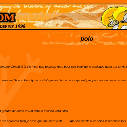
polo
n peut l'imaginé la vie n'est pas toujours rose pour eux voici donc quelques gags sur la vie 
 méres de Nico et Bounty ce qui fait que les 3eme ne se génent pas pour les brimer ils arrive
un groupe de 3eme et l'un deux s'avance vers Nico.
je me souviens bien je crois que ma mére a dit....... "Ah ben merde !c'est bien la première foi