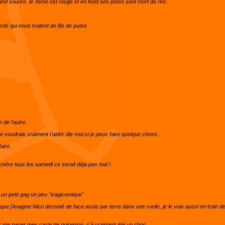
nd sourire. le 3eme est rouge et en fond ses potes sont mort de rire.
ds qui nous traitent de fils de putes
 de l'autre
 je voudrais vraiment t'aider dis-moi si je peux faire quelque chose.
aire.
 mére tous les samedi ce serait déja pas mal !
i un petit gag un peu "tragicomique"
e j'imagine Nico dessiné de face assis par terre dans une ruelle, je le vois aussi en train 
 pour me payer mes carte de pokemon, c'à vraiment été un choc.