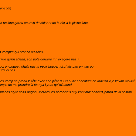
ux-cols)
c un loup garou en train de chier et de hurler a la pleine lune
n vampire qui bronze au soleil
érnité qu’on attend, son pote dérrière « n’exagére pas »
quoi on bouge ; chais pas tu veux bouger toi.chais pas on vas ou
ourquoi pas.
n des vamp se prend la téte avec son pére qui est une caricature de dracula « je t’avais trouvé
 temps de me prendre la tète ya Lyam qui m’attend
sons style hell’s angels. Merdes les paradise’s si y vont aux concert y’aura de la baston