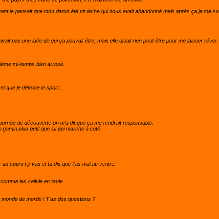
avant je pensait que mon daron été un lache qui nous avait abandonné mais aprés ça je me suis
.
vait pas une idée de qui ça pouvait étre, mais elle disait rien peut-être pour me laisser réver. M
siéme mi-temps bien arrosé.
t que je déteste le sport...
 journée de découverte on m'a dit que ça me rendrait responsable.
 gamin plus petit que lui qui marche à coté.
r un cours t'y vas et tu dis que t'as mal au ventre.
 comme les cellule en taule
 un monde de merde ! T'as des questions ?