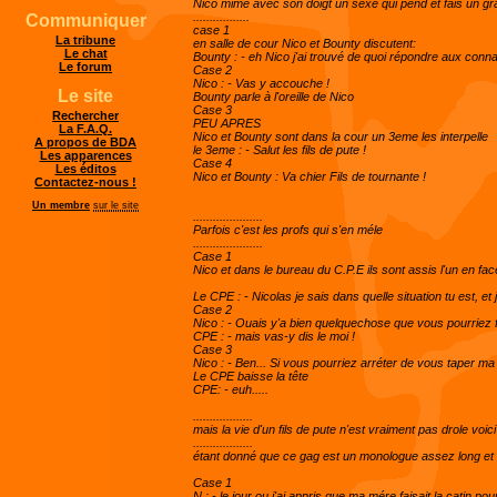
Nico mime avec son doigt un sexe qui pend et fais un gra
.................
Communiquer
case 1
La tribune
en salle de cour Nico et Bounty discutent:
Le chat
Bounty : - eh Nico j'ai trouvé de quoi répondre aux connar
Le forum
Case 2
Nico : - Vas y accouche !
Le site
Bounty parle à l'oreille de Nico
Case 3
Rechercher
PEU APRES
La F.A.Q.
Nico et Bounty sont dans la cour un 3eme les interpelle
A propos de BDA
le 3eme : - Salut les fils de pute !
Les apparences
Case 4
Les éditos
Nico et Bounty : Va chier Fils de tournante !
Contactez-nous !
Un membre
sur le site
.....................
Parfois c'est les profs qui s'en méle
.....................
Case 1
Nico et dans le bureau du C.P.E ils sont assis l'un en face
Le CPE : - Nicolas je sais dans quelle situation tu est, et
Case 2
Nico : - Ouais y'a bien quelquechose que vous pourriez f
CPE : - mais vas-y dis le moi !
Case 3
Nico : - Ben... Si vous pourriez arréter de vous taper ma
Le CPE baisse la tête
CPE: - euh.....
..................
mais la vie d'un fils de pute n'est vraiment pas drole voic
..................
étant donné que ce gag est un monologue assez long et qu
Case 1
N : - le jour ou j'ai appris que ma mére faisait la catin