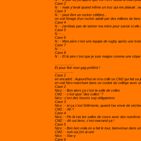
Case 2
N : - mais y'avait quand même un truc qui me plaisait : 
Case 3
N : - peut-être un rocker célébre...
on voit l'image d'un rocker adulé par des millions de fans
Case 4
N : - j'arrétais pas de tanner ma mére pour savoir si elle a
Case 5
N : - ...
Case 6
N : - Mon pére c'est une équipe de rugby aprés une troi
Case 7
N : - ...
Case 8
N : - Et le pire c'est que je suis maigre comme une clope e
....................
Et pour finir mon gag préféré !
....................
Case 1
en encadré : Aujourd'hui on m'a collé un CM2 qui fait sa
en voit Nico marchant dans un couloir du collége avec un
Case 2
Nico : - Bon alors ça c'est la salle de colles
CM2 : - c'est quoi "des colles" ?
Nico : c'est des heures sup obligatoires
Case 3
Nico : - et ça c'est l'infirmerie, quand t'as envie de séche
CM2 : - Ah ?
Case 4
Nico : - Pis là t'as les salles de cours avec des numéros
CM2 : - Ah oui tiens, c'est marrand ça !
Case 5
Nico : - Bon ben voila on a fait le tour, bienvenue dans
CM2 : - euh oui j'en ai une
Nico : - Vas-y
Case 6