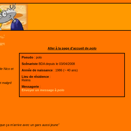
Aller à la page d'accueil de
polo
Pseudo
: polo
Scénariste
BDA depuis le 03/04/2008
de Nico et
Année de naissance
: 1986 (~ 40 ans)
Lieu de résidence
:
Reims
nt malgré
Messagerie
:
Envoyer un message à
polo
s que ça m'arrive avec un gars aussi jeune"