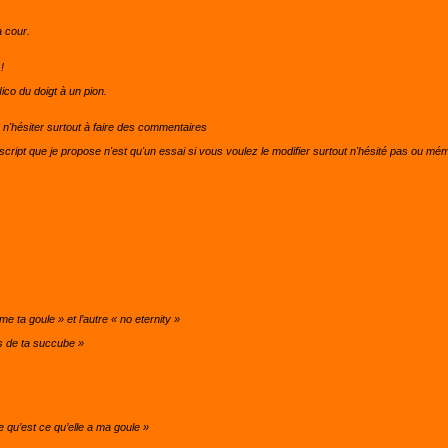
 cour.
!
ico du doigt à un pion.
, n'hésiter surtout à faire des commentaires
 script que je propose n'est qu'un essai si vous voulez le modifier surtout n'hésité pas ou 
e ta goule » et l’autre « no eternity »
s de ta succube »
 qu’est ce qu’elle a ma goule »