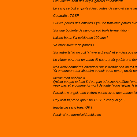
Les videurs sont des loups-garous en costards
Le sang se boit en pinte (deux pintes de sang et sans fa
Cocktails : TGSF
Sur les portes des chiottes il ya une troisième portes ave
Sur une bouteille de sang on voit triple fermentation
Laisse béton il a oublié ses 120 ans !
Va chier suceur de poules !
Sur autre tshirt on voit "i have a dream" et en dessous u
Le videur ouvre et un vamp dit pas trot tôt ça fait une ét
Nos deux compéres attendent sur le trottoir bon on fait 
Ya un concert aux abattoirs ce soir ca te tente , ouais p
Merde mon ancétre !!
Qu’est ce que tu fous là t’est pas à l’usine Au début l’u
veux pas étre comme toi moi ! de toute facon j’ai pas le
Paradise’s angels une voiture passe avec des vamps blou
Hey liam tu prend quoi : un TGSF c’est quoi ça ?
téquila gin sang frais. OK !
Putain c’est mortel ici l’ambiance