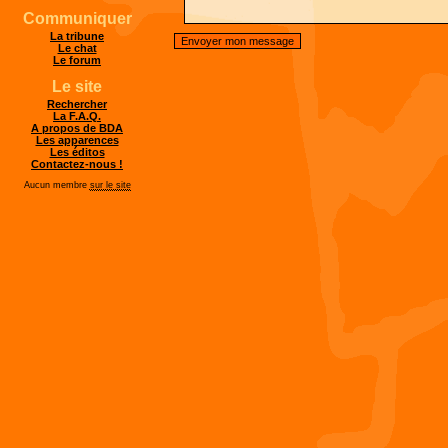
Communiquer
La tribune
Le chat
Le forum
Le site
Rechercher
La F.A.Q.
A propos de BDA
Les apparences
Les éditos
Contactez-nous !
Aucun membre
sur le site