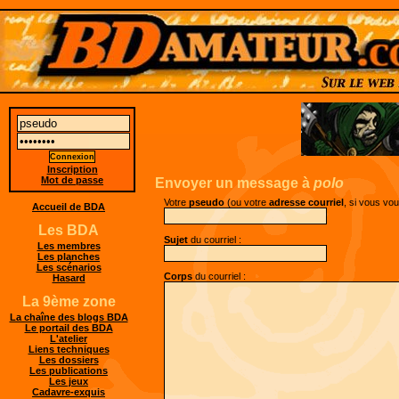
Inscription
Mot de passe
Envoyer un message à
polo
Votre
pseudo
(ou votre
adresse courriel
, si vous vo
Accueil de BDA
Les BDA
Sujet
du courriel :
Les membres
Les planches
Les scénarios
Corps
du courriel :
Hasard
La 9ème zone
La chaîne des blogs BDA
Le portail des BDA
L'atelier
Liens techniques
Les dossiers
Les publications
Les jeux
Cadavre-exquis